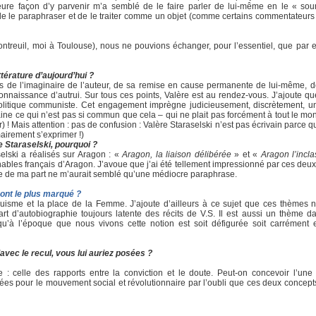
leure façon d’y parvenir m’a semblé de le faire parler de lui-même en le « so
 de le paraphraser et de le traiter comme un objet (comme certains commentateurs 
treuil, moi à Toulouse), nous ne pouvions échanger, pour l’essentiel, que par em
ttérature d’aujourd’hui ?
mots de l’imaginaire de l’auteur, de sa remise en cause permanente de lui-même, 
onnaissance d’autrui. Sur tous ces points, Valère est au rendez-vous. J’ajoute qu
 et politique communiste. Cet engagement imprègne judicieusement, discrètement, u
maine ce qui n’est pas si commun que cela – qui ne plait pas forcément à tout le mo
r) ! Mais attention : pas de confusion : Valère Staraselski n’est pas écrivain parce
mairement s’exprimer !)
e Staraselski, pourquoi ?
lski a réalisés sur Aragon : «
Aragon, la liaison délibérée
» et «
Aragon l’incl
nables français d’Aragon. J’avoue que j’ai été tellement impressionné par ces deu
e de ma part ne m’aurait semblé qu’une médiocre paraphrase.
ont le plus marqué ?
altruisme et la place de la Femme. J’ajoute d’ailleurs à ce sujet que ces thèmes 
t d’autobiographie toujours latente des récits de V.S. Il est aussi un thème dan
qu’à l’époque que nous vivons cette notion est soit défigurée soit carrément 
avec le recul, vous lui auriez posées ?
: celle des rapports entre la conviction et le doute. Peut-on concevoir l’une 
ées pour le mouvement social et révolutionnaire par l’oubli que ces deux concepts