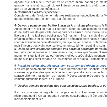
apparu que cet auteur méritait d’être encore mieux connu ; la meil
questionnaire relatif aux principaux thèmes de sa création, plutôt que
afin de se valoriser eux-mêmes…).
3- Comment avez-vous procédé ?
Compte-tenu de l’éloignement de nos résidences respectives (lui à Mon
quelques échanges se sont faits par téléphone.
4- De votre point de vue, Valère Staraselski a-t-il une place dans la li
Absolument ! Qu’est-ce que la littérature, sinon la transcription en 
d’une autre réalité que celle des apparences ainsi qu’une meilleure c
littérature, il ne faut pas oublier que V.S. est un militant syndical
création littéraire, mise ainsi au service de l’émancipation sociale hu
citer un exemple de cette affirmation, mais je ne veux pas ici polémique
mais l’inverse : écrivain, et ensuite communiste (si l’ont peut ainsi som
5- Dans ce livre n’apparaissent pas vos écrits et chronique de Valèr
Peut être pensez-vous aux deux essais magistraux que Valère Starase
monuments qui font de l’auteur un des meilleurs spécialistes incontour
ne me suis pas senti capable de les commenter et que tout commentair
6- Parmi les sujets abordés quels sont ceux dont les réponses vous 
Il en est principalement trois : la quête permanente de l’identité, l’
vraiment appréhendés que si le lecteur sait prendre en compte la par
staraselskienne : la notion de nation. Préoccupation précieuse vu 
communautarisme fédéral de l’Europe.
7- Quelles sont les questions que vous ne lui avez pas posées, et qu’
Il en est une que je regrette de ne pas avoir suffisamment abordée 
réciproquement ? On sait pourtant quelles catastrophes ont été entraîn
indissociablement liés.