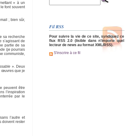
umettant » à un
le font souvent
ail ; bien sûr,
Fil RSS
Pour suivre la vie de ce site, syndiquez ce
de sa recherche
flux RSS 2.0 (lisible dans n'importe quel
e s’agissant de
lecteur de news au format XML/RSS).
ne partie de sa
nde (je pourrais
S'inscrire à ce fil
 que communiste,
assable
». Deux
x œuvres que je
ne peuvent être
s l’inspiration
enterrée par le
sans l’autre et
 doivent rester