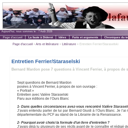
Aujourd'hui, nous sommes le :
7 Août 2026
Page d'accueil
La faute à Diderot
Idées
Faits et arguments
Chroniques du t
Page d'accueil
»
Arts et littérature
»
Littérature
» Entretien Ferrier/Staraselski
Entretien Ferrier/Staraselski
Bernard Mardon pose 7 questions à Vincent Ferrier, à propos de so
Sept questions de Bernard Mardon
posées à Vincent Ferrier, à propos de son ouvrage :
« Portrait »
Entretien avec Valère Staraselski
Paru aux éditions de l’Ours Blanc
1- Dans quelles circonstances avez-vous rencontré Valère Starasel
J’avais entendu parler de lui par Bernard Giusti à l’Ours Blanc. Je l’a
départementale du PCF au stand de la Librairie de la Renaissance.
2- Pourquoi avoir choisi la formule d’un livre d’entretien ?
J’avais déjà lu plusieurs de ses récits avant de le connaître et rédigé