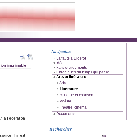
Navigation
»
La faute à Diderot
»
Idées
ion imprimable
»
Faits et arguments
»
Chroniques du temps qui passe
»
Arts et littérature
»
Arts
»
Littérature
»
Musique et chanson
»
Poésie
»
Théatre, cinéma
»
Documents
ar la Fédération
Rechercher
ssance. Il m’est