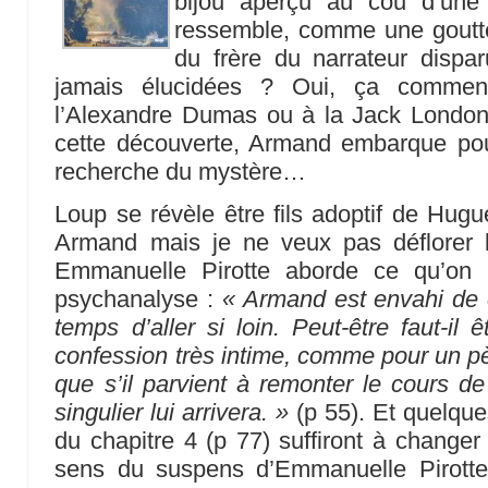
bijou aperçu au cou d’une 
ressemble, comme une goutte
du frère du narrateur dispa
jamais élucidées ? Oui, ça comm
l’Alexandre Dumas ou à la Jack London.
cette découverte, Armand embarque po
recherche du mystère…
Loup se révèle être fils adoptif de Hugue
Armand mais je ne veux pas déflorer 
Emmanuelle Pirotte aborde ce qu’on e
psychanalyse :
« Armand est envahi de c
temps d’aller si loin. Peut-être faut-il
confession très intime, comme pour un p
que s’il parvient à remonter le cours d
singulier lui arrivera. »
(p 55). Et quelques
du chapitre 4 (p 77) suffiront à changer 
sens du suspens d’Emmanuelle Pirotte 