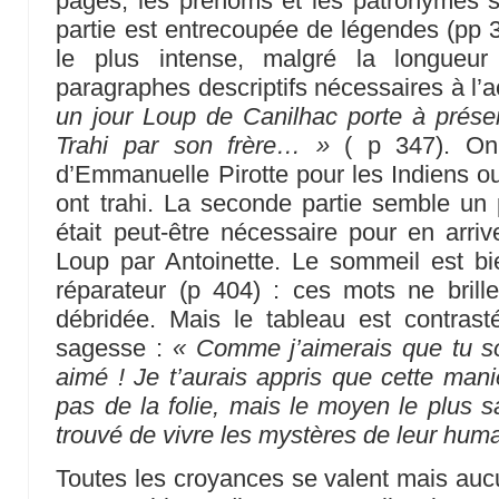
pages, les prénoms et les patronymes s
partie est entrecoupée de légendes (pp 3
le plus intense, malgré la longueur
paragraphes descriptifs nécessaires à l’a
un jour Loup de Canilhac porte à prése
Trahi par son frère… »
( p 347). On 
d’Emmanuelle Pirotte pour les Indiens ou
ont trahi. La seconde partie semble un 
était peut-être nécessaire pour en arri
Loup par Antoinette. Le sommeil est b
réparateur (p 404) : ces mots ne brille
débridée. Mais le tableau est contrast
sagesse :
« Comme j’aimerais que tu so
aimé ! Je t’aurais appris que cette mani
pas de la folie, mais le moyen le plus
trouvé de vivre les mystères de leur huma
Toutes les croyances se valent mais aucu