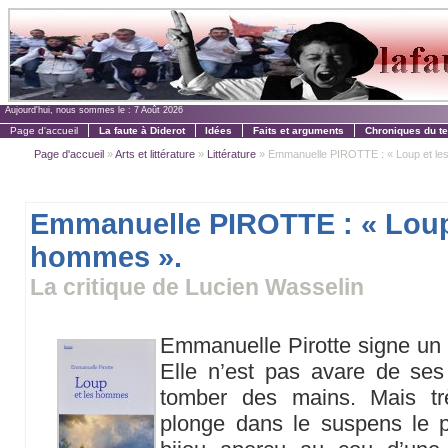
Aujourd'hui, nous sommes le :
7 Août 2026
Page d'accueil
La faute à Diderot
Idées
Faits et arguments
Chroniques du t
Page d'accueil
»
Arts et littérature
»
Littérature
» Emmanuelle PIROTTE : « Loup et le
Emmanuelle PIROTTE : « Loup
hommes ».
La critique de Lucien Wasselin
Emmanuelle Pirotte signe un 
Elle n’est pas avare de ses 
tomber des mains. Mais trè
plonge dans le suspens le p