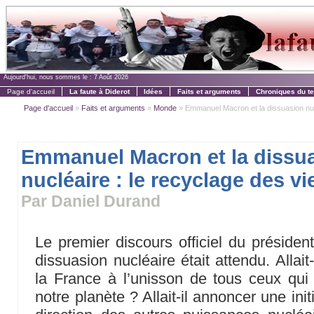
Aujourd'hui, nous sommes le :
7 Août 2026
Page d'accueil
La faute à Diderot
Idées
Faits et arguments
Chroniques du t
Page d'accueil
»
Faits et arguments
»
Monde
» Emmanuel Macron et la dissuasion nuclé
Emmanuel Macron et la dissu
nucléaire : le recyclage des vi
Par Daniel Durand
Le premier discours officiel du présid
dissuasion nucléaire était attendu. Allait-
la France à l’unisson de tous ceux qui s
notre planète ? Allait-il annoncer une init