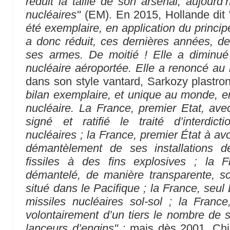
réduit la taille de son arsenal, aujourd
nucléaires"
(EM). En 2015, Hollande dit "
été exemplaire, en application du principe
a donc réduit, ces dernières années, de
ses armes. De moitié ! Elle a diminué
nucléaire aéroportée. Elle a renoncé au 
dans son style vantard, Sarkozy plastro
bilan exemplaire, et unique au monde, 
nucléaire. La France, premier Etat, av
signé et ratifié le traité d’interdi
nucléaires ; la France, premier État à avo
démantèlement de ses installations d
fissiles à des fins explosives ; la 
démantelé, de manière transparente, so
situé dans le Pacifique ; la France, seul
missiles nucléaires sol-sol ; la France
volontairement d’un tiers le nombre de 
lanceurs d’engins"
; mais dès 2001, Chir