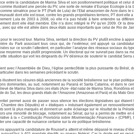
nce entre la candidature de Marina Silva et son positionnement politique et celui 
le comme illustrant une percée du PV, une sorte de remake d’Europe Ecologie à la b
comme sénatrice pour le PT (Parti de Lula) de l’Etat amazonien de Acre dans le ca
mmunauté dont elle est issue, contre les grands propriétaires terriens, PT dont elle
ment Lula de 2003 à 2008, où elle n’a pas hésité à faire entendre sa différen
ent dont elle était membre. Elle n’a donc intégré le PV qu’en 2009. Or la dire
 avec qui elle est alliée dans deux états aussi importants que celui de Rio de Jan
 pour le second tour. Marina Silva, sentant la direction du PV plutôt encline à appo
ère du Parti associant tous ceux qui, de l’extérieur, ont appuyé sa candidatur
isées sur ce scrutin l’attestent, en particulier l’analyse des réseaux sociaux du t
lasse moyenne mais plutôt progressiste. Un électorat qui ne suivrait pas dans sa m
ette situation qui voit les dirigeants du PV désireux de soutenir le candidat Serra
ient avec l’Assemblée de Dieu, l’église pentecôtiste la plus puissante du Brésil, d
rticulier dans les semaines précédant le scrutin.
 illustrent les césures déjà anciennes de la société brésilienne sur le plan politique
ions dominantes, au sud, notamment au Paraná et Santa Catarina, et dans le cen
 élevé de Marina Silva dans ces états (Acre- état natal de Marina Silva, Rondônia e
nde do Sul, les deux grands états de l’Amazone (Amazonas et Pará) et du Mato Gro
dentiel permet aussi de passer sous silence les élections législatives qui étaient
et Chambre des Députés) et « étatiques » induisant également un renouvellemen
sont là plus marqués et donnent un autre éclairage sur le résultat de la Présiden
alors une minorité de blocage, notamment au Sénat, qui lui a permis de mettre en 
lative à la
« Contribuição Provisória sobre Movimentação Financeira »
(CPMF), t
rder une capacité de nuisance certaine sur la vie politique brésilienne.
tions appuyant la candidature de Roussef a atteint et même dépassé le niveau d’élu
 aujourd’hui à 402 mandats électifs au niveau fédéral. Car la droite est en recul