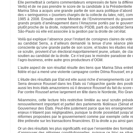
Elle permettrait à certains commentateurs empressés de faire la différe
Verts) et de ne pas prendre le score de la candidate à la Présidentiel
Marina Silva a acquis une grande partie de son aura politique d’abord 
des « seringueiros » (ouvriers chargés de la collecte du latex, ndr), co
1985 à 2008. Ensuite comme Ministre de l’Environnement du gouverne
grands projets d’aménagement dans l’Amazonie portés par le gouvernem
plutôt proche de la droite, notamment du PSDB, parti du candidat Serra,
São-Paulo où elle est associée à la gestion par la droite de cet état.
Voilà qui explique l’absence pour l’instant de consignes claires de vote
au candidat Serra, a d’ailleurs demandé la tenue d’une séance pléni
consciente qu’une grande partie de son score, et toutes les études réal
ce scrutin, provient d’un électorat majoritairement jeune, urbain, de c
soutien au candidat de la droite. Ce n’est pas le moindre paradoxe de c
l’agro-business, entre autre gros producteurs d’OGM.
L’autre aspect de son résultat résulte des liens que Marina Silva entret
fidèle et qui a mené une violente campagne contre Dilma Roussef, en pa
L’étude des résultats par Etat est elle aussi riche d’enseignements car ils
Serra devance Roussef dans les Etats où l’oligarchie garde des posit
aussi les trois états amazoniens où il devance Roussef du fait du score
Par contre Roussef arrive largement en tête dans le Nordeste, Rio Gra
Néanmoins, cette lecture très restrictive limitée au seul scrutin prési
renouvellement important et partiel des parlements fédéraux (Sénat 
Gouverneur des États. Peut-être justement parce que les enseignements 
enjeux n’étaient pas négligeables, puisque la droite possédait jusqu’
réformes proposées par le gouvernement comme par exemple celle re
être prélevée sur les transactions financières. Et la droite a pu ainsi ga
Or un des résultats les plus significatifs est que l’ensemble des forma
d’approuver des réformes constitutionnelles, puisque ce bloc se situe