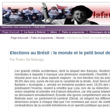
Aujourd'hui, nous sommes le :
7 Août 2026
Page d'accueil
La faute à Diderot
Idées
Faits et arguments
Chroniques du t
Page d'accueil
»
Faits et arguments
»
Monde
» Elections au Brésil : le monde et le pet
Elections au Brésil : le monde et le petit bout de
Par Pedro Da Nobrega
Les grands média occidentaux, dont la plupart des français, illustren
mondiales à laquelle il manque une dimension essentielle, l’humilité. 
résume pour eux à deux aspects majeurs : la non-élection lors du pre
46,9% des voix, suivie de loin par le candidat de la droite, José Serra 
flambée « écologiste », arrivée en troisième position avec 19,3% des s
prédisaient l’inverse, revient à omettre que Lula, lors de sa réélectio
vision simpliste et orientée est d’abord réductrice, car elle passe total
se déroulaient simultanément. Ensuite elle ignore complètement une des 
fédérale avec un parlement bi-caméral (Sénat, où siègent les différen
dimension propre à chaque état que l’on nommera par souci de clarté «
contradictions de la société brésilienne et un spectre politique qui peut 