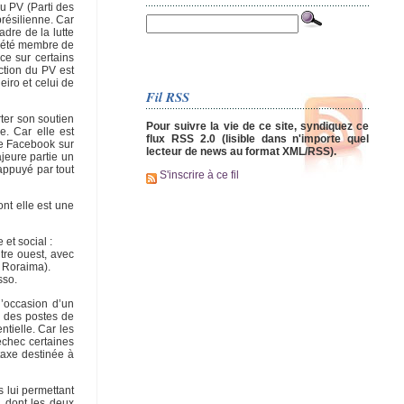
du PV (Parti des
résilienne. Car
dre de la lutte
 a été membre de
ce sur certains
ction du PV est
eiro et celui de
Fil RSS
rter son soutien
Pour suivre la vie de ce site, syndiquez ce
e. Car elle est
flux RSS 2.0 (lisible dans n'importe quel
ype Facebook sur
lecteur de news au format XML/RSS).
ajeure partie un
 appuyé par tout
S'inscrire à ce fil
ont elle est une
 et social :
tre ouest, avec
t Roraima).
sso.
 l’occasion d’un
t des postes de
tielle. Car les
échec certaines
axe destinée à
s lui permettant
, dont les deux