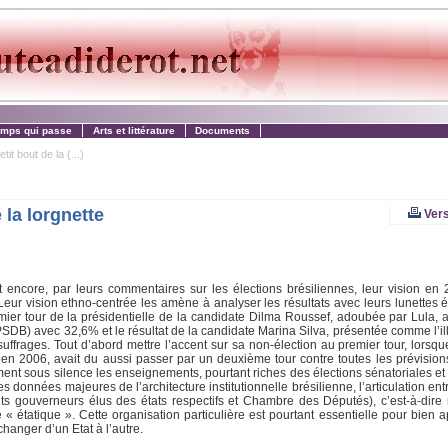
emps qui passe
Arts et littérature
Documents
it bout de la (...)
 la lorgnette
Vers
t encore, par leurs commentaires sur les élections brésiliennes, leur vision en 
Leur vision ethno-centrée les amène à analyser les résultats avec leurs lunettes é
mier tour de la présidentielle de la candidate Dilma Roussef, adoubée par Lula,
(PSDB) avec 32,6% et le résultat de la candidate Marina Silva, présentée comme l’il
uffrages. Tout d’abord mettre l’accent sur sa non-élection au premier tour, lorsq
n en 2006, avait du aussi passer par un deuxième tour contre toutes les prévisions
ement sous silence les enseignements, pourtant riches des élections sénatoriales et 
données majeures de l’architecture institutionnelle brésilienne, l’articulation en
ts gouverneurs élus des états respectifs et Chambre des Députés), c’est-à-dire n
 étatique ». Cette organisation particulière est pourtant essentielle pour bien 
changer d’un Etat à l’autre.