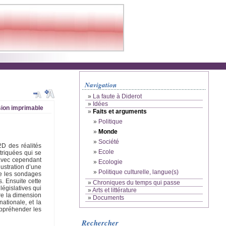
Navigation
»
La faute à Diderot
»
Idées
ion imprimable
»
Faits et arguments
»
Politique
»
Monde
»
Société
2D des réalités
»
Ecole
triquées qui se
 avec cependant
»
Ecologie
lustration d’une
»
Politique culturelle, langue(s)
ue les sondages
. Ensuite cette
»
Chroniques du temps qui passe
législatives qui
»
Arts et littérature
tre la dimension
»
Documents
ationale, et la
appréhender les
Rechercher