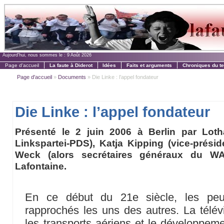
Aujourd'hui, nous sommes le :
9 Août 2026
Page d'accueil
La faute à Diderot
Idées
Faits et arguments
Chroniques du t
Page d'accueil
»
Documents
» Die Linke : l’appel fondateur
Die Linke : l’appel fondateur
Présenté le 2 juin 2006 à Berlin par Loth
Linkspartei-PDS), Katja Kipping (vice-préside
Weck (alors secrétaires généraux du W
Lafontaine.
En ce début du 21e siècle, les pe
rapprochés les uns des autres. La télévis
les transports aériens et le développe