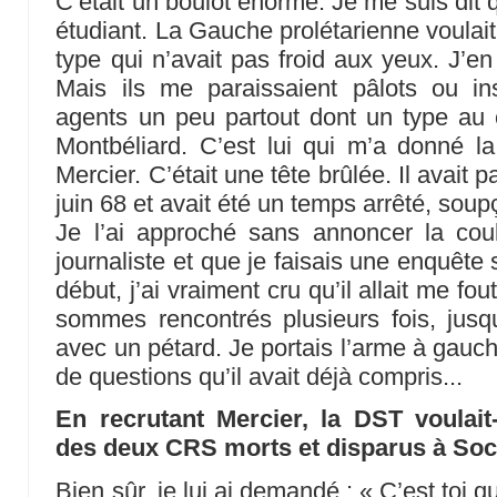
C’était un boulot énorme. Je me suis dit qu
étudiant. La Gauche prolétarienne voulait du
type qui n’avait pas froid aux yeux. J’en
Mais ils me paraissaient pâlots ou i
agents un peu partout dont un type au 
Montbéliard. C’est lui qui m’a donné l
Mercier. C’était une tête brûlée. Il avait
juin 68 et avait été un temps arrêté, sou
Je l’ai approché sans annoncer la coul
journaliste et que je faisais une enquête
début, j’ai vraiment cru qu’il allait me f
sommes rencontrés plusieurs fois, jus
avec un pétard. Je portais l’arme à gauch
de questions qu’il avait déjà compris...
En recrutant Mercier, la DST voulait-
des deux CRS morts et disparus à So
Bien sûr, je lui ai demandé : « C’est toi qu