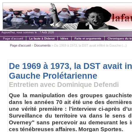
Aujourd'hui, nous sommes le :
7 Août 2026
Page d'accueil
La faute à Diderot
Idées
Faits et arguments
Chroniques du t
Page d'accueil
»
Documents
» De 1969 à 1973, la DST avait infiltré la Gauche (...)
De 1969 à 1973, la DST avait inf
Gauche Prolétarienne
Entretien avec Dominique Defendi
Que la manipulation des groupes gauchiste
dans les années 70 ait été une des dernières 
une vérité première : l’interview ci-après d’
Surveillance du territoire va dans le sens d
Overney" sans percevoir au demeurant les im
ces ténébreuses affaires. Morgan Sportes.