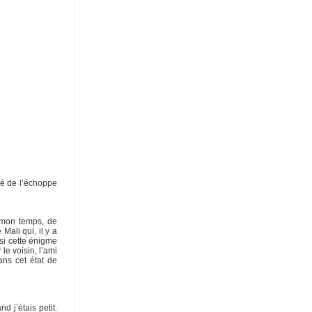
lé de l’échoppe
 mon temps, de
Mali qui, il y a
ssi cette énigme
e voisin, l’ami
ans cet état de
 j’étais petit.