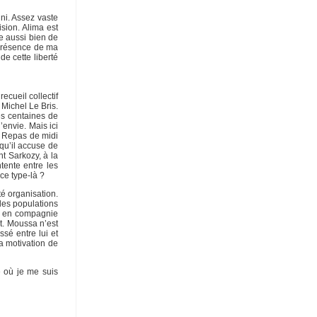
ni. Assez vaste
sion. Alima est
le aussi bien de
 présence de ma
e cette liberté
e recueil collectif
 Michel Le Bris.
Des centaines de
’envie. Mais ici
. Repas de midi
 qu’il accuse de
t Sarkozy, à la
tente entre les
ce type-là ?
é organisation.
 des populations
s, en compagnie
t. Moussa n’est
sé entre lui et
la motivation de
e où je me suis