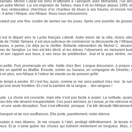
 Bamako. Michel Calzat est venu m’attendre à l’aéroport, avec Mohamed, l’un de
n autre Michel. Lui est originaire de Tarbes, mais il vit en Afrique depuis 1995, 
 tour, restaurateur, chercheur d’or, chanteur de blues à ses heures, et encore ho
. Il aime l’Afrique, son Afrique. Nous nous retrouverons.
traduit par une fine coulée de larmes sur les joues. Après une journée de grosse f
 c’est le départ vers le Lycée français
Liberté
. Autre vision de la ville, moins si
te de l’hôtel
Tamana
, il est plus judicieux de commencer la découverte de l’Afriqu
ures, à peine, j’ai déjà pu le vérifier. Brillante intervention de Michel C. devan
 de Senghor. Le lien est très étroit, et les élèves l’observent, en mesurent toute
et son rapport aux lieux, à ses lieux de prédilection. Joal et le pays sérère, n
plus petits. Puis promenade en ville. Halte chez Ben. Longue discussion, à propos 
dre un apéritif au
BlaBla
. Ensuite, soirée au
Savana
, en compagnie de Désirée, la
en plus, son Afrique à l’odeur de viande ou de poisson grillé.
eu de temps à perdre. Et c’est fou, aussi, comme je me sens partout chez moi. Je su
u’une seule frontière. Et c’est la barrière de la langue… des langues !
e. La chose est courante, mais elle n’est pas facile à avaler. La solitude, quand
u très vite devenir insupportable. Ces jours derniers, je l’avoue, je me retrouve 
 une vaste déception. Tout s’est effondré, presque. J’ai été dévasté littéralement
espoir et de nos souffrances. Elle porte, pareillement, notre silence.
dain à mes dépens. Je me croyais à l’abri, protégé définitivement. Je tenais m
eux. Et je n’aime guère les choses qui traînent réellement en longueur. Mais, c’