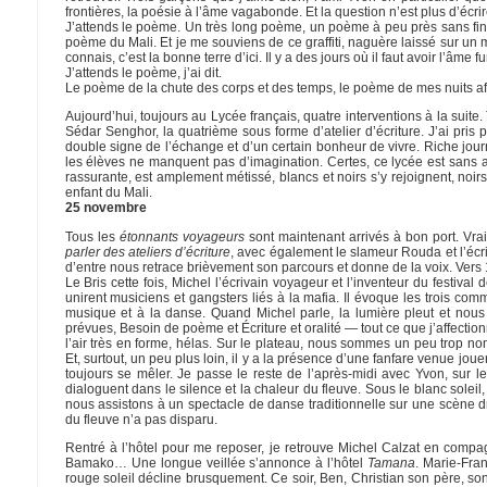
frontières, la poésie à l’âme vagabonde. Et la question n’est plus d’écrir
J’attends le poème. Un très long poème, un poème à peu près sans fin.
poème du Mali. Et je me souviens de ce graffiti, naguère laissé sur un 
connais, c’est la bonne terre d’ici. Il y a des jours où il faut avoir l’âme
J’attends le poème, j’ai dit.
Le poème de la chute des corps et des temps, le poème de mes nuits af
Aujourd’hui, toujours au Lycée français, quatre interventions à la suit
Sédar Senghor, la quatrième sous forme d’atelier d’écriture. J’ai pris 
double signe de l’échange et d’un certain bonheur de vivre. Riche jour
les élèves ne manquent pas d’imagination. Certes, ce lycée est sans a
rassurante, est amplement métissé, blancs et noirs s’y rejoignent, noirs 
enfant du Mali.
25 novembre
Tous les
étonnants voyageurs
sont maintenant arrivés à bon port. Vra
parler des ateliers d’écriture
, avec également le slameur Rouda et l’écr
d’entre nous retrace brièvement son parcours et donne de la voix. Ver
Le Bris cette fois, Michel l’écrivain voyageur et l’inventeur du festival
unirent musiciens et gangsters liés à la mafia. Il évoque les trois com
musique et à la danse. Quand Michel parle, la lumière pleut et nous
prévues, Besoin de poème et Écriture et oralité — tout ce que j’affectio
l’air très en forme, hélas. Sur le plateau, nous sommes un peu trop n
Et, surtout, un peu plus loin, il y a la présence d’une fanfare venue joue
toujours se mêler. Je passe le reste de l’après-midi avec Yvon, sur 
dialoguent dans le silence et la chaleur du fleuve. Sous le blanc sole
nous assistons à un spectacle de danse traditionnelle sur une scène 
du fleuve n’a pas disparu.
Rentré à l’hôtel pour me reposer, je retrouve Michel Calzat en compa
Bamako… Une longue veillée s’annonce à l’hôtel
Tamana
. Marie-Fra
rouge soleil décline brusquement. Ce soir, Ben, Christian son père, son