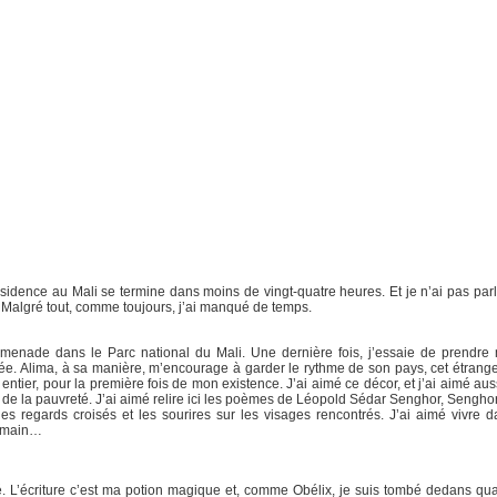
ésidence au Mali se termine dans moins de vingt-quatre heures. Et je n’ai pas par
. Malgré tout, comme toujours, j’ai manqué de temps.
omenade dans le Parc national du Mali. Une dernière fois, j’essaie de prendre
sée. Alima, à sa manière, m’encourage à garder le rythme de son pays, cet étrange 
entier, pour la première fois de mon existence. J’ai aimé ce décor, et j’ai aimé au
e la pauvreté. J’ai aimé relire ici les poèmes de Léopold Sédar Senghor, Senghor l
 les regards croisés et les sourires sur les visages rencontrés. J’ai aimé vivre d
a main…
é. L’écriture c’est ma potion magique et, comme Obélix, je suis tombé dedans quand