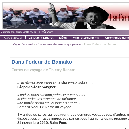
Aujourd'hui, nous sommes le :
9 Août 2026
Page d'accueil
La faute à Diderot
Idées
Faits et arguments
Chroniques du t
Page d'accueil
»
Chroniques du temps qui passe
» Dans l’odeur de Bamako
Dans l’odeur de Bamako
Carnet de voyage de Thierry Renard
« Je récuse mon sang en la tête vide d’idées… »
Léopold Sédar Senghor
« jeté vif dans l’instant précis le cœur flambe
la tête brûle ses torchons de mémoire
une fumée prend ciel et joue au nuage »
Bernard Noël, Le Reste du voyage.
Il y a des écritures qui voyagent, des écritures voyageuses, d’autres 
dispose, ces phrases imprécises parfois, ces fragments épars presque t
21 novembre 2010, Saint-Fons