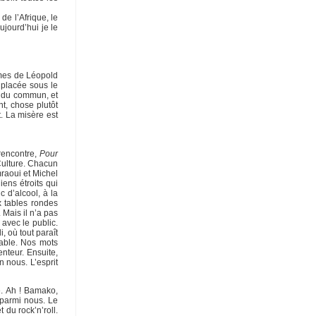
e l’Afrique, le
aujourd’hui je le
oèmes de Léopold
e placée sous le
s du commun, et
t, chose plutôt
t. La misère est
rencontre,
Pour
 Culture. Chacun
raoui et Michel
iens étroits qui
c d’alcool, à la
x tables rondes
 Mais il n’a pas
avec le public.
, où tout paraît
table. Nos mots
nteur. Ensuite,
 nous. L’esprit
e. Ah ! Bamako,
 parmi nous. Le
du rock’n’roll.