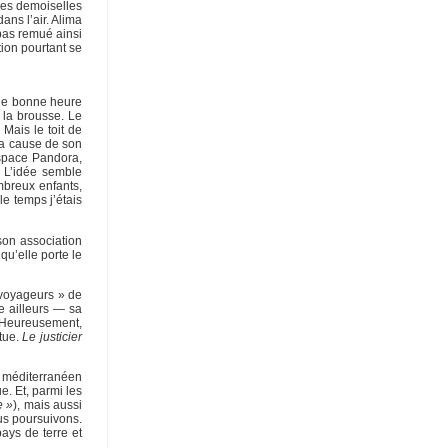
des demoiselles
ans l’air. Alima
 pas remué ainsi
ion pourtant se
 une bonne heure
 la brousse. Le
Mais le toit de
la cause de son
’Espace Pandora,
. L’idée semble
ombreux enfants,
e temps j’étais
son association
u’elle porte le
 voyageurs » de
e ailleurs — sa
. Heureusement,
ttue.
Le justicier
s méditerranéen
. Et, parmi les
e »
), mais aussi
ous poursuivons.
ays de terre et