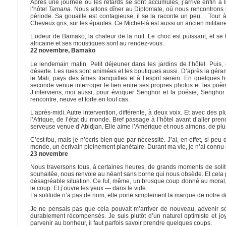
Après une journée où les retards se sont accumulés, j’arrive enfin à
l’hôtel
Tamana
. Nous allons dîner au Diplomate, où nous rencontrons u
période. Sa gouaille est contagieuse, il se la raconte un peu… Tour à
Cheveux gris, sur les épaules. Ce Michel-là est aussi un ancien militaire
L’odeur de Bamako, la chaleur de la nuit. Le choc est puissant, et se 
africaine et ses moustiques sont au rendez-vous.
22 novembre, Bamako
Le lendemain matin. Petit déjeuner dans les jardins de l’hôtel. Puis,
déserte. Les rues sont animées et les boutiques aussi. D’après la géran
le Mali, pays des âmes tranquilles et à l’esprit serein. En quelques he
seconde venue interroger le lien entre ses propres photos et les poèmes
J’interviens, moi aussi, pour évoquer Senghor et la poésie, Senghor 
rencontre, neuve et forte en tout cas.
L’après-midi. Autre intervention, différente, à deux voix. Et avec des 
l’Afrique, de l’état du monde. Bref passage à l’hôtel avant d’aller pren
serveuse venue d’Abidjan. Elle aime l’Amérique et nous aimons, de plus 
C’est fou, mais je n’écris bien que par nécessité. J’ai, en effet, si p
monde, un écrivain pleinement planétaire. Durant ma vie, je n’ai connu q
23 novembre
Nous traversons tous, à certaines heures, de grands moments de solitud
souhaitée, nous renvoie au néant sans borne qui nous obsède. Et cela pe
désagréable situation. Ce fut, même, un brusque coup donné au moral, et
le coup. Et j’ouvre les yeux — dans le vide.
La solitude n’a pas de nom, elle porte simplement la marque de notre dés
Je ne pensais pas que cela pouvait m’arriver de nouveau, advenir sou
durablement récompensés. Je suis plutôt d’un naturel optimiste et joy
parvenir au bonheur, il faut parfois savoir prendre quelques coups.