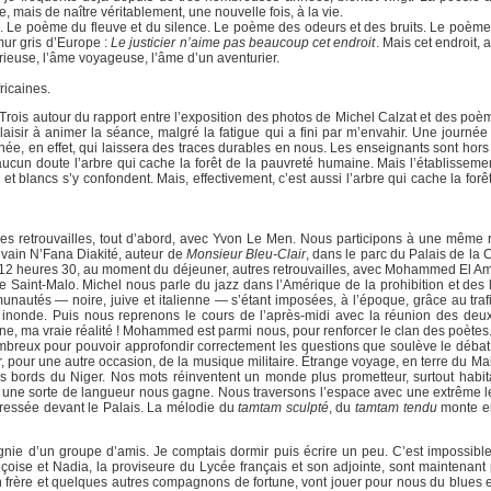
e, mais de naître véritablement, une nouvelle fois, à la vie.
 Le poème du fleuve et du silence. Le poème des odeurs et des bruits. Le poème d
mur gris d’Europe :
Le justicier n’aime pas beaucoup cet endroit
. Mais cet endroit, 
 furieuse, l’âme voyageuse, l’âme d’un aventurier.
ricaines.
e. Trois autour du rapport entre l’exposition des photos de Michel Calzat et des p
plaisir à animer la séance, malgré la fatigue qui a fini par m’envahir. Une journé
née, en effet, qui laissera des traces durables en nous. Les enseignants sont hor
ucun doute l’arbre qui cache la forêt de la pauvreté humaine. Mais l’établissemen
et blancs s’y confondent. Mais, effectivement, c’est aussi l’arbre qui cache la forê
ies retrouvailles, tout d’abord, avec Yvon Le Men. Nous participons à une même 
ivain N’Fana Diakité, auteur de
Monsieur Bleu-Clair
, dans le parc du Palais de la
s 12 heures 30, au moment du déjeuner, autres retrouvailles, avec Mohammed El Am
 de Saint-Malo. Michel nous parle du jazz dans l’Amérique de la prohibition et des l
munautés — noire, juive et italienne — s’étant imposées, à l’époque, grâce au trafi
 inonde. Puis nous reprenons le cours de l’après-midi avec la réunion des deu
nne, ma vraie réalité ! Mohammed est parmi nous, pour renforcer le clan des poètes.
ombreux pour pouvoir approfondir correctement les questions que soulève le débat 
r, pour une autre occasion, de la musique militaire. Étrange voyage, en terre du Mali
les bords du Niger. Nos mots réinventent un monde plus prometteur, surtout habi
il, une sorte de langueur nous gagne. Nous traversons l’espace avec une extrême le
dressée devant le Palais. La mélodie du
tamtam sculpté
, du
tamtam tendu
monte en
gnie d’un groupe d’amis. Je comptais dormir puis écrire un peu. C’est impossibl
nçoise et Nadia, la proviseure du Lycée français et son adjointe, sont maintenant
 frère et quelques autres compagnons de fortune, vont jouer pour nous du blues et 