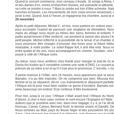
Quand le concert commence, mon cerveau s’évade. Je songe à Alima, la j
et des dames d’ici, noires et blanches réunies, est avenante et attirante
va-t-elle se joindre à nous ? Mais la soirée est loin d’être achevée. Nad
hanches et bassin. Les mouvements de mon corps encore renaissant, con
pose à moi. Quand, tout à l’heure, je regagnerai ma chambre, aurai-je en
26 novembre
Après le petit déjeuner, Michel C. et moi, nous partons en voiture avec
pour accomplir l’exploit de parcourir une vingtaine de kilomètres. Nou
maire du village nous reçoit au milieu des siens, femmes et enfants. N
paille aurait besoin d’être renforcé, car pendant la saison des pluies 
petit peuple. Michel réfléchit à la possibilité de la tenue d’un chanti
nous pourrions être chargés d’envoyer des livres pour la future bibl
réalisable, à notre portée. Le soleil frappe fort, il doit être midi. No
entre quatre et dix ans, nous accompagnent en chemin. Soudain, une foi
passé à côté de l’Afrique noire.
Au retour, nous nous arrêtons chez Kanté pour manger le plat de riz 
Donia Ani Kodon qu’il considère comme une sorte d’ONG. Le courant pass
prénom de sa mère à lui et qu’il n’ose plus le prononcer. C’est elle, « ma
À peine revenus à l’hôtel, vers 16 heures, nous apprenons que la secon
Bamako, n’a pu être exposée. On ne comprend pas bien. Moussa Konaté, 
femme et lui se séparent, dit-on. Les événements le dépassent parfai
l’Afrique est là pour nous faire oublier ce genre d’incident. Bamako est
aime beaucoup cet endroit
. Et je continue d’être bouleversé.
Pour moi, jusqu’à ce jour, l’Afrique c’était avant tout l’Afrique du No
d’abord, si cher à mon cœur comme le sont encore l’Espagne et l’Italie.
auteurs que je promène avec moi, dans mon bagage, il y a, je l’ai dit
Kerouac, Carver, Camus, Bernard Noël, le dernier vivant, et Gandhi. Des
Nous sommes au Mali, pays du fleuve Niger et des poussières les plus 
d’eau. Une chanson me revient à la mémoire, une chanson que je maîtri