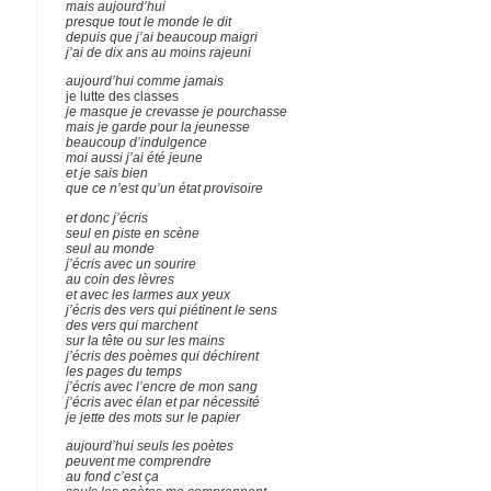
mais aujourd’hui
presque tout le monde le dit
depuis que j’ai beaucoup maigri
j’ai de dix ans au moins rajeuni
aujourd’hui comme jamais
je lutte des classes
je masque je crevasse je pourchasse
mais je garde pour la jeunesse
beaucoup d’indulgence
moi aussi j’ai été jeune
et je sais bien
que ce n’est qu’un état provisoire
et donc j’écris
seul en piste en scène
seul au monde
j’écris avec un sourire
au coin des lèvres
et avec les larmes aux yeux
j’écris des vers qui piétinent le sens
des vers qui marchent
sur la tête ou sur les mains
j’écris des poèmes qui déchirent
les pages du temps
j’écris avec l’encre de mon sang
j’écris avec élan et par nécessité
je jette des mots sur le papier
aujourd’hui seuls les poètes
peuvent me comprendre
au fond c’est ça