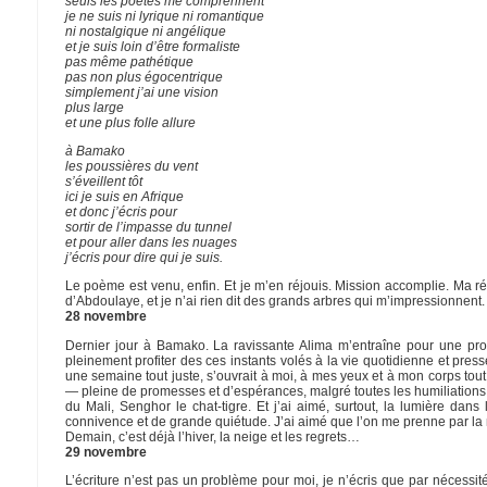
seuls les poètes me comprennent
je ne suis ni lyrique ni romantique
ni nostalgique ni angélique
et je suis loin d’être formaliste
pas même pathétique
pas non plus égocentrique
simplement j’ai une vision
plus large
et une plus folle allure
à Bamako
les poussières du vent
s’éveillent tôt
ici je suis en Afrique
et donc j’écris pour
sortir de l’impasse du tunnel
et pour aller dans les nuages
j’écris pour dire qui je suis.
Le poème est venu, enfin. Et je m’en réjouis. Mission accomplie. Ma r
d’Abdoulaye, et je n’ai rien dit des grands arbres qui m’impressionnent
28 novembre
Dernier jour à Bamako. La ravissante Alima m’entraîne pour une pr
pleinement profiter des ces instants volés à la vie quotidienne et pres
une semaine tout juste, s’ouvrait à moi, à mes yeux et à mon corps tout 
— pleine de promesses et d’espérances, malgré toutes les humiliations d
du Mali, Senghor le chat-tigre. Et j’ai aimé, surtout, la lumière dans
connivence et de grande quiétude. J’ai aimé que l’on me prenne par l
Demain, c’est déjà l’hiver, la neige et les regrets…
29 novembre
L’écriture n’est pas un problème pour moi, je n’écris que par nécessit