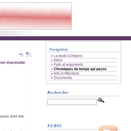
Navigation
»
La faute à Diderot
»
Idées
ion imprimable
»
Faits et arguments
»
Chroniques du temps qui passe
»
Arts et littérature
»
Documents
Rechercher
oyens dont elle
Fil RSS