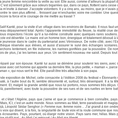
eune femme rencontrée la veille au soir. Elle aussi, comme d’ailleurs la plupart 
. C’est sûrement grâce aux odeurs bigarrées qui, dans ce pays, flottent sans cesse d
ia m’invite à danser. J’accepte volontiers. Il y a cinq ans, au moins, que je n’avais
tre le sien plus affirmé… finissent par m’enchanter, voire me combler. Une quest
core la force et le courage de me mettre au travail ?
 Salif Kanté, pour la visite d’un village dans les environs de Bamako. Il nous faut
veau dépaysement total. Après l’apparente immobilité du fleuve, la réalité crue de
ous inspectons l’école qu’il a lui-même construite avec quelques rares soutiens. 
l’école est désertée. Le maire est un homme bon, énergique et totalement dévoué à 
er de jeunesse dans le cadre du partenariat avec Vénissieux. De notre côté, avec l
iothèque réservée aux élèves, et aussi d’assurer le suivi des échanges scolaires
us marchons lentement, en file indienne, les narines gonflées par la poussière. De n
s de plus, j’ai les larmes aux yeux. Un sentiment nouveau me saisit. Depuis tout l
préparé par son épouse. Kanté lui aussi se démène pour soutenir les siens, avec 
e avec cet homme qui appelle sa dernière fille, la plus petite, « maman », parce q
man », qui nous sert le thé. Elle paraît être très attachée à son papa.
de exposition de Michel, celle consacrée à l’édition 2008 du festival « Étonnants
à l’autre bout du fil, semble désorienté et, surtout, très désemparé. Il a la têt
tement. Et, malgré la grande amitié que nous lui portons, nous sommes très déçus
 là, pareillement, avec toute la poussière de ses rues et de ses ruelles en terre ba
rd, et c’était l’Algérie, pays que j’aime et que je commence à bien connaître, pay
 Mais, ICI, c’est un autre monde. Nous sommes au Mali, terre paradoxale et magique
 déjà, Léopold Sédar Senghor
(« Femme nue, femme noire… J’ai grandi à ton ombr
 voix qui disent, à la fois, la singularité de toute voix et la route commune que n
écrasantes. Pays, pourtant, où élargir notre vision. Pays sans mer, hélas. Mais p
se plutôt mal :
Au Mali j’ai retrouvé / Au Mali ma liberté…