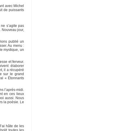
lant avec Michel
ait de puissants
 ne s’agite pas
s. Nouveau jour,
vions publié un
sser. Au menu :
fle mystique, un
esse et ferveur.
ivent élaborer
, il a récupéré
e sur le grand
val « Étonnants
s l’après-midi.
nt en ces lieux
moi aussi. Nous
s la poésie. Le
’ai hâte de les
olit toutes les