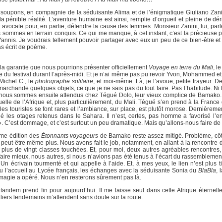
 soupons, en compagnie de la séduisante Alima et de l’énigmatique Giuliano Zani
pénible réalité. L’aventure humaine est ainsi, remplie d’orgueil et pleine de déri
r avocate pour, en partie, défendre la cause des femmes. Monsieur Zanini, lui, par
s sommes en terrain conquis. Ce qui me manque, à cet instant, c’est la précieuse
annis. Je voudrais tellement pouvoir partager avec eux un peu de ce bien-être et d
pas écrit de poème.
a garantie que nous pourrions présenter officiellement
Voyage en terre du Mali
, l
e du festival durant l’après-midi. Et je n’ai même pas pu revoir Yvon, Mohammed et
ichel C., le
photographe solitaire
, et moi-même. Là, je l’avoue, petite frayeur. 
rchande quelques objets, ce que je ne sais pas du tout faire. Pas l’habitude. Ni l
on, nous sommes ensuite attendus chez Tégué Dolo, leur vieux complice de Bamako
tuelle de l’Afrique et, plus particulièrement, du Mali. Tégué s’en prend à la France
s touristes se font rares et l’ambiance, sur place, est plutôt morose. Dernièremen
é les otages retenus dans le Sahara. Il n’est, certes, pas homme a favorisé l’en
». C’est dommage, et c’est surtout un peu dramatique. Mais qu’allons-nous faire de 
ième édition des
Étonnants voyageurs
de Bamako reste assez mitigé. Problème, côt
Et peut-être même plus. Nous avons fait le job, notamment, en allant à la rencontre
et plus de vingt classes touchées. Et, pour moi, deux autres agréables rencontre
e mieux, nous autres, si nous n’avions pas été tenus à l’écart du rassemblemen
écrivain tourmenté et qui appelle à l’aide. Et, à mes yeux, le lien n’est plus tis
eu l’accueil au Lycée français, les échanges avec la séduisante Sonia du
BlaBla
, 
magie a opéré. Nous n’en resterons sûrement pas là.
e tandem prend fin pour aujourd’hui. Il me laisse seul dans cette Afrique éternell
uliers lendemains m’attendent sans doute sur la route.