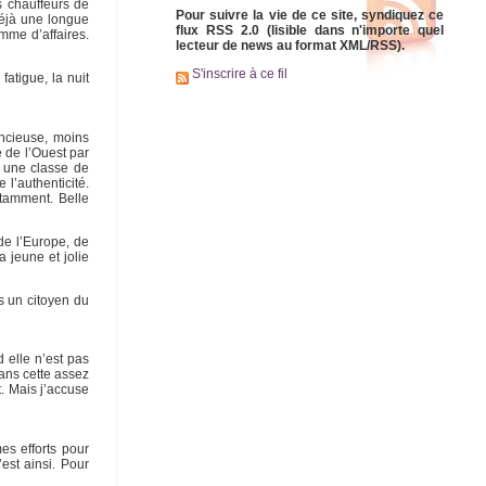
s chauffeurs de
Pour suivre la vie de ce site, syndiquez ce
déjà une longue
flux RSS 2.0 (lisible dans n'importe quel
mme d’affaires.
lecteur de news au format XML/RSS).
S'inscrire à ce fil
atigue, la nuit
lencieuse, moins
e de l’Ouest par
t une classe de
 l’authenticité.
otamment. Belle
de l’Europe, de
 jeune et jolie
is un citoyen du
 elle n’est pas
dans cette assez
. Mais j’accuse
es efforts pour
est ainsi. Pour