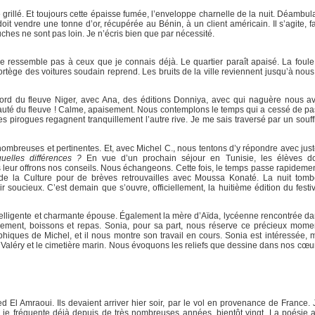
 grillé. Et toujours cette épaisse fumée, l’enveloppe charnelle de la nuit. Déambu
doit vendre une tonne d’or, récupérée au Bénin, à un client américain. Il s’agite, f
uches ne sont pas loin. Je n’écris bien que par nécessité.
 ne ressemble pas à ceux que je connais déjà. Le quartier paraît apaisé. La foule
ortège des voitures soudain reprend. Les bruits de la ville reviennent jusqu’à nou
bord du fleuve Niger, avec Ana, des éditions Donniya, avec qui naguère nous a
uté du fleuve ! Calme, apaisement. Nous contemplons le temps qui a cessé de pa
des pirogues regagnent tranquillement l’autre rive. Je me sais traversé par un souf
nombreuses et pertinentes. Et, avec Michel C., nous tentons d’y répondre avec just
uelles différences ?
En vue d’un prochain séjour en Tunisie, les élèves do
 leur offrons nos conseils. Nous échangeons. Cette fois, le temps passe rapidement
s de la Culture pour de brèves retrouvailles avec Moussa Konaté. La nuit tomb
r soucieux. C’est demain que s’ouvre, officiellement, la huitième édition du festi
ntelligente et charmante épouse. Également la mère d’Aïda, lycéenne rencontrée dan
usement, boissons et repas. Sonia, pour sa part, nous réserve ce précieux mome
ques de Michel, et il nous montre son travail en cours. Sonia est intéressée, 
aléry et le cimetière marin. Nous évoquons les reliefs que dessine dans nos cœur
 El Amraoui. Ils devaient arriver hier soir, par le vol en provenance de France. J
e je fréquente déjà depuis de très nombreuses années, bientôt vingt. La poésie ab