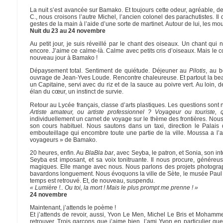
La nuit s’est avancée sur Bamako. Et toujours cette odeur, agréable, de
C., nous croisons l’autre Michel, l’ancien colonel des parachutistes. Il 
gestes de la main à l’aide d’une sorte de martinet. Autour de lui, les mo
Nuit du 23 au 24 novembre
Au petit jour, je suis réveillé par le chant des oiseaux. Un chant qui
encore. J’aime ce calme-là. Calme avec petits cris d’oiseaux. Mais le c
nouveau jour à Bamako !
Dépaysement total. Sentiment de quiétude. Déjeuner au
Pilotis
, au 
ouvrage de Jean-Yves Loude. Rencontre chaleureuse. Et partout la bea
un Capitaine, servi avec du riz et de la sauce au poivre vert. Au loin, 
élan du cœur, un instinct de survie.
Retour au Lycée français, classe d’arts plastiques. Les questions sont 
Artiste amateur, ou artiste professionnel ? Voyageur ou touriste, q
individuellement un carnet de voyage sur le thème des frontières. Nous
son cours habituel. Nous sautons dans un taxi, direction le Palai
embouteillage qui encombre toute une partie de la ville. Moussa a l’ai
voyageurs » de Bamako.
20 heures, enfin. Au
BlaBla bar
, avec Seyba, le patron, et Sonia, son i
Seyba est imposant, et sa voix tonitruante. Il nous procure, génére
magiques. Elle mange avec nous. Nous parlons des projets photographi
bavardons longuement. Nous évoquons la ville de Sète, le musée Paul V
temps est retrouvé. Et, de nouveau, suspendu.
« Lumière !.. Ou toi, la mort ! Mais le plus prompt me prenne ! »
24 novembre
Maintenant, j’attends le poème !
Et j’attends de revoir, aussi, Yvon Le Men, Michel Le Bris et Mohammed
retrouver. Trois garçons que j’aime bien, l’ami Yvon en particulier qu