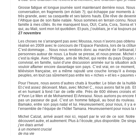
Grosse fatigue et longue journée sont maintenant derrière nous. Nous
conversation, en fragments (
en éclats ?),
qui échappe par moments à la 
très grande, avec sa casquette et ses talons hauts. Elle rêve de deveni
l’Afrique que de son Italie natale. Nous sommes en terrain connu. Nou
famille à mes côtés. Ils me manquent tous, OUI, Carla, Cora, Sonia et Y
qui, au Mali, sont mon lot quotidien. Et puis, j’oubliais, je n’ai toujours 
27 novembre
Les choses ne s’arrangent pas avec Moussa, nous n’avons pas obtenu l
réalisé en 2009 avec le concours de l’Espace Pandora, lors de la clôtur
C’est dommage… Nous nous rendons donc au marché de l’artisanat, M
personnes autour de nous. La foule se presse, et nous presse. Michel ma
c’est la règle. Avec Philippe, ami de Michel, qui rentre du pays Dog
convivial, en famille, suivi d’une discussion animée sur la situation ac
vouloir affamer encore davantage son pays. C’est vrai, en ce moment, le
télévision française, en a même rajouté une couche lorsqu’il a évoqu
peuples, en tout cas sûrement pas entre les « riches » et les « pauvres 
Pour l’heure, nous avons d’autres chats à fouetter. Le bilan de la huit
Et c’est assez décevant. Mais, avec Michel C., nous avons fait le job. 
et en humant à fond l’air de cette ville. Près de 600 élèves croisés 
d’Yvon Le Men et de Mohammed El Amraoui. Nous aurions pu encore fair
pas un passeur de gué. C’est un homme fatigué, au bout du rouleau. Un 
Bamako, entre son pays natal et lui. Heureusement, pour nous, il y a 
l’ensemble de l’équipe de l’hôtel Tamana. Heureusement pour nous la 
Michel Calzat, arrivé avant moi ici, repart par le vol de ce soir. Notr
découvert autre, et autrement. Plus à l’écoute, plus disponible. De sing
j’en étais arrivé
à un moment crucial
de ma vie