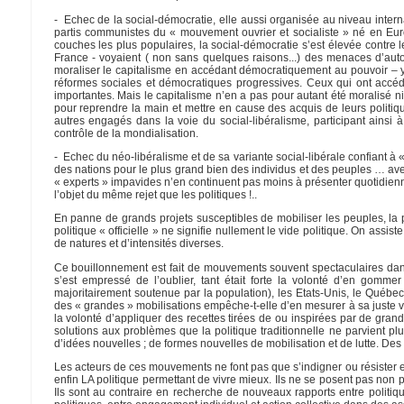
- Echec de la social-démocratie, elle aussi organisée au niveau internat
partis communistes du « mouvement ouvrier et socialiste » né en Europ
couches les plus populaires, la social-démocratie s’est élevée contre 
France - voyaient ( non sans quelques raisons...) des menaces d’autorit
moraliser le capitalisme en accédant démocratiquement au pouvoir – y
réformes sociales et démocratiques progressives. Ceux qui ont accéd
importantes. Mais le capitalisme n’en a pas pour autant été moralisé n
pour reprendre la main et mettre en cause des acquis de leurs politiqu
autres engagés dans la voie du social-libéralisme, participant ainsi à
contrôle de la mondialisation.
- Echec du néo-libéralisme et de sa variante social-libérale confiant 
des nations pour le plus grand bien des individus et des peuples … avec
« experts » impavides n’en continuent pas moins à présenter quotidienn
l’objet du même rejet que les politiques !..
En panne de grands projets susceptibles de mobiliser les peuples, la po
politique « officielle » ne signifie nullement le vide politique. On assi
de natures et d’intensités diverses.
Ce bouillonnement est fait de mouvements souvent spectaculaires dan
s’est empressé de l’oublier, tant était forte la volonté d’en gomm
majoritairement soutenue par la population), les Etats-Unis, le Québec
des « grandes » mobilisations empêche-t-elle d’en mesurer à sa juste 
la volonté d’appliquer des recettes tirées de ou inspirées par de grand
solutions aux problèmes que la politique traditionnelle ne parvient p
d’idées nouvelles ; de formes nouvelles de mobilisation et de lutte. Des 
Les acteurs de ces mouvements ne font pas que s’indigner ou résister e
enfin LA politique permettant de vivre mieux. Ils ne se posent pas non pl
Ils sont au contraire en recherche de nouveaux rapports entre politiq