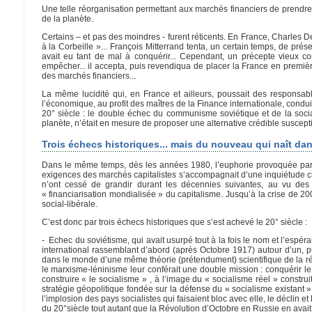
Une telle réorganisation permettant aux marchés financiers de prendre l
de la planète.
Certains – et pas des moindres - furent réticents. En France, Charles De
à la Corbeille »... François Mitterrand tenta, un certain temps, de pré
avait eu tant de mal à conquérir... Cependant, un précepte vieux c
empêcher... il accepta, puis revendiqua de placer la France en premi
des marchés financiers...
La même lucidité qui, en France et ailleurs, poussait des responsab
l’économique, au profit des maîtres de la Finance internationale, condu
20° siècle : le double échec du communisme soviétique et de la social
planète, n’était en mesure de proposer une alternative crédible suscept
Trois échecs historiques... mais du nouveau qui naît dans
Dans le même temps, dès les années 1980, l’euphorie provoquée par le
exigences des marchés capitalistes s’accompagnait d’une inquiétude c
n’ont cessé de grandir durant les décennies suivantes, au vu des 
« financiarisation mondialisée » du capitalisme. Jusqu’à la crise de 200
social-libérale.
C’est donc par trois échecs historiques que s’est achevé le 20° siècle :
- Echec du soviétisme, qui avait usurpé tout à la fois le nom et l’es
international rassemblant d’abord (après Octobre 1917) autour d’un, p
dans le monde d’une même théorie (prétendument) scientifique de la rév
le marxisme-léninisme leur conférait une double mission : conquérir le
construire « le socialisme » , à l’image du « socialisme réel » constru
stratégie géopolitique fondée sur la défense du « socialisme existant » e
l’implosion des pays socialistes qui faisaient bloc avec elle, le déclin e
du 20°siècle tout autant que la Révolution d’Octobre en Russie en avait