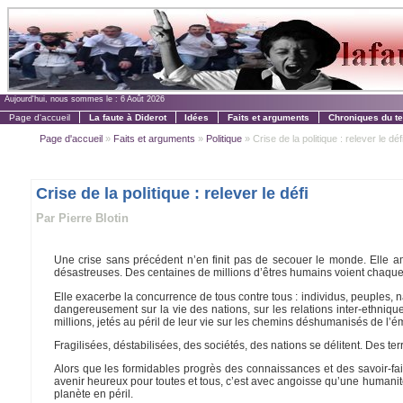
Aujourd'hui, nous sommes le :
6 Août 2026
Page d'accueil
La faute à Diderot
Idées
Faits et arguments
Chroniques du t
Page d'accueil
»
Faits et arguments
»
Politique
» Crise de la politique : relever le déf
Crise de la politique : relever le défi
Par Pierre Blotin
Une crise sans précédent n’en finit pas de secouer le monde. Elle a
désastreuses. Des centaines de millions d’êtres humains voient chaque
Elle exacerbe la concurrence de tous contre tous : individus, peuples, nat
dangereusement sur la vie des nations, sur les relations inter-ethni
millions, jetés au péril de leur vie sur les chemins déshumanisés de l’ém
Fragilisées, déstabilisées, des sociétés, des nations se délitent. Des 
Alors que les formidables progrès des connaissances et des savoir-fa
avenir heureux pour toutes et tous, c’est avec angoisse qu’une humani
planète en péril.