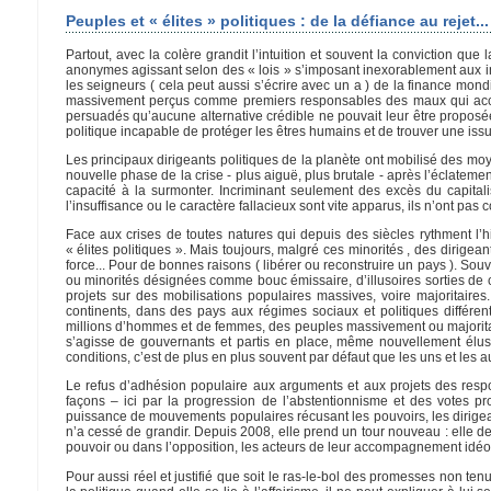
Peuples et « élites » politiques : de la défiance au rejet...
Partout, avec la colère grandit l’intuition et souvent la conviction que l
anonymes agissant selon des « lois » s’imposant inexorablement aux indi
les seigneurs ( cela peut aussi s’écrire avec un a ) de la finance mond
massivement perçus comme premiers responsables des maux qui accab
persuadés qu’aucune alternative crédible ne pouvait leur être proposée.
politique incapable de protéger les êtres humains et de trouver une issue
Les principaux dirigeants politiques de la planète ont mobilisé des mo
nouvelle phase de la crise - plus aiguë, plus brutale - après l’éclatemen
capacité à la surmonter. Incriminant seulement des excès du capitali
l’insuffisance ou le caractère fallacieux sont vite apparus, ils n’ont pas 
Face aux crises de toutes natures qui depuis des siècles rythment l’h
« élites politiques ». Mais toujours, malgré ces minorités , des dirige
force... Pour de bonnes raisons ( libérer ou reconstruire un pays ). So
ou minorités désignées comme bouc émissaire, d’illusoires sorties de c
projets sur des mobilisations populaires massives, voire majoritaire
continents, dans des pays aux régimes sociaux et politiques différent
millions d’hommes et de femmes, des peuples massivement ou majoritair
s’agisse de gouvernants et partis en place, même nouvellement élu
conditions, c’est de plus en plus souvent par défaut que les uns et les a
Le refus d’adhésion populaire aux arguments et aux projets des resp
façons – ici par la progression de l’abstentionnisme et des votes pr
puissance de mouvements populaires récusant les pouvoirs, les dirigeant
n’a cessé de grandir. Depuis 2008, elle prend un tour nouveau : elle de
pouvoir ou dans l’opposition, les acteurs de leur accompagnement idéo
Pour aussi réel et justifié que soit le ras-le-bol des promesses non te