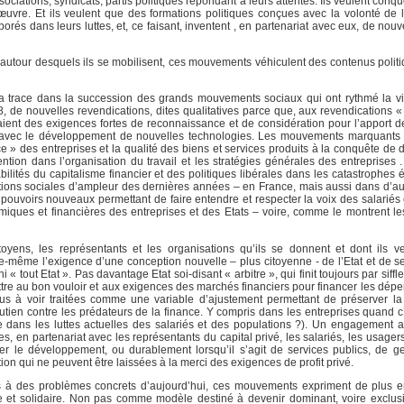
ociations, syndicats, partis politiques répondant à leurs attentes. Ils veulent conq
œuvre. Et ils veulent que des formations politiques conçues avec la volonté de l
rés dans leurs luttes, et, ce faisant, inventent , en partenariat avec eux, de nouv
s autour desquels ils se mobilisent, ces mouvements véhiculent des contenus poli
 la trace dans la succession des grands mouvements sociaux qui ont rythmé la v
 de nouvelles revendications, dites qualitatives parce que, aux revendications « 
outaient des exigences fortes de reconnaissance et de considération pour l’apport d
ison avec le développement de nouvelles technologies. Les mouvements marquant
e » des entreprises et la qualité des biens et services produits à la conquête de 
ntion dans l’organisation du travail et les stratégies générales des entreprises . 
ilités du capitalisme financier et des politiques libérales dans les catastrophes
sations sociales d’ampleur des dernières années – en France, mais aussi dans d’au
 pouvoirs nouveaux permettant de faire entendre et respecter la voix des salariés 
miques et financières des entreprises et des Etats – voire, comme le montrent le
oyens, les représentants et les organisations qu’ils se donnent et dont ils ve
le-même l’exigence d’une conception nouvelle – plus citoyenne - de l’Etat et de se
« tout Etat ». Pas davantage Etat soi-disant « arbitre », qui finit toujours par siffl
ettre au bon vouloir et aux exigences des marchés financiers pour financer les dép
 à voir traitées comme une variable d’ajustement permettant de préserver la 
tien contre les prédateurs de la finance. Y compris dans les entreprises quand c
 dans les luttes actuelles des salariés et des populations ?). Un engagement al
es, en partenariat avec les représentants du capital privé, les salariés, les usagers
r le développement, ou durablement lorsqu’il s’agit de services publics, de g
tion qui ne peuvent être laissées à la merci des exigences de profit privé.
ons à des problèmes concrets d’aujourd’hui, ces mouvements expriment de plus 
ive et solidaire. Non pas comme modèle destiné à devenir dominant, voire exclu