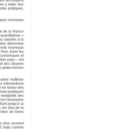
uérir les moyens
es y aider leur
elles pratiques,
tiques nouveaux
ie de la France
quantitatives »
es salariés à la
s des décennies
droits nouveaux
Puis, tirant les
 économiques et
tres pays – ont
et des citoyens
s plates-formes
ulent maîtriser
s interventions
er en faveur des
enses publiques
rentabilité des
’est nécessaire
lant jusqu’à la
, les élus de la
estion de biens
en plus souvent
sif, mais comme