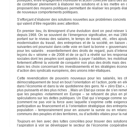
politiques, entre engagement individuel et action collective dans des ass
de contribuer pleinement à élaborer les solutions et à les mettre en 
proposent des moyens politiques permettant de réaliser les projets élabo
de nouveaux comportements politiques.
S’efforçant d’élaborer des solutions nouvelles aux problèmes concret
qui valent d’être regardés avec attention.
En premier lieu, ils témoignent d’une évolution dont on peut relever
depuis 1968. On se souvient de l’émergence significative, en mai 1968,
portant sur le niveau des salaires, le temps de travail, etc.. elles aj
modernisation du travail, des entreprises et de la société, en lia
suivantes ont poursuivi dans cette voie en liant la bonne « gouvernanc
pour les salariés : essentiellement des droits de regard, puis d’interve
leçons du « séisme » de 2008 et de ce qu’il a révélé sur les responsab
sociales dont les peuples sont appelés à payer l’addition, les mobili
fortement affirmé la volonté de conquérir non plus des droits mais des
dans les choix concernant les investissements et les stratégies écono
d’action des syndicats européens, des unions inter-étatiques.
Cette revendication de pouvoirs nouveaux pour les salariés, les cit
démocratiquement de bout en bout l’orientation et l’action, porte en el
dans l’économie et dans la vie quotidienne des gens. Ni « zéro Etat », ni 
plus puissants et des plus riches ...Mais un Etat qui cesse de s’en rem
que les peuples -notamment en Europe – se refusent de plus en plus
spéculations sur les dettes publiques. Un Etat qui s’engage comme sou
(comment ne pas voir la force avec laquelle s’exprime cette exigence
participation au financement et à l’orientation stratégique des entrepris
population – temporairement pour en assurer la survie ou en relance
communs des peuples et des territoires, ou d’activités vitales pour la na
Toujours en lien avec des luttes concrètes pour trouver des soluti
l’aspiration à voir se développer le secteur de l’économie coopérat