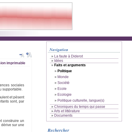
Navigation
»
La faute à Diderot
»
Idées
ion imprimable
»
Faits et arguments
»
Politique
»
Monde
»
Société
uences sociales
»
Ecole
u supportable.
»
Ecologie
mulent et pèsent
»
Politique culturelle, langue(s)
fants sont, par
»
Chroniques du temps qui passe
»
Arts et littérature
»
Documents
t construire un
 dérive sur une
Rechercher