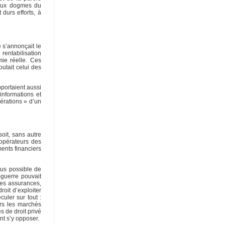
 aux dogmes du
durs efforts, à
 s’annonçait le
entabilisation
mie réelle. Ces
utait celui des
portaient aussi
 informations et
érations » d’un
oit, sans autre
 opérateurs des
ents financiers
lus possible de
-guerre pouvait
 des assurances,
roit d’exploiter
uler sur tout :
ers les marchés
s de droit privé
nt s’y opposer.