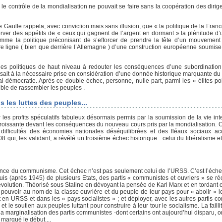
e contrôle de la mondialisation ne pouvait se faire sans la coopération des dirige
 Gaulle rappela, avec conviction mais sans illusion, que « la politique de la Franc
server des appétits de « ceux qui gagnent de l’argent en dormant » la plénitude d’
omme la politique préconisant de s’efforcer de prendre la tête d’un mouvemen
ère ligne ( bien que derrière l’Allemagne ) d’une construction européenne soumis
les politiques de haut niveau à redouter les conséquences d’une subordination
isait à la nécessaire prise en considération d’une donnée historique marquante du 
-démocratie. Après ce double échec, personne, nulle part, parmi les « élites pol
ible de rassembler les peuples .
 les luttes des peuples...
s profits spéculatifs fabuleux désormais permis par la soumission de la vie int
roissante devant les conséquences du nouveau cours pris par la mondialisation. 
difficultés des économies nationales déséquilibrées et des fléaux sociaux a
8 qui, les validant, a révélé un troisième échec historique : celui du libéralisme e
pérance du communisme. Cet échec n’est pas seulement celui de l’URSS. C’est l’éch
uis (après 1945) de plusieurs Etats, des partis « communistes et ouvriers » se ré
olution. Théorisé sous Staline en dévoyant la pensée de Karl Marx et en tordant c
 pouvoir au nom de la classe ouvrière et du peuple de leur pays pour « abolir » le
it en URSS et dans les « pays socialistes » ; et déployer, avec les autres partis 
t le soutien aux peuples luttant pour construire à leur tour le socialisme. La faill
t la marginalisation des partis communistes -dont certains ont aujourd’hui disparu, o
 marqué le début....