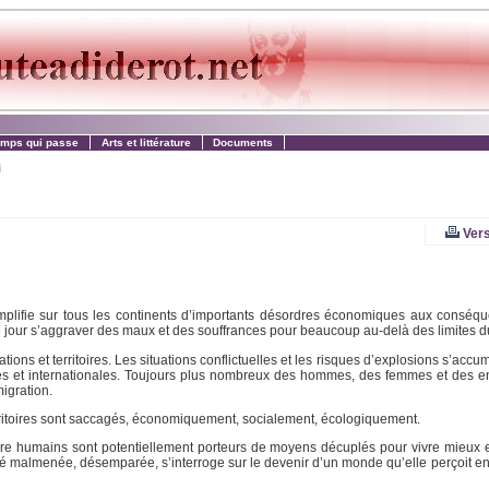
emps qui passe
Arts et littérature
Documents
i
Vers
mplifie sur tous les continents d’importants désordres économiques aux conséq
 jour s’aggraver des maux et des souffrances pour beaucoup au-delà des limites d
ions et territoires. Les situations conflictuelles et les risques d’explosions s’accu
ques et internationales. Toujours plus nombreux des hommes, des femmes et des en
igration.
territoires sont saccagés, économiquement, socialement, écologiquement.
ire humains sont potentiellement porteurs de moyens décuplés pour vivre mieux e
té malmenée, désemparée, s’interroge sur le devenir d’un monde qu’elle perçoit en