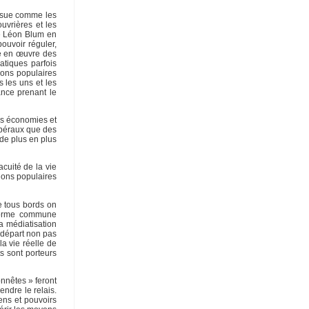
 Issue comme les
uvrières et les
de Léon Blum en
pouvoir réguler,
re en œuvre des
atiques parfois
ions populaires
 les uns et les
ance prenant le
es économies et
libéraux que des
de plus en plus
acuité de la vie
tions populaires
e tous bords on
e-forme commune
a médiatisation
 départ non pas
la vie réelle de
s sont porteurs
nnêtes » feront
endre le relais.
ens et pouvoirs