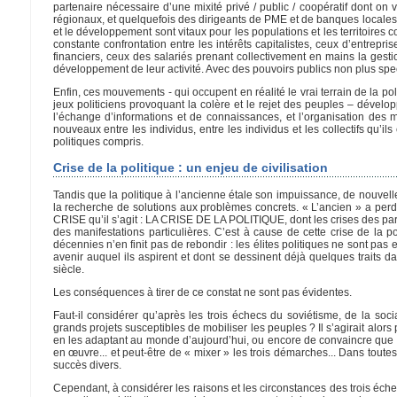
partenaire nécessaire d’une mixité privé / public / coopératif dont on 
régionaux, et quelquefois des dirigeants de PME et de banques locales 
et le développement sont vitaux pour les populations et les territoires
constante confrontation entre les intérêts capitalistes, ceux d’entrepr
financiers, ceux des salariés prenant collectivement en mains la gestio
développement de leur activité. Avec des pouvoirs publics non plus spe
Enfin, ces mouvements - qui occupent en réalité le vrai terrain de la po
jeux politiciens provoquant la colère et le rejet des peuples – dévelo
l’échange d’informations et de connaissances, et l’organisation des 
nouveaux entre les individus, entre les individus et les collectifs qu’ils c
politiques compris.
Crise de la politique : un enjeu de civilisation
Tandis que la politique à l’ancienne étale son impuissance, de nouvell
la recherche de solutions aux problèmes concrets. « L’ancien » a perd
CRISE qu’il s’agit : LA CRISE DE LA POLITIQUE, dont les crises des parti
des manifestations particulières. C’est à cause de cette crise de la p
décennies n’en finit pas de rebondir : les élites politiques ne sont pas 
avenir auquel ils aspirent et dont se dessinent déjà quelques traits d
siècle.
Les conséquences à tirer de ce constat ne sont pas évidentes.
Faut-il considérer qu’après les trois échecs du soviétisme, de la socia
grands projets susceptibles de mobiliser les peuples ? Il s’agirait alors
en les adaptant au monde d’aujourd’hui, ou encore de convaincre que l
en œuvre... et peut-être de « mixer » les trois démarches... Dans toutes 
succès divers.
Cependant, à considérer les raisons et les circonstances des trois éch