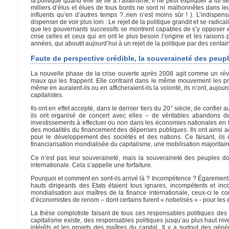
la politique quand elle se lie à l’affairisme, il ne peut expliquer à lui 
milliers d’élus et élues de tous bords ne sont ni malhonnêtes dans le
influents qu’en d’autres temps ?..rien n’est moins sûr ! ). L’indispen
dispenser de voir plus loin : Le rejet de la politique grandit et se radi
que les gouvernants successifs se montrent capables de s’y opposer e
crise celles et ceux qui en ont le plus besoin l’origine et les raison
années, qui aboutit aujourd’hui à un rejet de la politique par des centa
Faute de perspective crédible, la souveraineté des peupl
La nouvelle phase de la crise ouverte après 2008 agit comme un révél
maux qui les frappent. Elle contraint dans le même mouvement les pr
même en auraient-ils ou en afficheraient-ils la volonté, ils n’ont, auj
capitalistes.
Ils ont en effet accepté, dans le dernier tiers du 20° siècle, de confie
ils ont organisé de concert avec elles – de véritables abandons d
investissements à effectuer ou non dans les économies nationales en fo
des modalités du financement des dépenses publiques. Ils ont ainsi acc
pour le développement des sociétés et des nations. Ce faisant, ils
financiarisation mondialisée du capitalisme, une mobilisation majorita
Ce n’est pas leur souveraineté, mais la souveraineté des peuples don
internationale. Cela s’appelle une forfaiture.
Pourquoi et comment en sont-ils arrivé là ? Incompétence ? Égarement ? 
hauts dirigeants des Etats étaient tous ignares, incompétents et inc
mondialisation aux maîtres de la finance internationale, ceux-ci le 
d’économistes de renom – dont certains furent « nobelisés » - pour les e
La thèse complotiste faisant de tous ces responsables politiques des s
capitalisme existe, des responsables politiques jusqu’au plus haut niv
intérêts et les projets des maîtres du capital. Il y a surtout des gé