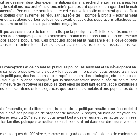
voit se dessiner déjà des expérimentations dans la recherche par les salariés, les
, de solutions aux problèmes rencontrés par des entreprise en danger dont le maint
 concernés. Personne ne peut imaginer cette nouvelle mixité autrement que conflict
ises sorties d’un système les réduisant au rôle de « pompe à profits » pour alimen
n et la stratégie de leur collectif de travail, et ceux des populations attachées a
ctateurs ou arbitres, mais partenaires engagés.
litique au sens noble du terme, tandis que la politique « officielle » se résume de 
ppent des pratiques politiques nouvelles , notamment dans l’utilisation de réseaux
mobilisations populaires. Ces pratiques appellent la naissance et le développem
onstituent, entres les individus, les collectifs et les institutions – associations, sy
es conceptions et de nouvelles pratiques politiques naissent et se développent en
u sa force propulsive tandis que « le nouveau » ne parvient pas encore à s’impos
s politiques, des institutions, de la représentation, des idéologies, etc.. sont des
olitique que la crise provoquée par la financiarisation mondialisée du capitalism
en mesure de retrouver les peuples dont elles se sont tant écarté, et de construire 
ans les aspirations et les exigences que portent les mobilisations populaires de 
l-démocratie, et du libéralisme, la crise de la politique résulte pour l’essentiel
 pour les élites politiques de proposer de nouveaux projets, ou bien de recycler les
es échecs du 20° siècle sont dus avant tout à des erreurs et des fautes commises
les familles politiques actuelles, des réflexions allant dans ces directions voient l
ecs historiques du 20° siècle, comme au regard des caractéristiques de contenus e