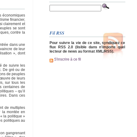
rces économiques
isme financier,
i clairement et
euples se sont
Fil RSS
iques, contre la
Pour suivre la vie de ce site, syndiquez ce
entrée dans une
flux RSS 2.0 (lisible dans n'importe quel
nvaincre de leur
lecteur de news au format XML/RSS).
isation », dont
S'inscrire à ce fil
é de suivre les
x. De gré ou de
ions de peuples
 œuvre de leurs
s, sur tous les
es centaines de
itiques – qu’il
ires. Dans ces
nt de multiples
ar la montée en
« la politique »
es politiques au
ption gangrenant