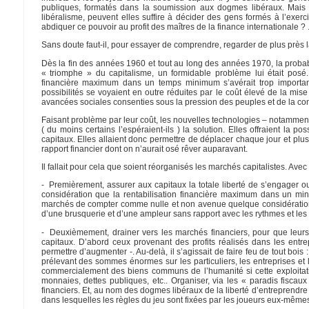
publiques, formatés dans la soumission aux dogmes libéraux. Mais
libéralisme, peuvent elles suffire à décider des gens formés à l’exerc
abdiquer ce pouvoir au profit des maîtres de la finance internationale ? 
Sans doute faut-il, pour essayer de comprendre, regarder de plus près l
Dès la fin des années 1960 et tout au long des années 1970, la proba
« triomphe » du capitalisme, un formidable problème lui était pos
financière maximum dans un temps minimum s’avérait trop importante 
possibilités se voyaient en outre réduites par le coût élevé de la mis
avancées sociales consenties sous la pression des peuples et de la c
Faisant problème par leur coût, les nouvelles technologies – notamment 
( du moins certains l’espéraient-ils ) la solution. Elles offraient la p
capitaux. Elles allaient donc permettre de déplacer chaque jour et plus
rapport financier dont on n’aurait osé rêver auparavant.
Il fallait pour cela que soient réorganisés les marchés capitalistes. Avec 
- Premièrement, assurer aux capitaux la totale liberté de s’engager o
considération que la rentabilisation financière maximum dans un min
marchés de compter comme nulle et non avenue quelque considération
d’une brusquerie et d’une ampleur sans rapport avec les rythmes et les
- Deuxièmement, drainer vers les marchés financiers, pour que leur
capitaux. D’abord ceux provenant des profits réalisés dans les ent
permettre d’augmenter -. Au-delà, il s’agissait de faire feu de tout boi
prélevant des sommes énormes sur les particuliers, les entreprises et les
commercialement des biens communs de l’humanité si cette exploitation 
monnaies, dettes publiques, etc.. Organiser, via les « paradis fisc
financiers. Et, au nom des dogmes libéraux de la liberté d’entreprendre
dans lesquelles les règles du jeu sont fixées par les joueurs eux-mêmes s