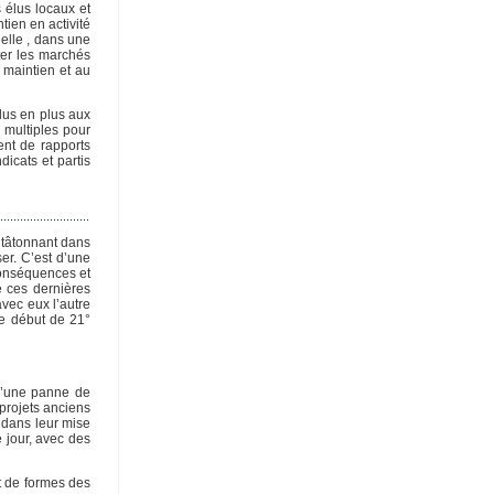
 élus locaux et
ien en activité
uelle , dans une
ter les marchés
u maintien et au
plus en plus aux
 multiples pour
ent de rapports
ndicats et partis
 tâtonnant dans
er. C’est d’une
 conséquences et
e ces dernières
avec eux l’autre
ce début de 21°
 d’une panne de
 projets anciens
 dans leur mise
e jour, avec des
t de formes des