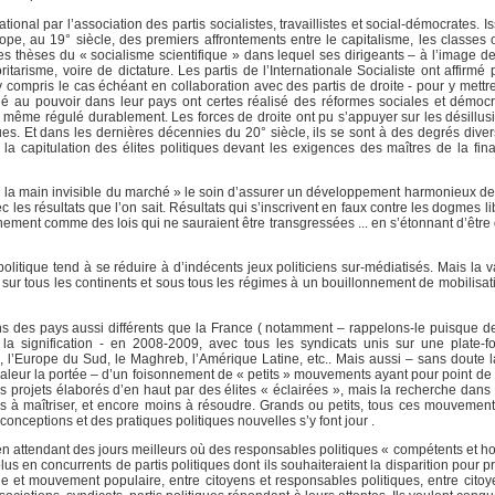
ional par l’association des partis socialistes, travaillistes et social-démocrates.
e, au 19° siècle, des premiers affrontements entre le capitalisme, les classes o
les thèses du « socialisme scientifique » dans lequel ses dirigeants – à l’image 
arisme, voire de dictature. Les partis de l’Internationale Socialiste ont affirmé 
 compris le cas échéant en collaboration avec des partis de droite - pour y mett
é au pouvoir dans leur pays ont certes réalisé des réformes sociales et démocr
i même régulé durablement. Les forces de droite ont pu s’appuyer sur les désillus
es. Et dans les dernières décennies du 20° siècle, ils se sont à des degrés divers
 la capitulation des élites politiques devant les exigences des maîtres de la fin
à « la main invisible du marché » le soin d’assurer un développement harmonieux d
 les résultats que l’on sait. Résultats qui s’inscrivent en faux contre les dogmes 
ement comme des lois qui ne sauraient être transgressées ... en s’étonnant d’être 
litique tend à se réduire à d’indécents jeux politiciens sur-médiatisés. Mais la v
ste sur tous les continents et sous tous les régimes à un bouillonnement de mobilisa
s des pays aussi différents que la France ( notamment – rappelons-le puisque d
er la signification - en 2008-2009, avec tous les syndicats unis sur une plat
, l’Europe du Sud, le Maghreb, l’Amérique Latine, etc.. Mais aussi – sans doute l
valeur la portée – d’un foisonnement de « petits » mouvements ayant pour point de
s projets élaborés d’en haut par des élites « éclairées », mais la recherche dans 
lus à maîtriser, et encore moins à résoudre. Grands ou petits, tous ces mouvement
conceptions et des pratiques politiques nouvelles s’y font jour .
n attendant des jours meilleurs où des responsables politiques « compétents et ho
us en concurrents de partis politiques dont ils souhaiteraient la disparition pour pr
ue et mouvement populaire, entre citoyens et responsables politiques, entre citoy