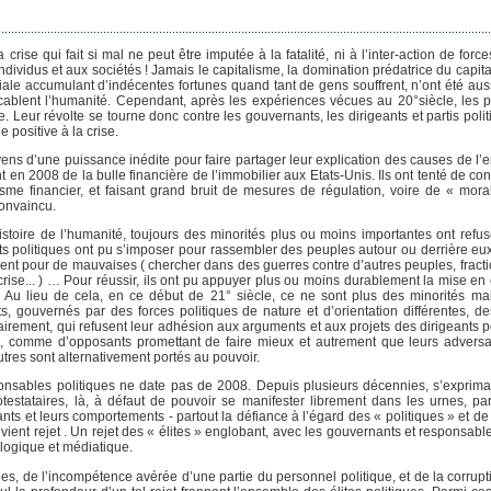
a crise qui fait si mal ne peut être imputée à la fatalité, ni à l’inter-action de fo
vidus et aux sociétés ! Jamais le capitalisme, la domination prédatrice du capital
iale accumulant d’indécentes fortunes quand tant de gens souffrent, n’ont été auss
lent l’humanité. Cependant, après les expériences vécues au 20°siècle, les p
 Leur révolte se tourne donc contre les gouvernants, les dirigeants et partis polit
 positive à la crise.
yens d’une puissance inédite pour faire partager leur explication des causes de l’
t en 2008 de la bulle financière de l’immobilier aux Etats-Unis. Ils ont tenté de co
sme financier, et faisant grand bruit de mesures de régulation, voire de « moral
convaincu.
istoire de l’humanité, toujours des minorités plus ou moins importantes ont refus
ants politiques ont pu s’imposer pour rassembler des peuples autour ou derrière eu
uvent pour de mauvaises ( chercher dans des guerres contre d’autres peuples, fract
rise... ) … Pour réussir, ils ont pu appuyer plus ou moins durablement la mise en
s. Au lieu de cela, en ce début de 21° siècle, ce ne sont plus des minorités mai
s, gouvernés par des forces politiques de nature et d’orientation différentes, d
ement, qui refusent leur adhésion aux arguments et aux projets des dirigeants pol
s, comme d’opposants promettant de faire mieux et autrement que leurs adversa
utres sont alternativement portés au pouvoir.
onsables politiques ne date pas de 2008. Depuis plusieurs décennies, s’exprima
otestataires, là, à défaut de pouvoir se manifester librement dans les urnes, p
s et leurs comportements - partout la défiance à l’égard des « politiques » et de 
vient rejet . Un rejet des « élites » englobant, avec les gouvernants et responsabl
logique et médiatique.
nues, de l’incompétence avérée d’une partie du personnel politique, et de la corru