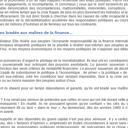
seul la profondeur d’un tel rejet frappant l’ensemble des élites politiques. Parmi ces
urs engagements, ni incompétents, ni corrompus ( ceux qui le sont seraient-ils p
sable dénonciation des incompétences, malhonnêtetés, insincérités, corruptions, e
calise en même temps que la crise frappe de plus en plus durement les individus et l
fficacement. On est donc fondé à chercher dans les causes de cette incapacité à
s profondes de la décrédibilisation accélérée des responsables politiques au cour
ines de millions d’hommes et de femmes sur tous les continents.
es bradée aux maîtres de la finance...
ateur. Elle révèle aux peuples l’écrasante responsabilité de la finance internat
incipaux dirigeants politiques de la planète à révéler eux-mêmes aux peuples 
ourd’hui, ni les moyens économiques ni les moyens politiques de s’opposer aux dikt
r aux puissances d’argent le pilotage de la mondialisation. Ils leur ont en conséque
e souveraineté leur octroyant des pouvoirs exorbitants. Le pouvoir souverain 
nction des seuls critères de rentabilité financière. Le pouvoir souverain de décid
epté de subordonner le politique à l’économique ; de priver « la politique » de l
 ont eux-mêmes créé les conditions leur rendant impossible, face à la crise p
ire ou au moins massive des peuples autour d’eux.
t ils étaient pour un temps dépositaires et garants, qu’ils ont bradé aux maître
Il ne serait pas sérieux de prétendre que celles et ceux qui ont été durant cette 
onséquents ! En réalité, ils ne pouvaient ignorer qu’en confiant « les clés du
conduiraient tôt ou tard « dans le mur ». Au demeurant, dès les années 1980 il
n avertir.
uppôts et des stipendiés du grand capital n’est pas plus sérieuse.. Il y a certes
eau, des « faiseurs d’opinion », empressés en toutes circonstances à servir sans 
nérations de responsables politiques professionnels, de spécialistes de la chose 