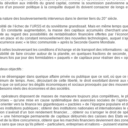
 la dévotion aux intérêts du grand capital, comme la soumission pavlovienne
ice d’un pouvoir politique à la conquête duquel ils doivent consacrer de longs et 
.
a nature des bouleversements intervenus dans le dernier tiers du 20° siècle.
bilité de l’échec de l’URSS et du soviétisme grandissait. Mais en même temps que
é. En constante augmentation, la masse des capitaux accumulés cherchant une r
au regard des possibilités de rentabilisation financière offertes par l’écono
e en place et du constant renouvellement des nouvelles technologies, auquel s’ajo
oncurrence avec « le bloc communiste » après la Seconde Guerre Mondiale.
celles bouleversant les conditions d’échange et de transport des informations - ap
ossibilité de faire circuler autour de la planète, en quelques fractions de seconde,
ieurs fois par jour des formidables « paquets » de capitaux pour réaliser des « op
deux objectifs :
u se désengager dans quelque affaire privée ou publique que ce soit, où que ce s
imum de temps. Avec, découlant de cette liberté, le droit exorbitant donné aux
 que ce soit pour les dégâts économiques et sociaux provoqués par des mouvem
 besoins réels des économies et des sociétés.
s opérateurs disposent de masses de manœuvre toujours plus compétitives, le p
reprises – qu’une mise en cause systématique des avancées sociales de l’après
s : orienter vers la finance les gigantesques « pactoles » de l’épargne populaire et
 institutions publiques ; obtenir des institutions nationales et internationales le d
s’avérait d’un bon rendement financier... ; obtenir ou s’arroger le droit de spéc
aux » une hémorragie permanente de capitaux détournés des caisses des Etats v
 et de la libre concurrence, obtenir que les marchés financiers deviennent des zone
ans que ceux qu’ils pillent – particuliers, entreprises et nations – puissent vraime