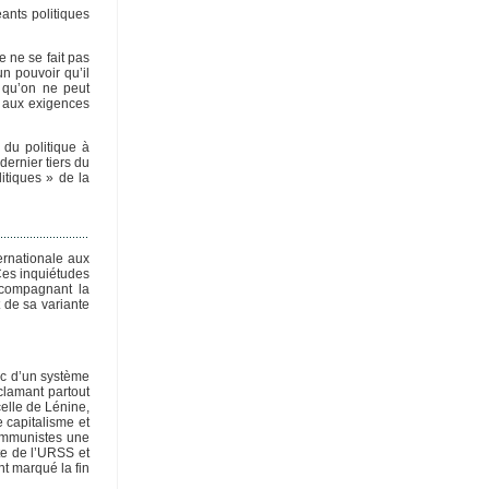
ants politiques
e ne se fait pas
un pouvoir qu’il
t qu’on ne peut
e aux exigences
 du politique à
dernier tiers du
itiques » de la
ernationale aux
Ces inquiétudes
ccompagnant la
t de sa variante
ec d’un système
clamant partout
elle de Lénine,
 capitalisme et
communistes une
ite de l’URSS et
nt marqué la fin