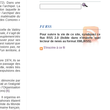
1972). Dans une
 l’archipel. La
lon laquelle le
de l’archipel des
t inaliénable du
pel des Comores »
Fil RSS
 celle de Valéry
le, il s’agit de
Pour suivre la vie de ce site, syndiquez ce
peuplement très
flux RSS 2.0 (lisible dans n'importe quel
rouver pour ses
lecteur de news au format XML/RSS).
 est naturel que
issions pas, ne
S'inscrire à ce fil
n territoire, à
re 1974, ils se
 de passage des
te, restés très
 expulsions des
ent dénoncée par
 et l’intégrité
 l’Organisation
ions)
[
6
]
.
 Il organisa en
ahorais étaient
aliste du Monde
omaine français.