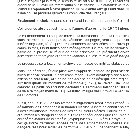
Quelques jours plus tard, le secrétaire d’État aux DOM-TOM, Olivier St
organise le 11 avril un référendum sur le thème :
« Souhaitez-vous q
Mahorais répondent à cette question, 80 % d’entre eux glissant dans l’u
n’avait pu se produire qu’avec la complicité des Français.
Finalement, le choix se porte sur un statut intermédiaire, appelé Collectivi
Coïncidence absolue, est implanté l’année d’après (juillet 1977) l’Élém
Le couronnement du coup de force fut la transformation de la Collectiv
sous-informée. Il n’y eut pas de véritable campagne, seuls les partis
misère abyssale, là, à quelques kilomètres de vos côtes. Les rares p
communistes, furent traités sans ménagement. Le résultat ne faisait a
partie de la presse se réjouit de cette adhésion. Le président Sarko
historique pour Mayotte et pour les Mahorais. C’est un rêve porté par pl
Le processus sera totalement achevé par l’accès définitif au statut de d
Mais une décision, fût-elle prise avec l’appui de la force, ne peut nier 
niveaux de vie produit un effet d’aspiration. Divers avantages sociaux 
extension sera lente, afin de ne pas accentuer les déséquilibres région
aux trois quarts du montant de métropole (1.498), le Revenu de Soli
compter les petits boulots non déclarés qui semble-t-il foisonnent sur l’î
de salaire moyen mensuel
[
11
]
. Résultat : malgré ses 84 % qui vivent so
des Comores.
Aussi, depuis 1975, les mouvements migratoires n’ont jamais cessé. L
désormais les Comoriens à demander un visa, assorti de conditions dracon
à des circulations humaines vieilles de plusieurs siècles. Il arrive ce q
ci d’immenses dangers encourus. Et les conséquences que l’on imagi
cimetières marins de la planète
, expliquait en 2009 Rémi Carayol, d
ces quatorze dernières années dans des embarcations (kwassa kwa
dangereuses pour éviter les patrouille »
. Ceux qui parviennent à Mayo