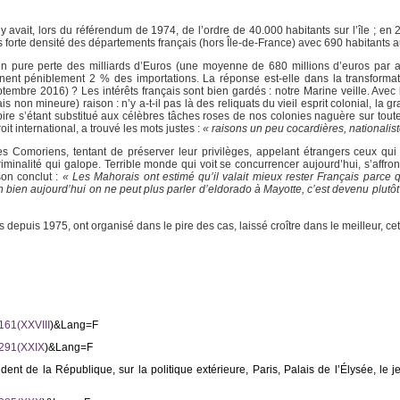
 y avait, lors du référendum de 1974, de l’ordre de 40.000 habitants sur l’île ; en 2
 forte densité des départements français (hors Île-de-France) avec 690 habitants a
en pure perte des milliards d’Euros (une moyenne de 680 millions d’euros par 
gnent péniblement 2 % des importations. La réponse est-elle dans la transforma
embre 2016) ? Les intérêts français sont bien gardés : notre Marine veille. Avec 
 non mineure) raison : n’y a-t-il pas là des reliquats du vieil esprit colonial, la 
ire s’étant substitué aux célèbres tâches roses de nos colonies naguère sur toute
t international, a trouvé les mots justes :
« raisons un peu cocardières, nationalist
res Comoriens, tentant de préserver leur privilèges, appelant étrangers ceux q
criminalité qui galope. Terrible monde qui voit se concurrencer aujourd’hui, s’affro
son conclut :
« Les Mahorais ont estimé qu’il valait mieux rester Français parce q
Eh bien aujourd’hui on ne peut plus parler d’eldorado à Mayotte, c’est devenu plutô
 depuis 1975, ont organisé dans le pire des cas, laissé croître dans le meilleur, ce
161(XXVIII
)&Lang=F
3291(XXIX
)&Lang=F
nt de la République, sur la politique extérieure, Paris, Palais de l’Élysée, le j