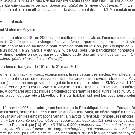
irn, évoque la mise en place d’une départementalisation dans les
« quatre ou cinq 
ue Mayotte conserve ou abandonne son statut de territoire d’outre-mer ? »
. En f
rne un bulletin non officiel réclamant… la départementalisation
[
7
]
. Manipulation qu
té territoriale.
ent Marine de Mayotte.
ité en département
[
8
]
, en 2009, dans l’indifférence générale de l’opinion métropolit
ans du Oui s’exprimant à visage découvert. Avec l’argument majeur que l’on devin
oliticiens venus de métropole pour tenter de soutenir le Non, par exemple deux
ucun doute : le 29 mars, il y eut 95,2 % de Oui, pour une participation honorabl
zy, digne héritier en ce domaine de Chirac et de Giscard, s’enthousiasma :
« C’
usieurs générations qui se réalise »
[
9
]
.
épartement français – le 101 è – le 31 mars 2011.
des liens familiaux, amicaux, économiques, tissés depuis des siècles. Par ailleurs, l
de métropole seront progressivement, dans les années qui suivront, étendues à Mayo
aux (… et de ne pas grever le budget de la métropole) : ainsi, le SMIC versé, 1.13
darité Active (RSA) est de 268 € à Mayotte, pour 8 à 900 selon les cas en métro
le. À comparer aux statistiques officielles concernant les trois autres îles : 70 US do
us le seuil de pauvreté à Mayotte, le PIB par habitant est neuf fois supérieur à celui
e 18 janvier 1995, un autre grand homme de la République française, Edouard Ba
iennes, pour se rendre sur une île qui était leur. Ainsi, un décret signé à Paris v
ui devait arriver : les embarcations venant à Mayotte furent plus nombreuses encore. 
ne :
« Les soixante-dix kilomètres qui séparent les deux îles
[
12
]
sont devenus l’un
u Monde Diplomatique
[
13
]
.
Entre 3.000 et 6.000 personnes auraient, selon les asso
ssa) de six à neuf mètres de long, surchargées, qui empruntent des voies d
tte ne sont pas tirés d’affaire. Les reconduites sur les îles de départ sont sys