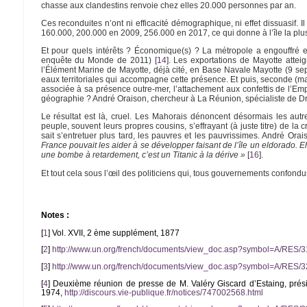
chasse aux clandestins renvoie chez elles 20.000 personnes par an.
Ces reconduites n’ont ni efficacité démographique, ni effet dissuasif. Il
160.000, 200.000 en 2009, 256.000 en 2017, ce qui donne à l’île la plus
Et pour quels intérêts ? Économique(s) ? La métropole a engouffré 
enquête du Monde de 2011)
[
14
]
. Les exportations de Mayotte attei
l’Élément Marine de Mayotte, déjà cité, en Base Navale Mayotte (9 sept
eaux territoriales qui accompagne cette présence. Et puis, seconde (mais
associée à sa présence outre-mer, l’attachement aux confettis de l’Emp
géographie ? André Oraison, chercheur à La Réunion, spécialiste de Droi
Le résultat est là, cruel. Les Mahorais dénoncent désormais les aut
peuple, souvent leurs propres cousins, s’effrayant (à juste titre) de la 
sait s’entretuer plus tard, les pauvres et les pauvrissimes. André Orai
France pouvait les aider à se développer faisant de l’île un eldorado. 
une bombe à retardement, c’est un Titanic à la dérive »
[
16
]
.
Et tout cela sous l’œil des politiciens qui, tous gouvernements confondus
Notes :
[
1
]
Vol. XVII, 2 ème supplément, 1877
[
2
]
http://www.un.org/french/documents/view_doc.asp?symbol=A/RES/3
[
3
]
http://www.un.org/french/documents/view_doc.asp?symbol=A/RES/
[
4
]
Deuxième réunion de presse de M. Valéry Giscard d’Estaing, préside
1974,
http://discours.vie-publique.fr/notices/747002568.html