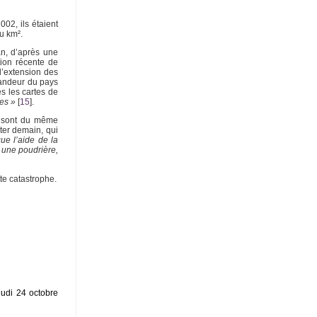
002, ils étaient
u km².
an, d’après une
tion récente de
l’extension des
grandeur du pays
s les cartes de
es »
[
15
]
.
ui sont du même
nter demain, qui
ue l’aide de la
t une poudrière,
tte catastrophe.
eudi 24 octobre