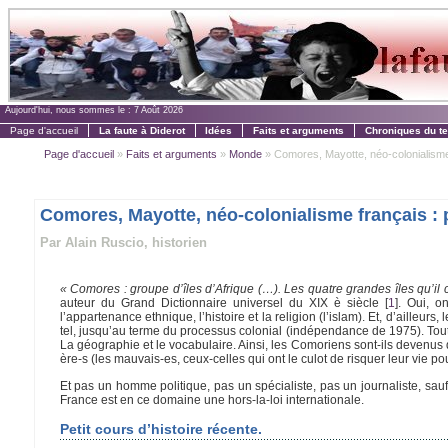
Aujourd'hui, nous sommes le :
7 Août 2026
Page d'accueil
La faute à Diderot
Idées
Faits et arguments
Chroniques du t
Page d'accueil
»
Faits et arguments
»
Monde
» Comores, Mayotte, néo-colonialisme f
Comores, Mayotte, néo-colonialisme français : p
Par Alain Ruscio, historien
« Comores : groupe d’îles d’Afrique (…). Les quatre grandes îles qu’
auteur du Grand Dictionnaire universel du XIX è siècle
[
1
]
. Oui, o
l’appartenance ethnique, l’histoire et la religion (l’islam). Et, d’ailleu
tel, jusqu’au terme du processus colonial (indépendance de 1975). To
La géographie et le vocabulaire. Ainsi, les Comoriens sont-ils devenus 
ère-s (les mauvais-es, ceux-celles qui ont le culot de risquer leur vie po
Et pas un homme politique, pas un spécialiste, pas un journaliste, sauf
France est en ce domaine une hors-la-loi internationale.
Petit cours d’histoire récente.