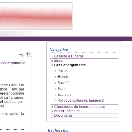
Navigation
»
La faute à Diderot
»
Idées
ion imprimable
»
Faits et arguments
»
Politique
»
Monde
»
Société
 Pierre Larousse
»
Ecole
tons : uni par
sidérèrent comme
»
Ecologie
d ça l’arrange.
»
Politique culturelle, langue(s)
et les étranger-
es).
»
Chroniques du temps qui passe
»
Arts et littérature
ette vérité : la
»
Documents
Rechercher