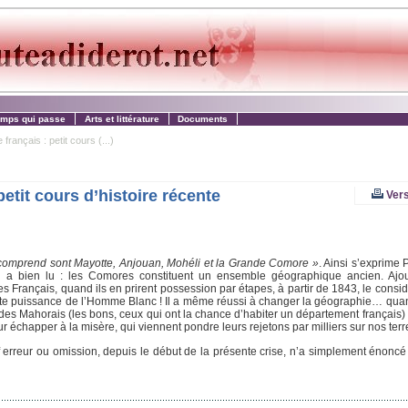
emps qui passe
Arts et littérature
Documents
rançais : petit cours (...)
etit cours d’histoire récente
Vers
il comprend sont Mayotte, Anjouan, Mohéli et la Grande Comore »
. Ainsi s’exprime
n a bien lu : les Comores constituent un ensemble géographique ancien. Ajou
rs, les Français, quand ils en prirent possession par étapes, à partir de 1843, le con
ute puissance de l’Homme Blanc ! Il a même réussi à changer la géographie… quan
des Mahorais (les bons, ceux qui ont la chance d’habiter un département français) 
ur échapper à la misère, qui viennent pondre leurs rejetons par milliers sur nos terr
 erreur ou omission, depuis le début de la présente crise, n’a simplement énoncé c