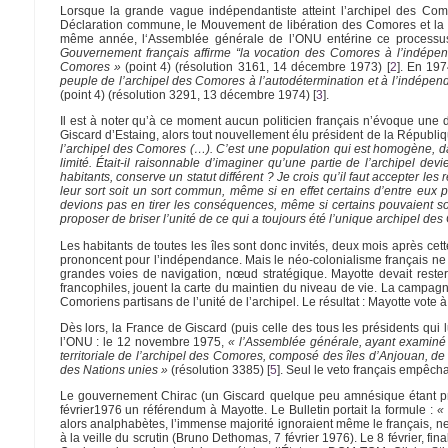
Lorsque la grande vague indépendantiste atteint l’archipel des Como
Déclaration commune, le Mouvement de libération des Comores et la Fra
même année, l‘Assemblée générale de l’ONU entérine ce processu
Gouvernement français affirme “la vocation des Comores à l’indépe
Comores »
(point 4) (résolution 3161, 14 décembre 1973)
[
2
]
. En 197
peuple de l’archipel des Comores à l’autodétermination et à l’indépen
(point 4) (résolution 3291, 13 décembre 1974)
[
3
]
.
Il est à noter qu’à ce moment aucun politicien français n’évoque une di
Giscard d’Estaing, alors tout nouvellement élu président de la Républi
l’archipel des Comores (…). C’est une population qui est homogène, d
limité. Était-il raisonnable d’imaginer qu’une partie de l’archipel d
habitants, conserve un statut différent ? Je crois qu’il faut accepter le
leur sort soit un sort commun, même si en effet certains d’entre eux
devions pas en tirer les conséquences, même si certains pouvaient sou
proposer de briser l’unité de ce qui a toujours été l’unique archipel de
Les habitants de toutes les îles sont donc invités, deux mois après cet
prononcent pour l’indépendance. Mais le néo-colonialisme français ne 
grandes voies de navigation, nœud stratégique. Mayotte devait rester f
francophiles, jouent la carte du maintien du niveau de vie. La campag
Comoriens partisans de l’unité de l’archipel. Le résultat : Mayotte vote 
Dès lors, la France de Giscard (puis celle des tous les présidents qui l
l’ONU : le 12 novembre 1975,
« l’Assemblée générale, ayant examiné l
territoriale de l’archipel des Comores, composé des îles d’Anjouan, 
des Nations unies »
(résolution 3385)
[
5
]
. Seul le veto français empêcha
Le gouvernement Chirac (un Giscard quelque peu amnésique étant prési
février1976 un référendum à Mayotte. Le Bulletin portait la formule :
«
alors analphabètes, l’immense majorité ignoraient même le français, ne
à la veille du scrutin (Bruno Dethomas, 7 février 1976). Le 8 février, 