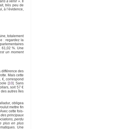
ans à venir »
. Il
ait, très peu de
i, à l’évidence,
aine, totalement
e : regardez la
 parlementaires
e, 61,02 %. Une
est un moment
a différence des
tte. Mais cette
1 €, correspond
pole
[
10
]
. Sans
llars, soit 57 €
 des autres îles
lladur, obligea
oulut mettre fin
Avec cette fois-
 des principaux
ciations, perdu
e plus en plus
tématiques. Une