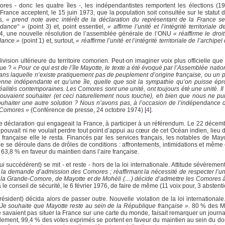
res - donc les quatre îles -, les indépendantistes remportent les élections (
nce acceptent, le 15 juin 1973, que la population soit consultée sur le statut de
s,
« prend note avec intérêt de la déclaration du représentant de la France se
ndance“ »
(point 3) et, point essentiel,
« affirme l’unité et l’intégrité territoriale 
4, une nouvelle résolution de l’assemblée générale de l’ONU
« réaffirme le droi
dance »
(point 1) et, surtout,
« réaffirme l’unité et l’intégrité territoriale de l’archi
vision ultérieure du territoire comorien. Peut-on imaginer voix plus officielle que
que ?
« Pour ce qui est de l’île Mayotte, le texte a été évoqué par l’Assemblée nationa
ans laquelle n’existe pratiquement pas de peuplement d’origine française, ou un 
evienne indépendante et qu’une île, quelle que soit la sympathie qu’on puisse ép
s réalités contemporaines. Les Comores sont une unité, ont toujours été une unité. Il
 pouvaient souhaiter (et ceci naturellement nous touche), eh bien que nous ne pu
haiter une autre solution ? Nous n’avons pas, à l’occasion de l’indépendance d’u
s Comores »
(Conférence de presse, 24 octobre 1974)
[
4
]
.
te déclaration qui engageait la France, à participer à un référendum. Le 22 décemb
pouvait ni ne voulait perdre tout point d’appui au cœur de cet Océan indien, lieu
rançaise elle le resta. Financés par les services français, les notables de Mayot
ne se déroule dans de drôles de conditions : affrontements, intimidations et même
à 63,8 % en faveur du maintien dans l’aire française.
ui succédèrent) se mit - et reste - hors de la loi internationale. Attitude sévèrem
a demande d’admission des Comores ; réaffirmant la nécessité de respecter l’unité
de la Grande-Comore, de Mayotte et de Mohéli (…) décide d’admettre les Comores à
 le conseil de sécurité, le 6 février 1976, de faire de même (11 voix pour, 3 abstent
dent) décida alors de passer outre. Nouvelle violation de la loi internationale.
 Je souhaite que Mayotte reste au sein de la République française »
. 80 % des M
 savaient pas situer la France sur une carte du monde, faisait remarquer un journ
finalement, 99,4 % des votes exprimés se portent en faveur du maintien au sein du d