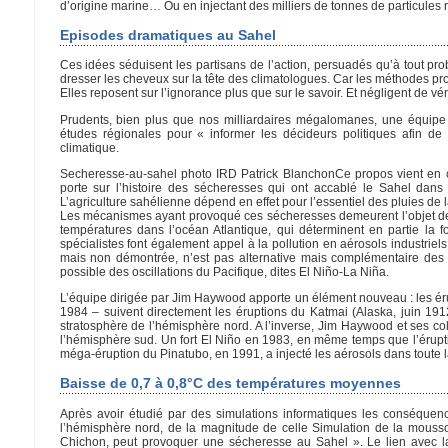
d’origine marine… Ou en injectant des milliers de tonnes de particules r
Episodes dramatiques au Sahel
Ces idées séduisent les partisans de l’action, persuadés qu’à tout pr
dresser les cheveux sur la tête des climatologues. Car les méthodes pro
Elles reposent sur l’ignorance plus que sur le savoir. Et négligent de vér
Prudents, bien plus que nos milliardaires mégalomanes, une équipe
études régionales pour « informer les décideurs politiques afin d
climatique.
Secheresse-au-sahel photo IRD Patrick BlanchonCe propos vient en concl
porte sur l’histoire des sécheresses qui ont accablé le Sahel dan
L’agriculture sahélienne dépend en effet pour l’essentiel des pluies de 
Les mécanismes ayant provoqué ces sécheresses demeurent l’objet de re
températures dans l’océan Atlantique, qui déterminent en partie la 
spécialistes font également appel à la pollution en aérosols industrie
mais non démontrée, n’est pas alternative mais complémentaire des osc
possible des oscillations du Pacifique, dites El Niño-La Niña.
L’équipe dirigée par Jim Haywood apporte un élément nouveau : les éru
1984 – suivent directement les éruptions du Katmai (Alaska, juin 191
stratosphère de l’hémisphère nord. A l’inverse, Jim Haywood et ses c
l’hémisphère sud. Un fort El Niño en 1983, en même temps que l’éruptio
méga-éruption du Pinatubo, en 1991, a injecté les aérosols dans toute l
Baisse de 0,7 à 0,8°C des températures moyennes
Après avoir étudié par des simulations informatiques les conséquen
l’hémisphère nord, de la magnitude de celle Simulation de la mousso
Chichon, peut provoquer une sécheresse au Sahel ». Le lien avec la 