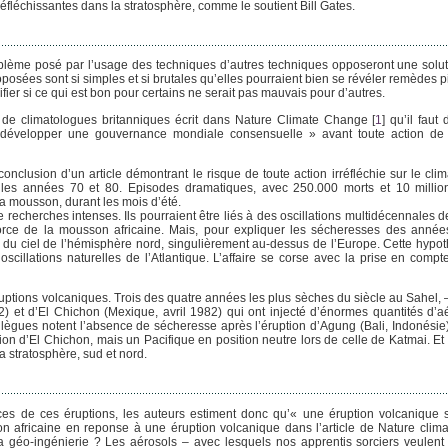
éfléchissantes dans la stratosphère, comme le soutient Bill Gates.
oblème posé par l’usage des techniques d’autres techniques opposeront une solutio
posées sont si simples et si brutales qu’elles pourraient bien se révéler remèdes p
ifier si ce qui est bon pour certains ne serait pas mauvais pour d’autres.
 de climatologues britanniques écrit dans Nature Climate Change
[
1
]
qu’il faut
e développer une gouvernance mondiale consensuelle » avant toute action de 
usion d’un article démontrant le risque de toute action irréfléchie sur le climat
s les années 70 et 80. Episodes dramatiques, avec 250.000 morts et 10 million
la mousson, durant les mois d’été.
cherches intenses. Ils pourraient être liés à des oscillations multidécennales d
force de la mousson africaine. Mais, pour expliquer les sécheresses des année
ls du ciel de l’hémisphère nord, singulièrement au-dessus de l’Europe. Cette hypot
illations naturelles de l’Atlantique. L’affaire se corse avec la prise en compte
ptions volcaniques. Trois des quatre années les plus sèches du siècle au Sahel, 
2) et d’El Chichon (Mexique, avril 1982) qui ont injecté d’énormes quantités d’a
ollègues notent l’absence de sécheresse après l’éruption d’Agung (Bali, Indonési
n d’El Chichon, mais un Pacifique en position neutre lors de celle de Katmai. Et 
a stratosphère, sud et nord.
ces de ces éruptions, les auteurs estiment donc qu’« une éruption volcanique
n africaine en reponse à une éruption volcanique dans l’article de Nature clim
géo-ingénierie ? Les aérosols – avec lesquels nos apprentis sorciers veulent 