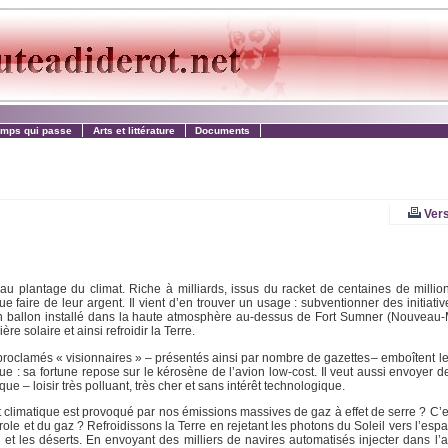
emps qui passe
Arts et littérature
Documents
Vers
au plantage du climat. Riche à milliards, issus du racket de centaines de millions
ue faire de leur argent. Il vient d’en trouver un usage : subventionner des initiati
un ballon installé dans la haute atmosphère au-dessus de Fort Sumner (Nouveau-
re solaire et ainsi refroidir la Terre.
oproclamés « visionnaires » – présentés ainsi par nombre de gazettes – emboîtent l
ue : sa fortune repose sur le kérosène de l’avion low-cost. Il veut aussi envoyer de
ue – loisir très polluant, très cher et sans intérêt technologique.
 climatique est provoqué par nos émissions massives de gaz à effet de serre ? C’
ole et du gaz ? Refroidissons la Terre en rejetant les photons du Soleil vers l’es
et les déserts. En envoyant des milliers de navires automatisés injecter dans l’a