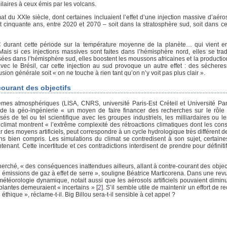
ilaires à ceux émis par les volcans.
du XXIe siècle, dont certaines incluaient l’effet d’une injection massive d’aéroso
 cinquante ans, entre 2020 et 2070 – soit dans la stratosphère sud, soit dans ce
8°C durant cette période sur la température moyenne de la planète… qui vient 
is si ces injections massives sont faites dans l’hémisphère nord, elles se tra
ées dans l’hémisphère sud, elles boostent les moussons africaines et la production
avec le Brésil, car cette injection au sud provoque un autre effet : des sécher
on générale soit « on ne touche à rien tant qu’on n’y voit pas plus clair ».
courant des objectifs
èmes atmosphériques (LISA, CNRS, université Paris-Est Créteil et Université Pari
 de la géo-ingénierie « un moyen de faire financer des recherches sur le rôle
s de tel ou tel scientifique avec les groupes industriels, les milliardaires ou l
u climat montrent « l’extrême complexité des rétroactions climatiques dont les co
s moyens artificiels, peut correspondre à un cycle hydrologique très différent de 
 bien compris. Les simulations du climat se contredisent à son sujet, certain
nant. Cette incertitude et ces contradictions interdisent de prendre pour définitif
recherché, « des conséquences inattendues ailleurs, allant à contre-courant des objec
les émissions de gaz à effet de serre », souligne Béatrice Marticorena. Dans une rev
météorologie dynamique, notait aussi que les aérosols artificiels pouvaient dimin
 plantes demeuraient « incertains »
[
2
]
. S’il semble utile de maintenir un effort de r
hique », réclame-t-il. Big Billou sera-t-il sensible à cet appel ?