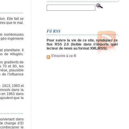
n. Elle fait se
ires que le mal.
Fil RSS
 de nombreuses
géo-ingénierie
Pour suivre la vie de ce site, syndiquez ce
flux RSS 2.0 (lisible dans n'importe quel
lecteur de news au format XML/RSS).
 planétaire. Il
s de réfugiés.
S'inscrire à ce fil
es gradients de
s 70 et 80, les
hèse, plausible
 de l’influence
– 1913, 1983 et
érosols dans la
e) en 1963 dans
ajoutent que la
 survenant dans
ate change d’El
contrecarrer le