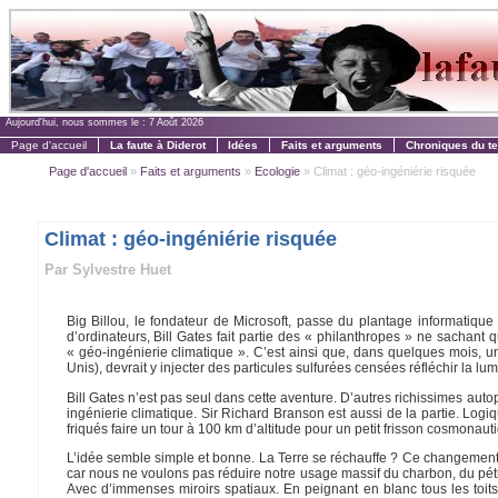
Aujourd'hui, nous sommes le :
7 Août 2026
Page d'accueil
La faute à Diderot
Idées
Faits et arguments
Chroniques du t
Page d'accueil
»
Faits et arguments
»
Ecologie
» Climat : géo-ingéniérie risquée
Climat : géo-ingéniérie risquée
Par Sylvestre Huet
Big Billou, le fondateur de Microsoft, passe du plantage informatique 
d’ordinateurs, Bill Gates fait partie des « philanthropes » ne sachant q
« géo-ingénierie climatique ». C’est ainsi que, dans quelques mois, 
Unis), devrait y injecter des particules sulfurées censées réfléchir la lumiè
Bill Gates n’est pas seul dans cette aventure. D’autres richissimes aut
ingénierie climatique. Sir Richard Branson est aussi de la partie. Logiq
friqués faire un tour à 100 km d’altitude pour un petit frisson cosmonautiq
L’idée semble simple et bonne. La Terre se réchauffe ? Ce changement
car nous ne voulons pas réduire notre usage massif du charbon, du pétr
Avec d’immenses miroirs spatiaux. En peignant en blanc tous les toits 