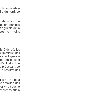
ls artificiels –
lle du nord. Le
en déduction du
duisent par des
 agricole de la
esses non moins
s-Diderot), les
 climatique des
es idéologues à
nséquences sont
l’actuel ». Elle
es prévoyant de
 le résultat des
tifs. Ce ne peut
ue détaillée des
uer « la couche
echerches sur la