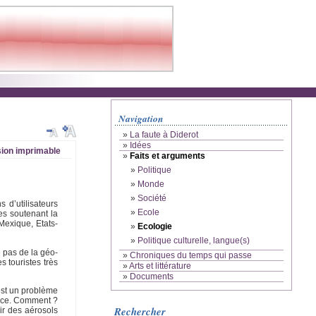
Navigation
»
La faute à Diderot
»
Idées
ion imprimable
»
Faits et arguments
»
Politique
»
Monde
»
Société
 d’utilisateurs
»
Ecole
ves soutenant la
Mexique, Etats-
»
Ecologie
»
Politique culturelle, langue(s)
e pas de la géo-
»
Chroniques du temps qui passe
s touristes très
»
Arts et littérature
»
Documents
est un problème
pace. Comment ?
Rechercher
ir des aérosols