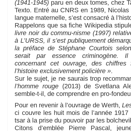
(1941-1945)
paru en deux tomes, chez Tai
Texto. Entré au CNRS en 1989, Nicolas W
langue maternelle, s’est consacré à l’hist
Rappelons que sa fiche Wikipedia stipule
livre noir du commu-nisme (1997) relativ
à L’URSS, il s’est publiquement démarq
la préface de Stéphane Courtois selo
serait par essence criminogène. I
concernant cet ouvrage, des chiffres
l’histoire exclusivement policière »
.
Sur le sujet, je ne saurais trop recomma
l’homme rouge
(2013) de Svetlana Ale
semble-t-il, de comprendre en pro-fondeu
Pour en revenir à l’ouvrage de Werth,
Les
ci couvre les huit mois de l’année 1917 
tsar à la prise du pouvoir par les bolchevi
Citons d’emblée Pierre Pascal, jeune