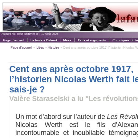
Aujourd'hui, nous sommes le :
10 Août 2026
Page d'accueil
La faute à Diderot
Idées
Faits et arguments
Chroniques du t
Page d'accueil
»
Idées
»
Histoire
» Cent ans après octobre 1917, l’historien Nicolas We
Cent ans après octobre 1917,
l’historien Nicolas Werth fait
sais-je ?
Valère Staraselski a lu "Les révolutio
Un mot d’abord sur l’auteur de
Les Révolu
Nicolas Werth est le fils d’Alexa
incontournable et inoubliable témoign