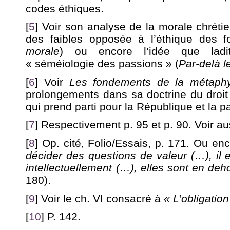
codes éthiques.
[
5
]
Voir son analyse de la morale chrétie
des faibles opposée à l’éthique des fo
morale
) ou encore l’idée que ladi
« séméiologie des passions » (
Par-delà l
[
6
]
Voir
Les fondements de la métaph
prolongements dans sa doctrine du droit 
qui prend parti pour la République et la pa
[
7
]
Respectivement p. 95 et p. 90. Voir au
[
8
]
Op. cité, Folio/Essais, p. 171. Ou en
décider des questions de valeur (…), il 
intellectuellement (…), elles sont en deh
180).
[
9
]
Voir le ch. VI consacré à
« L’obligatio
[
10
]
P. 142.