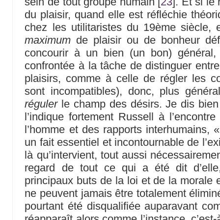
sein de tout groupe humain
[
23
]
. Et si le
du plaisir, quand elle est réfléchie théo
chez les utilitaristes du 19ème siècle,
maximum
de plaisir ou de bonheur défi
concourir à un bien (un bon) général, i
confrontée à la tâche de distinguer entr
plaisirs, comme à celle de régler les co
sont incompatibles), donc, plus généra
réguler
le champ des désirs. Je dis bien
l’indique fortement Russell à l’encontre
l’homme et des rapports interhumains, « 
un fait essentiel et incontournable de l’e
là qu’intervient, tout aussi nécessairem
regard de tout ce qui a été dit d’ell
principaux buts de la loi et de la morale e
ne peuvent jamais être totalement élimin
pourtant été disqualifiée auparavant com
réapparaît alors comme l’instance, c’est-