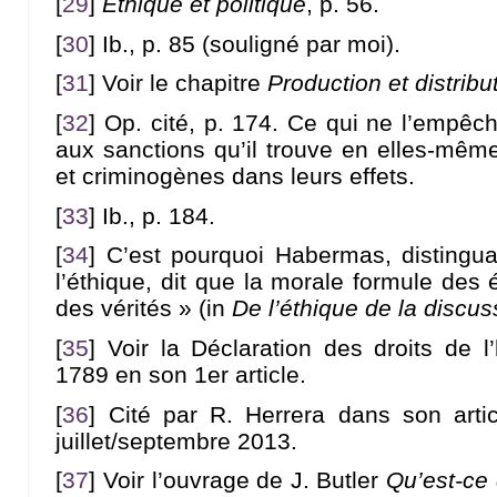
[
29
]
Ethique et politique
, p. 56.
[
30
]
Ib., p. 85 (souligné par moi).
[
31
]
Voir le chapitre
Production et distribu
[
32
]
Op. cité, p. 174. Ce qui ne l’empêc
aux sanctions qu’il trouve en elles-même
et criminogènes dans leurs effets.
[
33
]
Ib., p. 184.
[
34
]
C’est pourquoi Habermas, distingua
l’éthique, dit que la morale formule de
des vérités » (in
De l’éthique de la discus
[
35
]
Voir la Déclaration des droits de
1789 en son 1er article.
[
36
]
Cité par R. Herrera dans son art
juillet/septembre 2013.
[
37
]
Voir l’ouvrage de J. Butler
Qu’est-ce