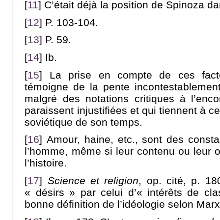
[
11
]
C’était déjà la position de Spinoza d
[
12
]
P. 103-104.
[
13
]
P. 59.
[
14
]
Ib.
[
15
]
La prise en compte de ces fact
témoigne de la pente incontestablement
malgré des notations critiques à l’en
paraissent injustifiées et qui tiennent à c
soviétique de son temps.
[
16
]
Amour, haine, etc., sont des const
l’homme, même si leur contenu ou leur ob
l’histoire.
[
17
]
Science et religion
, op. cité, p. 1
« désirs » par celui d’« intérêts de c
bonne définition de l’idéologie selon Marx