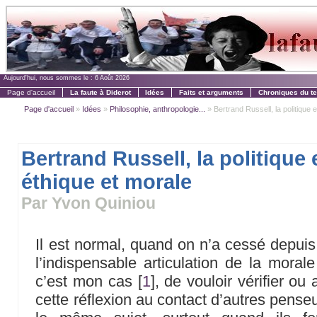
Aujourd'hui, nous sommes le :
6 Août 2026
Page d'accueil
La faute à Diderot
Idées
Faits et arguments
Chroniques du t
Page d'accueil
»
Idées
»
Philosophie, anthropologie...
» Bertrand Russell, la politique en
Bertrand Russell, la politique 
éthique et morale
Par Yvon Quiniou
Il est normal, quand on n’a cessé depuis
l’indispensable articulation de la moral
c’est mon cas
[
1
]
, de vouloir vérifier ou
cette réflexion au contact d’autres pense