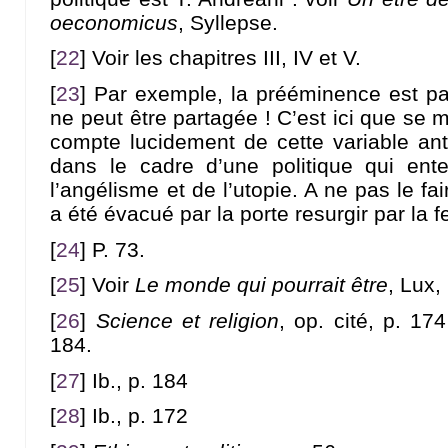
oeconomicus
, Syllepse.
[
22
]
Voir les chapitres III, IV et V.
[
23
]
Par exemple, la prééminence est pa
ne peut être partagée ! C’est ici que se 
compte lucidement de cette variable an
dans le cadre d’une politique qui ent
l’angélisme et de l’utopie. A ne pas le fai
a été évacué par la porte resurgir par la f
[
24
]
P. 73.
[
25
]
Voir
Le monde qui pourrait être
, Lux,
[
26
]
Science et religion
, op. cité, p. 17
184.
[
27
]
Ib., p. 184
[
28
]
Ib., p. 172