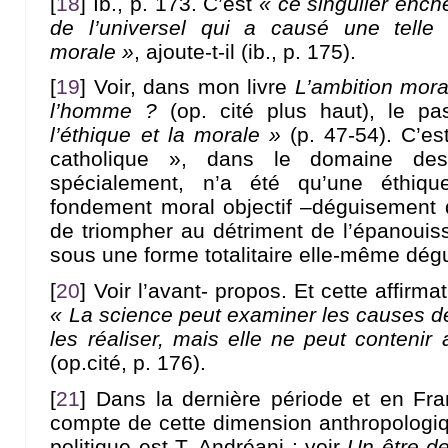
[
18
]
Ib., p. 173. C’est
« ce singulier ench
de l’universel qui a causé une telle
morale »
, ajoute-t-il (ib., p. 175).
[
19
]
Voir, dans mon livre
L’ambition mora
l’homme ?
(op. cité plus haut), le p
l’éthique et la morale »
(p. 47-54). C’es
catholique », dans le domaine des
spécialement, n’a été qu’une éthiq
fondement moral objectif –déguisement 
de triompher au détriment de l’épanoui
sous une forme totalitaire elle-même dég
[
20
]
Voir l’avant- propos. Et cette affirm
« La science peut examiner les causes de
les réaliser, mais elle ne peut conteni
(op.cité, p. 176).
[
21
]
Dans la dernière période et en Fran
compte de cette dimension anthropologiq
politique est T. Andréani : voir
Un être de