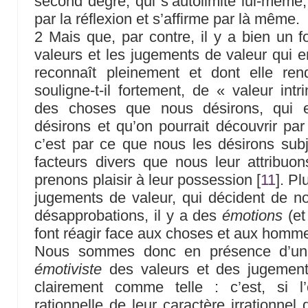
second degré, qui s’autolimite lui-même
par la réflexion et s’affirme par là même.
2 Mais que, par contre, il y a bien un f
valeurs et les jugements de valeur qui em
reconnaît pleinement et dont elle re
souligne-t-il fortement, de « valeur int
des choses que nous désirons, qui e
désirons et qu’on pourrait découvrir par
c’est par ce que nous les désirons sub
facteurs divers que nous leur attribuo
prenons plaisir à leur possession
[
11
]
. Pl
jugements de valeur, qui décident de n
désapprobations, il y a des
émotions
(et
font réagir face aux choses et aux homm
Nous sommes donc en présence d’un
émotiviste
des valeurs et des jugement
clairement comme telle : c’est, si l
rationnelle de leur caractère irrationnel 