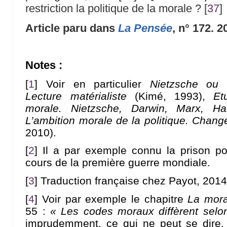
restriction la politique de la morale ?
[
37
]
Article paru dans
La Pensée
, n° 172. 2
Notes :
[
1
]
Voir en particulier
Nietzsche ou l
Lecture matérialiste
(Kimé, 1993),
Et
morale. Nietzsche, Darwin, Marx, H
L’ambition morale de la politique. Chan
2010).
[
2
]
Il a par exemple connu la prison p
cours de la première guerre mondiale.
[
3
]
Traduction française chez Payot, 2014
[
4
]
Voir par exemple le chapitre
La mora
55 :
« Les codes moraux diffèrent selon
imprudemment, ce qui ne peut se dire, 