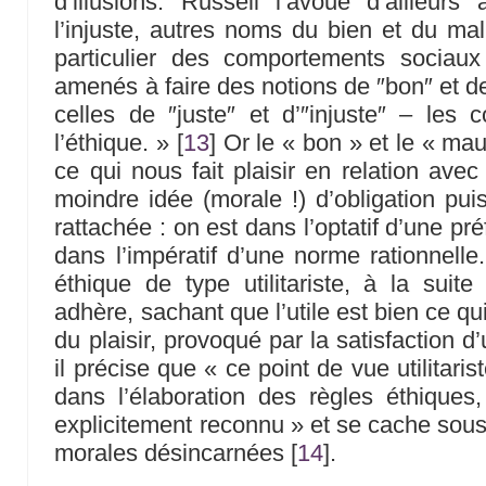
d’illusions. Russell l’avoue d’ailleur
l’injuste, autres noms du bien et du m
particulier des comportements socia
amenés à faire des notions de ″bon″ et d
celles de ″juste″ et d’″injuste″ – les
l’éthique. »
[
13
]
Or le « bon » et le « mauv
ce qui nous fait plaisir en relation ave
moindre idée (morale !) d’obligation pui
rattachée : on est dans l’optatif d’une pré
dans l’impératif d’une norme rationnelle
éthique de type utilitariste, à la suite
adhère, sachant que l’utile est bien ce q
du plaisir, provoqué par la satisfaction d
il précise que « ce point de vue utilitar
dans l’élaboration des règles éthiques
explicitement reconnu » et se cache sous
morales désincarnées
[
14
]
.