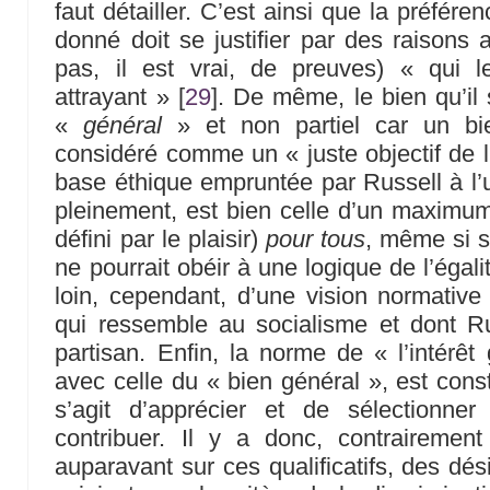
faut détailler. C’est ainsi que la préfér
donné doit se justifier par des raisons a
pas, il est vrai, de preuves) « qui l
attrayant »
[
29
]
. De même, le bien qu’il s
«
général
» et non partiel car un bie
considéré comme un « juste objectif de l
base éthique empruntée par Russell à l’ut
pleinement, est bien celle d’un maximum
défini par le plaisir)
pour tous
, même si s
ne pourrait obéir à une logique de l’égalit
loin, cependant, d’une vision normative 
qui ressemble au socialisme et dont Ru
partisan. Enfin, la norme de « l’intérê
avec celle du « bien général », est con
s’agit d’apprécier et de sélectionn
contribuer. Il y a donc, contrairement
auparavant sur ces qualificatifs, des dés