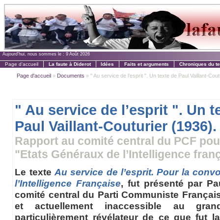
Aujourd'hui, nous sommes le :
9 Août 2026
Page d'accueil
La faute à Diderot
Idées
Faits et arguments
Chroniques du t
Page d'accueil
»
Documents
» " Au service de l’esprit ". Un texte de Paul Vaillant-Cout
" Au service de l’esprit ". Un t
Paul Vaillant-Couturier (1936).
Rapport au comité central du PCF pou
"Etats Généraux de l’Intelligence fran
Le texte
Au service de l’esprit. Pour la con
l’Intelligence Française
, fut présenté par Pa
comité central du Parti Communiste Françai
et actuellement inaccessible au gran
particulièrement révélateur de ce que fut l