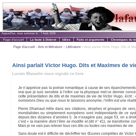
Aujourd'hui, nous sommes le :
7 Août 2026
Page d'accueil
La faute à Diderot
Idées
Faits et arguments
Chroniques du t
Page d'accueil
»
Arts et littérature
»
Littérature
» Ainsi parlait Victor Hugo. Dits et Ma
Ainsi parlait Victor Hugo. Dits et Maximes de vi
Lucien Wasselin nous signale ce livre
Je n’apprécie pas la poésie romantique à cause de ses épanchements e
vrai que je suis sensible à l’infini car la physique met ce dernier conc
cette présentation de dits et de maximes de vie de Victor Hugo, écrit :
nommions Dieu ou que nous le laissions anonyme, l’infini est une réalit
Pierre Dhainaut mêle dans ses citations, strophes et groupes de vers,
mondialistes ou simplement européens sont indépendants de ce syst
depuis des dizaines d’années !). Je n’exagère pas, page 53, on a droit à
c’est
« la manière dont l’être se modifie et (dit n° 41), se transforme
Mais je ne vais pas relever tous ces dits ou toutes ces maximes de vie.
Sans doute est-il difficile de déchiffrer les Œuvres complètes de Victor