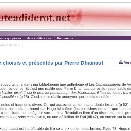
emps qui passe
Arts et littérature
Documents
ximes de vie (...)
e choisis et présentés par Pierre Dhainaut
Vers
t pourtant j’ai dans ma bibliothèque une anthologie et
Les Contemplations
de Vic
ept en évidence. Et c’est une réalité que Pierre Dhainaut, qui est le responsable d
« L’infini, disait-il, est le premier personnage des Misérables, il l’est de toute l’œu
é sensible »
(p 18). C’est à cette réalité anonyme que je suis sensible.
 notes et fragments divers. Ce qui accroche, ce sont sans doute les vers (p 52) :
ème économique honni par Hugo lui-même (les politiciens ne sont que des bout
 une tirade sur l’inégalité sociale et la Révolution tirée d’un discours jamais pro
 constamment, sans secousse »
, ou une définition de l’art (dit 47), ou encore sur la 
 Hugo, aussi est-il préférable de lire ce choix de formules brèves. Page 73, Hugo s’