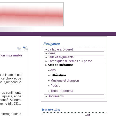
Navigation
»
La faute à Diderot
»
Idées
ion imprimable
»
Faits et arguments
»
Chroniques du temps qui passe
»
Arts et littérature
»
Arts
tor Hugo. Il est
»
Littérature
e ce choix et de
»
Musique et chanson
vre. Que nous le
»
Poésie
»
Théatre, cinéma
 les sentiments
iquiers, et ce
»
Documents
noncé. Ailleurs,
marche (dit 53)…
Rechercher
interroge sur le