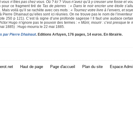
vous n’êtes pas chez vous. Où ? Ici ? Vous n’avez qu’à y creuser une fosse et vou
 pour ce fragment tiré de
Tas de pierres
:
« Dans le noir encrier une étoile s’al
. Mais voilà qu’il se rachète avec ces mots :
« Tournez votre livre à l’envers, et soye
e à Pierre Dhainaut qu’elles sont ici réunies. On ne trouve pas le nom de l’inventeu
note 250 p 121). C’est là signe d’une profonde sagesse ! Il faut une audace certai
Victor Hugo n’ignore pas le pouvoir des termes :
« Mûrir, mourir : c’est presque l
 mai 1885) : Hugo mourra le 22 mai 1885.
és par Pierre Dhainaut
. Editions Arfuyen, 176 pages, 14 euros. En librairie.
erot.net
Haut de page
Page d'accueil
Plan du site
Espace Admin