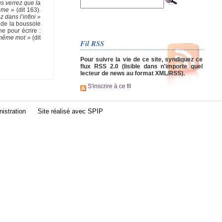
s verrez que la
lume »
(dit 163).
z dans l’infini »
r de la boussole
ne pour écrire :
e même mot »
(dit
Fil RSS
Pour suivre la vie de ce site, syndiquez ce
flux RSS 2.0 (lisible dans n'importe quel
lecteur de news au format XML/RSS).
S'inscrire à ce fil
istration
Site réalisé avec
SPIP