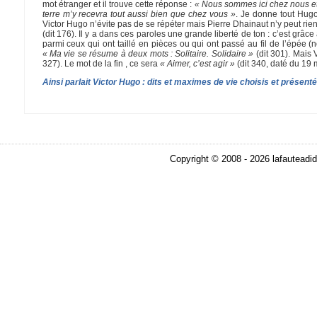
mot étranger et il trouve cette réponse :
« Nous sommes ici chez nous et 
terre m’y recevra tout aussi bien que chez vous »
. Je donne tout Hugo
Victor Hugo n’évite pas de se répéter mais Pierre Dhainaut n’y peut rien
(dit 176). Il y a dans ces paroles une grande liberté de ton : c’est grâc
parmi ceux qui ont taillé en pièces ou qui ont passé au fil de l’épée (
« Ma vie se résume à deux mots : Solitaire. Solidaire »
(dit 301). Mais 
327). Le mot de la fin , ce sera
« Aimer, c’est agir »
(dit 340, daté du 19
Ainsi parlait Victor Hugo : dits et maximes de vie choisis et présent
Copyright © 2008 - 2026 lafauteadid