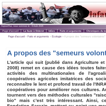
Aujourd'hui, nous sommes le :
6 Août 2026
Page d'accueil
La faute à Diderot
Idées
Faits et arguments
Chroniques du t
Page d'accueil
»
Faits et arguments
»
Ecologie
» A propos des "semeurs volontaires"
A propos des "semeurs volont
L’article qui suit (publié dans Agriculture
2008) remet en cause des idées toutes faites. 
activités des multinationales de l’agroa
coopératives agricoles imitatrices des sociét
reconnaître le lent et profond travail de l’IN
coopératives pour améliorer nos cultures. A
tournent vers des méthodes culturales "raison
bio" mais c’est très intéressant. Ainsi, c
Fondation Sarazin, mettant au point une mes