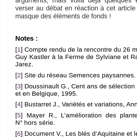
arguments, mais voilà déjà quelques 
verser au débat en réaction à cet article
masque des éléments de fonds !
Notes :
[
1
]
Compte rendu de la rencontre du 26 
Guy Kastler à la Ferme de Sylviane et Ra
Jarez.
[
2
]
Site du réseau Semences paysannes.
[
3
]
Doussinault G., Cent ans de sélection
et en Belgique, 1995.
[
4
]
Bustarret J., Variétés et variations, A
[
5
]
Mayer R., L’amélioration des plan
N° hors série.
[
6
]
Document V., Les blés d’Aquitaine et l