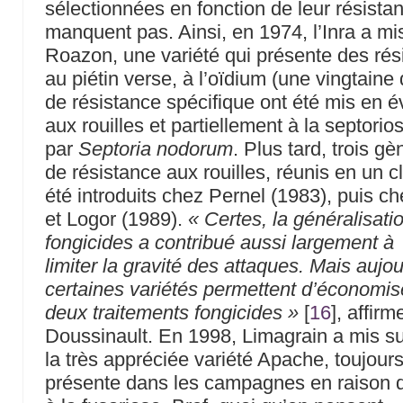
sélectionnées en fonction de leur résista
manquent pas. Ainsi, en 1974, l’Inra a mi
Roazon, une variété qui présente des rés
au piétin verse, à l’oïdium (une vingtain
de résistance spécifique ont été mis en é
aux rouilles et partiellement à la septori
par
Septoria nodorum
. Plus tard, trois g
de résistance aux rouilles, réunis en un cl
été introduits chez Pernel (1983), puis c
et Logor (1989).
« Certes, la généralisati
fongicides a contribué aussi largement à
limiter la gravité des attaques. Mais aujou
certaines variétés permettent d’économise
deux traitements fongicides »
[
16
]
, affir
Doussinault. En 1998, Limagrain a mis s
la très appréciée variété Apache, toujours
présente dans les campagnes en raison d