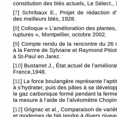
constitution des blés actuels, Le Sélect.,
[
7
]
Schribaux E., Projet de rédaction d’
des meilleurs blés, 1928.
[
8
]
Colloque « L’amélioration des plantes,
ruptures », Montpellier, octobre 2002.
[
9
]
Compte rendu de la rencontre du 26 
à la Ferme de Sylviane et Raymond Pitiot
à St-Paul en Jarez.
[
10
]
Bustarret J., État actuel de l’améliora
France,1948.
[
11
]
La force boulangère représente l’apti
à s’hydrater, puis des pâtes à se dévelop
le gaz carbonique formé pendant la ferm
la mesure à l’aide de l’alvéomètre Chopin
[
12
]
Grignac et al., Comparaison de vari
et modernes de blé tendre à divers niveau