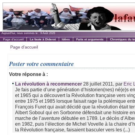
Aujourd'hui, nous sommes le :
9 Août 2026
Page d'accueil
La faute à Diderot
Idées
Faits et arguments
Chroniques du t
Page d'accueil
Poster votre commentaire
Votre réponse à :
28 juillet 2011, par
La révolution à recommencer
Eric 
Je fais partie d’une génération d’historien(nes) né(e)s e
et 1965 qui a découvert la Révolution française vers vin
entre 1975 et 1985 lorsque faisait rage la polémique ent
François Furet qui avait décidé que la révolution était te
Albert Soboul qui en Sorbonne défendait une histoire e
marche de l’aventure débutée en 1789. Le décès d’Albe
en 1982, puis l’élection de Michel Vovelle à la chaire d’h
la Révolution française, faisaient basculer vers les (...)