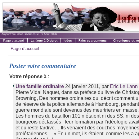
Aujourd'hui, nous sommes le :
9 Août 2026
Page d'accueil
La faute à Diderot
Idées
Faits et arguments
Chroniques du t
Page d'accueil
Poster votre commentaire
Votre réponse à :
24 janvier 2011, par
Une famille ordinaire
Eric Le Lann
Pierre Vidal Naquet, dans sa préface du livre de Christ
Browning, Des hommes ordinaires qui décrit comment un
de réserve de la police allemande à Hambourg, pendan
guerre mondiale sont devenus des meurtriers en masse, é
Les hommes du bataillon 101 n’étaient ni des SS, ni de
bourgeois déclassés ; leur formation par l’idéologie avait
et du reste tardive… Ils venaient des couches moyennes
prolétariennes… » En un mot, ils étaient, comme les a 