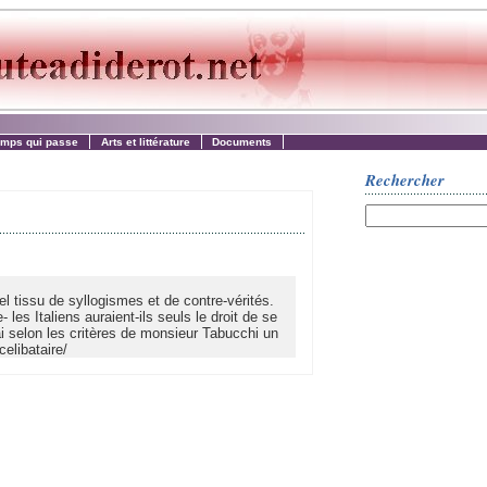
emps qui passe
Arts et littérature
Documents
Rechercher
tel tissu de syllogismes et de contre-vérités.
es Italiens auraient-ils seuls le droit de se
j’ai selon les critères de monsieur Tabucchi un
celibataire/