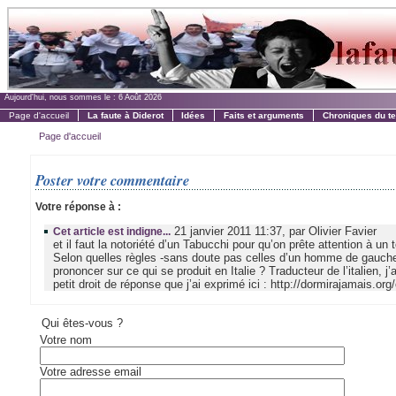
Aujourd'hui, nous sommes le :
6 Août 2026
Page d'accueil
La faute à Diderot
Idées
Faits et arguments
Chroniques du t
Page d'accueil
Poster votre commentaire
Votre réponse à :
21 janvier 2011 11:37, par Olivier Favier
Cet article est indigne...
et il faut la notoriété d’un Tabucchi pour qu’on prête attention à un 
Selon quelles règles -sans doute pas celles d’un homme de gauche- l
prononcer sur ce qui se produit en Italie ? Traducteur de l’italien, 
petit droit de réponse que j’ai exprimé ici : http://dormirajamais.org/
Qui êtes-vous ?
Votre nom
Votre adresse email