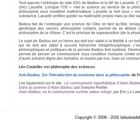
Tout oppose l’ontologie du vide (OV) de Badiou et la NP de Laruelle. C’
chez Laruelle. Lorsque l’OV
« met la science au service de la phil
philosophie sous condition mathématique, Laruelle la met sous
« in
substance, Laruelle préfère garder sa matérialité propre mais lui ôter sa
Badiou fait de l’ontologie une science de l’être en tant qu’être, lo
générique des savoirs, philosophie compris, permet de se défaire de
philosophie de la clôture. C’est le principe de superposition (de la phys
Le sujet de Badiou est un héros qui doit son statut à la fidélité à un
qui ne doit son statut à aucune hiérarchie intraphilosophique, c’e
philosophiques et politiques de la pensée Badiou font système. Devri
permet de penser un communisme sous condition humaine contre un c
d’autre solution digne des humains, et voulue par eux, mais un commun
Léo Coutellec est philosophe des sciences.
Anti-Badiou. Sur l’introduction du maoïsme dans la philosophie
, de 
Lire également sur le site :
Le communisme hypothétique d’Alain Badio
Dans la caverne d’Alain Badiou
, par Evelyne Pieiller
Alain Badiou, ou le communisme comme valeur refuge
,
par Eric Le Lan
Copyright © 2008 - 2026 lafauteadid