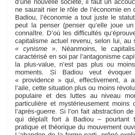
d’une nouvelle société, il faut un accouc
ne saurait nier le rôle de l’économie en 
Badiou, l’économie a tout juste le stat
peut la penser (penser qu’elle joue un
connaître. D’où les difficultés qu’éprouv
capitalisme actuel revenu, selon lui, au
« cynisme »
. Néanmoins, le capital
caractérisé en soi par l’antagonisme capita
la plus-value, n’est pas plus ou moin
moments. Si Badiou veut évoquer p
« providence » qui, effectivement, a 
l’aile, cette situation plus ou moins révolu
populaire et des luttes au niveau mo
particulière et mystérieusement moins 
l’après-guerre. Si l’on fait abstraction d
qui déplaît fort à Badiou – pourtant tê
pratique et théorique du mouvement ouvri
L’abandon de la forme-parti, prôné expli