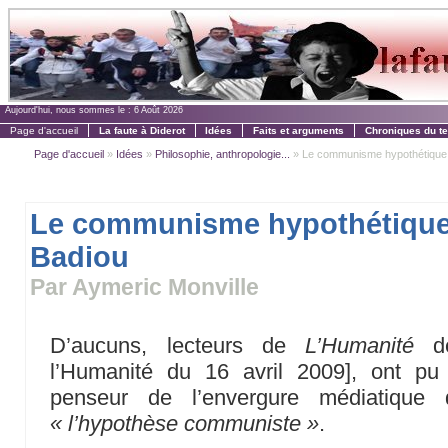
Aujourd'hui, nous sommes le :
6 Août 2026
Page d'accueil
La faute à Diderot
Idées
Faits et arguments
Chroniques du t
Page d'accueil
»
Idées
»
Philosophie, anthropologie...
» Le communisme hypothétique 
Le communisme hypothétique
Badiou
Par Aymeric Monville
D’aucuns, lecteurs de
L’Humanité
de
l’Humanité du 16 avril 2009], ont pu 
penseur de l’envergure médiatique d
« l’hypothèse communiste »
.