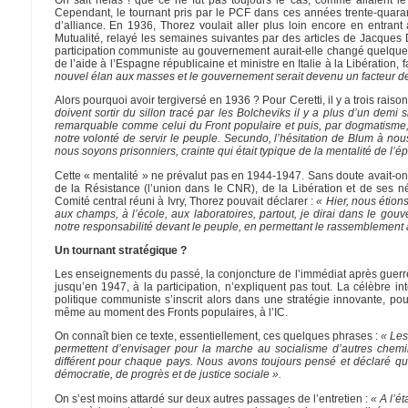
On sait hélas ! que ce ne fut pas toujours le cas, comme allaient 
Cependant, le tournant pris par le PCF dans ces années trente-quarante
d’alliance. En 1936, Thorez voulait aller plus loin encore en entran
Mutualité, relayé les semaines suivantes par des articles de Jacque
participation communiste au gouvernement aurait-elle changé quelque c
de l’aide à l’Espagne républicaine et ministre en Italie à la Libération,
nouvel élan aux masses et le gouvernement serait devenu un facteur de
Alors pourquoi avoir tergiversé en 1936 ? Pour Ceretti, il y a trois raison
doivent sortir du sillon tracé par les Bolcheviks il y a plus d’un d
remarquable comme celui du Front populaire et puis, par dogmatisme, o
notre volonté de servir le peuple. Secundo, l’hésitation de Blum à nou
nous soyons prisonniers, crainte qui était typique de la mentalité de l’
Cette « mentalité » ne prévalut pas en 1944-1947. Sans doute avait-on t
de la Résistance (l’union dans le CNR), de la Libération et de ses néc
Comité central réuni à Ivry, Thorez pouvait déclarer :
« Hier, nous étions
aux champs, à l’école, aux laboratoires, partout, je dirai dans le gou
notre responsabilité devant le peuple, en permettant le rassemblement
Un tournant stratégique ?
Les enseignements du passé, la conjoncture de l’immédiat après guerre,
jusqu’en 1947, à la participation, n’expliquent pas tout. La célèbr
politique communiste s’inscrit alors dans une stratégie innovante, pou
même au moment des Fronts populaires, à l’IC.
On connaît bien ce texte, essentiellement, ces quelques phrases :
« Les
permettent d’envisager pour la marche au socialisme d’autres chemi
différent pour chaque pays. Nous avons toujours pensé et déclaré que
démocratie, de progrès et de justice sociale ».
On s’est moins attardé sur deux autres passages de l’entretien :
« A l’é