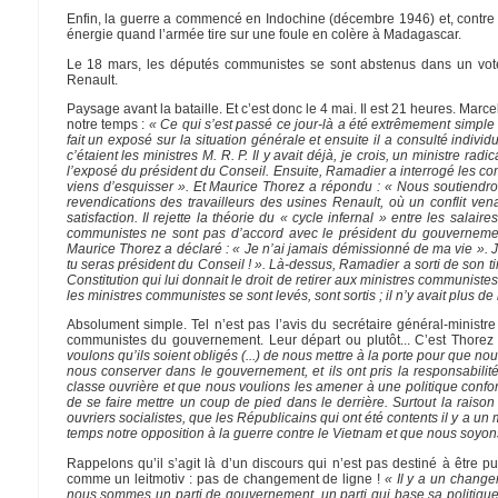
Enfin, la guerre a commencé en Indochine (décembre 1946) et, contre 
énergie quand l’armée tire sur une foule en colère à Madagascar.
Le 18 mars, les députés communistes se sont abstenus dans un vote 
Renault.
Paysage avant la bataille. Et c’est donc le 4 mai. Il est 21 heures. Ma
notre temps :
« Ce qui s’est passé ce jour-là a été extrêmement simpl
fait un exposé sur la situation générale et ensuite il a consulté indivi
c’étaient les ministres M. R. P. Il y avait déjà, je crois, un ministre ra
l’exposé du président du Conseil. Ensuite, Ramadier a interrogé les 
viens d’esquisser ». Et Maurice Thorez a répondu : « Nous soutiendro
revendications des travailleurs des usines Renault, où un conflit ven
satisfaction. Il rejette la théorie du « cycle infernal » entre les sal
communistes ne sont pas d’accord avec le président du gouvernement
Maurice Thorez a déclaré : « Je n’ai jamais démissionné de ma vie ». J’é
tu seras président du Conseil ! ». Là-dessus, Ramadier a sorti de son tiro
Constitution qui lui donnait le droit de retirer aux ministres communiste
les ministres communistes se sont levés, sont sortis ; il n’y avait plus
Absolument simple. Tel n’est pas l’avis du secrétaire général-ministre 
communistes du gouvernement. Leur départ ou plutôt... C’est Thorez 
voulons qu’ils soient obligés (...) de nous mettre à la porte pour que nou
nous conserver dans le gouvernement, et ils ont pris la responsabil
classe ouvrière et que nous voulions les amener à une politique conform
de se faire mettre un coup de pied dans le derrière. Surtout la raison e
ouvriers socialistes, que les Républicains qui ont été contents il y a un 
temps notre opposition à la guerre contre le Vietnam et que nous soyo
Rappelons qu’il s’agit là d’un discours qui n’est pas destiné à être p
comme un leitmotiv : pas de changement de ligne !
« Il y a un change
nous sommes un parti de gouvernement, un parti qui base sa politique s