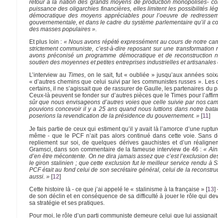
retour à la nation des grands moyens de production monopolisés- const
puissance des oligarchies financières, elles limitent les possibilités 
démocratique des moyens appréciables pour l’oeuvre de redressemen
gouvernementale, et dans le cadre du système parlementaire qu’il a con
des masses populaires ».
Et plus loin :
« Nous avons répété expressément au cours de notre ca
strictement communiste, c’est-à-dire reposant sur une transformation
avons préconisé un programme démocratique et de reconstruction nati
soutien des moyennes et petites entreprises industrielles et artisanales 
L’interview au
Times
, on le sait, fut « oubliée » jusqu’aux années s
« d’autres chemins que celui suivi par les communistes russes ». Les 
certains, il ne s’agissait que de rassurer de Gaulle, les partenaires du pa
Ceux-là peuvent se fonder sur d’autres pièces que le Times pour l’affi
sûr que nous envisageons d’autres voies que celle suivie par nos cama
pouvions concevoir il y a 25 ans quand nous luttions dans notre bata
poserions la revendication de la présidence du gouvernement. »
[
11
]
Je fais partie de ceux qui estiment qu’il y avait là l’amorce d’une rup
même - que le PCF n’ait pas alors continué dans cette voie. Sans 
repliement sur soi, de quelques dérives gauchistes et d’un réalignem
Gramsci, dans son commentaire de la fameuse interview de 46 :
« Ain
d’en être mécontente. On ne dira jamais assez que c’est l’exclusion d
le giron stalinien ; que cette exclusion fut le meilleur service rendu 
PCF était au fond celui de son secrétaire général, celui de la reconstruct
aussi. »
[
12
]
Cette histoire là - ce que j’ai appelé le « stalinisme à la française »
[
13
]
de son déclin et en conséquence de sa difficulté à jouer le rôle qui dev
sa stratégie et ses pratiques.
Pour moi, le rôle d’un parti communiste demeure celui que lui assignai