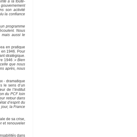
nte à la toute-
un gouvernement
s son activité
lu la confiance
r un programme
découlent. Nous
, mais aussi le
gea en pratique
F en 1946. Pour
ant stratégique.
re 1946 :
« Bien
 celle que nous
ans après, nous
ux - dramatique
s le sens d’un
r de l’Institut
tion du PCF loin
eur retour dans
état d’esprit du
 jour, la France
ale de sa crise,
er et renouveler
nsabilités dans