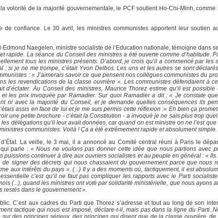
la volonté de la majorité gouvernementale, le PCF soutient Ho-Chi-Minh, comme i
de confiance. Le 30 avril, les ministres communistes apportent leur soutien a
rcel-Edmond Naegelen, ministre socialiste de l’Education nationale, témoigne dans 
e et rapide. La séance du Conseil des ministres a été ouverte comme d’habitude. 
duellement tous les ministres présents. D’abord, je crois qu’il a commencé par les s
dical ; si je ne me trompe, c’était Yvon Delbos. Les uns et les autres se sont déclar
communistes : « J’aimerais savoir ce que pensent nos collègues communistes du p
ns les revendications de la classe ouvrière ». Les communistes défendaient à c
ait d’éclater. Au Conseil des ministres, Maurice Thorez estime qu’il est possible
aires et les prix invoquée par Ramadier. Sur quoi Ramadier a dit : « Je constate q
 ni avec la majorité du Conseil, et je demande quelles conséquences ils pens
tais assis en face de lui et je me suis permis cette réflexion :« Eh bien ça promet
ir une petite brochure - c’était la Constitution - a invoqué je ne sais plus trop quel 
s les délégations qu’il leur avait données, car quand on est ministre on ne l’est que
 de ministres communistes. Voilà ! Ça a été extrêmement rapide et absolument simple.
d’État. La veille, le 3 mai, il a annoncé au Comité central réuni à Paris le dépar
qui parle :
« Nous ne voulons pas donner cette idée que nous partions avec plai
s puissions continuer à dire aux ouvriers socialistes et au peuple en général : « Ils
ité de signer des décrets qui nous chassaient du gouvernement parce que nous r
e aux intérêts du pays ». (...) Il y a des moments où, tactiquement, il est absolu
ssentielle c’est qu’il ne faut pas compliquer les rapports avec le Parti socialiste.
mois (...), quand les ministres ont voté par solidarité ministérielle, que nous ayons
ns restés dans le gouvernement ».
ublic. C’est aux cadres du Parti que Thorez s’adresse et tout au long de son inter
ment tactique qui nous est imposé, déclare-t-il, mais pas dans la ligne du Parti. N
ur des principes sérieux, des principes qui disent que de la classe ouvrière, de s