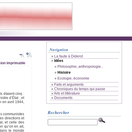
Navigation
»
La faute à Diderot
»
Idées
ion imprimable
»
Philosophie, anthropologie...
»
Histoire
»
Ecologie, économie
»
Faits et arguments
»
Chroniques du temps qui passe
»
Arts et littérature
 étaient cinq :
»
Documents
stre d’État ; et
 en avril 1944,
Rechercher
des communistes
des directions et
l, et celle des
n qu’on en ait,
 dans le monde