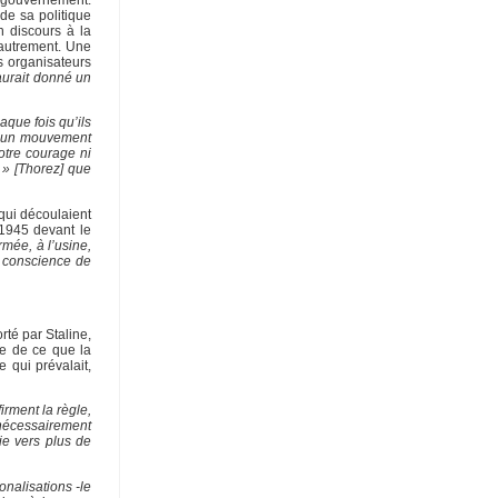
u gouvernement.
de sa politique
n discours à la
 autrement. Une
s organisateurs
 aurait donné un
aque fois qu’ils
es un mouvement
otre courage ni
 » [Thorez] que
qui découlaient
 1945 devant le
rmée, à l’usine,
t conscience de
té par Staline,
ne de ce que la
 qui prévalait,
irment la règle,
 nécessairement
ie vers plus de
onalisations -le