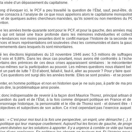
s la visée d’un dépassement du capitalisme.
long d’évoquer ici, le PCF a peu travaillé la question de l’État, sauf, peut-être,
se consacra à l’analyse de ce que nous appelions alors le capitalisme monopolist
 et de quelques autres chercheurs marxistes, qu’ils soient ou non membres du PC
ntion.
que les années trente-quarante sont pour le PCF, et pour la gauche, des années maj
s qui ont laissé une trace profonde dans les mémoires individuelles et collec
re-tendances non moins pesantes dont le conflit marque l’histoire de la seconde 
ences et leurs représentations ont soulevées chez les communistes et dans la gau
vernements dans lesquels ils sont minoritaires.
té les élections législatives du 10 novembre 1946 avec 5,5 millions de suffrages
oix et 9,88%. Dans les deux cas pourtant, nous avons été confrontés à l’échec.
ertains des prémices de ces deux crises apparaissent similaires : le mécontentem
 eux-mêmes sur la participation au pouvoir. Les mêmes questions nous étaient bel
 parti de lutte ? Et d’abord, fallait-il, faut-il, aller au pouvoir ? Pour y faire quoi
e ? Ces questions ont surgi dès les années trente. Elles se sont posées - et se posen
tenter, en homme politique et non en historien que je ne suis pas, à partir de ma p
 puis dire, la problématique ainsi posée.
est donc indispensable de revenir à la façon dont Maurice Thorez, principal artisan 
stion du parti et de l’État, à la fois comme dirigeant politique en France et de l
age historique, la personnalité et le rôle de Thorez sont - et doivent être - l
 objectives et subjectives de son action. Ce n’est cependant pas l’exercice auquel
ais :
« C’est pour moi tout à la fois une perspective, un esprit, une démarche (...). Il 
 politique qui leur manque cruellement. Aujourd’hui les forces de gauche, de progr
urent divisées sur les solutions à apporter. Il y a urgence à comble ce vide qui hand
’élan d’une espérance. En politique les absents on toujours tort. Et l’histoire nous