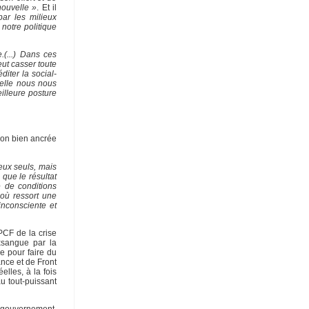
nouvelle »
. Et il
par les milieux
 notre politique
(...) Dans ces
eut casser toute
diter la social-
uelle nous nous
illeure posture
tion bien ancrée
eux seuls, mais
n que le résultat
e de conditions
’où ressort une
inconsciente et
PCF de la crise
exsangue par la
e pour faire du
ance et de Front
elles, à la fois
au tout-puissant