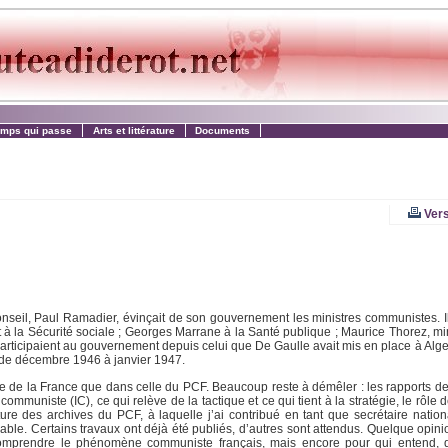
emps qui passe
Arts et littérature
Documents
Vers
onseil, Paul Ramadier, évinçait de son gouvernement les ministres communistes. Ils
 à la Sécurité sociale ; Georges Marrane à la Santé publique ; Maurice Thorez, mini
articipaient au gouvernement depuis celui que De Gaulle avait mis en place à Alger
de décembre 1946 à janvier 1947.
oire de la France que dans celle du PCF. Beaucoup reste à démêler : les rapports 
e communiste (IC), ce qui relève de la tactique et ce qui tient à la stratégie, le rôle 
ture des archives du PCF, à laquelle j’ai contribué en tant que secrétaire nationa
le. Certains travaux ont déjà été publiés, d’autres sont attendus. Quelque opinio
comprendre le phénomène communiste français, mais encore pour qui entend,