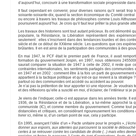
d’aujourd’hui, concourir à une transformation sociale progressiste dan
Il faut cependant en convenir, pour diverses raisons qu’il serait trop 
soixante-soixante-dix, quand la section économique du Comité central 
ou encore à travers les travaux de philosophes comme Louis Althusser
poursuivent aujourd’hui. Je crois qu’il faut leur prêter la plus grande atte
Les travaux des historiens sont tout autant précieux. Ils ont démontré 
populaire, la Résistance, la Libération représentent des expérience
seulement : elles s’inscrivent dans des tendances lourdes et des cont
siècle et de ce début de XXIème siècle. Les questions que ces expéri
brûlantes. Il en est ainsi de la participation des communistes à des gou
En mai 1947, le PCF était le premier parti de France, il avait rempor
formation du gouvernement Jospin, en 1997, nous obtenions 2455000 v
saurait comparer la situation de 1947 à celle de 2002, il reste que c
contraintes internationales, les sentiments partagés des communistes
en 1947 et en 2002 : comment être à la fois un parti de gouvernement et un
appartient à la tactique politique et qu’est-ce qui revient à la stratégi
partout où des communistes ont accédé ou accèdent au pouvoir.
Je n’ai pas la prétention de leur apporter ici une réponse. Je voudrais 
et des réflexions qu’elle a suscité en moi, d’éclairer, de l’intérieur si je
Je viens de l’indiquer, celle-ci est apparue dans les années trente. Il 
1936, de la Résistance et de la Libération, a lui-même approché la que
communiste (IC), et comme membre du gouvernement. Comme tout personn
distanciées et critiques, en considérant rigoureusement les conditions
livrer ici, même si, d’un certain point de vue, cela y participe.
En 1995, avançant l’idée d’un « Pacte unitaire pour le progrès », j’écriv
donner aux espoirs, aux attentes qui parcourent la société le débouché
certes à se retrouver contre les candidats de droite (...) mais elles deme
sociales et freine le passage à l’acte de tant d’aspirations, faute de l