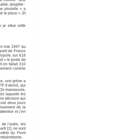
able, tangible -
e plurielle » a
é la place ». Et
je situe cette
z en mai 1947 au
parti de France
ropole, sur 618
it » le poste de
l en fallait 310
ernement comme
ée, une grève a
PF d’abord, qui
. On manoeuvre,
s laquelle les
ne décision qui
assé deux jours
lissement de la
tention et j’en
de l’autre, les
arti
[
2
]
, ne sont
modèle du Front
antisémitisme.