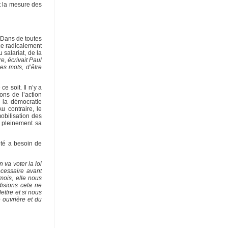
t la mesure des
 Dans de toutes
ce radicalement
 salariat, de la
re, écrivait Paul
es mots, d’être
e soit. Il n’y a
ions de l’action
 la démocratie
u contraire, le
obilisation des
 pleinement sa
eté a besoin de
va voter la loi
écessaire avant
 mois, elle nous
disions cela ne
ettre et si nous
 ouvrière et du