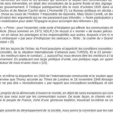
le démontrer les mois et les années qui suivirent le départ des communistes d
 sera irréversible, en dépit des vicissitudes de la guerre froide et des zigzags 
t au gouvernement. Il l’indique publiquement dès le mois d’octobre 1935 dans u
s Duclos et de Marcel Cachin dans L’Humanité
[
7
]
. Le Bureau politique en décida
hose au cours de l’histoire ? Impossible de répondre. Mais Giulio Ceretti, un de
 fait valoir des arguments qui ne me paraissent pas infondés :
« Notre participation
 mobilisation pour aider l’Espagne et pour accomplir des réformes »
[
8
]
.
s :
« Primo : pour l’essentiel, cette sorte d’hésitation qui affecte les communistes ch
emi siècle. [Nous sommes en 1973, NDLR.] On réussit à « monter » de toutes pièc
n en laisse les avantages et les responsabilités aux autres, lesquels n’ont ni n
s embarquer « par peur d’indisposer les radicaux ». Tertio : la crainte du « Grand
époque »
[
9
]
.
iré les leçons de l’échec du Front populaire et apprécié les conditions nouvelles 
essités, de la situation internationale (l’alliance avec l’URSS). Et le 23 janvier
 les meilleurs dans le combat (...), aujourd’hui nous devons être les meilleurs à l’a
vernement. En pratiquant une large politique d’unité, une politique sage, en ayan
 autour de nous et avec nous »
[
10
]
.
 et même la disparition en 1943 de l’Internationale communiste et le soutien appor
e interview que Thorez accorde au Times de Londres le 18 novembre 1946 témoig
r ne pas dire « révolutionnaire » par rapport aux conceptions soviétiques et celle
 progrès de la démocratie à travers le monde, en dépit de rares exceptions qui conf
ns que celui suivi par les communistes russes. De toute façon, le chemin est
 le peuple de France, riche d’une glorieuse tradition, trouverait lui-même sa vo
tape actuelle du développement de la société, nous avons la conviction que les nati