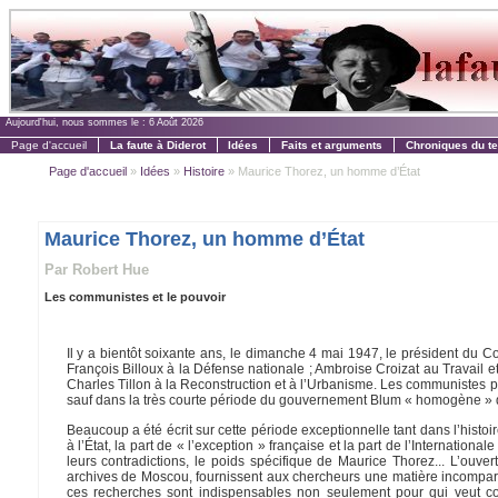
Aujourd'hui, nous sommes le :
6 Août 2026
Page d'accueil
La faute à Diderot
Idées
Faits et arguments
Chroniques du t
Page d'accueil
»
Idées
»
Histoire
» Maurice Thorez, un homme d’État
Maurice Thorez, un homme d’État
Par Robert Hue
Les communistes et le pouvoir
Il y a bientôt soixante ans, le dimanche 4 mai 1947, le président du C
François Billoux à la Défense nationale ; Ambroise Croizat au Travail et
Charles Tillon à la Reconstruction et à l’Urbanisme. Les communistes p
sauf dans la très courte période du gouvernement Blum « homogène » 
Beaucoup a été écrit sur cette période exceptionnelle tant dans l’hist
à l’État, la part de « l’exception » française et la part de l’International
leurs contradictions, le poids spécifique de Maurice Thorez... L’ouver
archives de Moscou, fournissent aux chercheurs une matière incomparab
ces recherches sont indispensables non seulement pour qui veut 