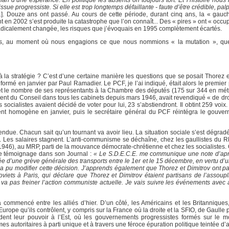
issue progressiste. Si elle est trop longtemps défaillante - faute d’être crédible, palp
1
]
. Douze ans ont passé. Au cours de cette période, durant cinq ans, la « gauch
en 2002 s’est produite la catastrophe que l’on connaît... Des « pires » ont « occup
t radicalement changée, les risques que j’évoquais en 1995 complètement écartés.
res, au moment où nous engagions ce que nous nommions « la mutation », que 
nt à la stratégie ? C’est d’une certaine manière les questions que se posait Thore
rmé en janvier par Paul Ramadier. Le PCF, je l’ai indiqué, était alors le premier 
 et le nombre de ses représentants à la Chambre des députés (175 sur 344 en mét
dent du Conseil dans tous les cabinets depuis mars 1946, avait revendiqué « de dro
socialistes avaient décidé de voter pour lui, 23 s’abstiendront. Il obtint 259 voix. I
ent homogène en janvier, puis le secrétaire général du PCF réintégra le gouv
due. Chacun sait qu’un tournant va avoir lieu. La situation sociale s’est dégrad
e. Les salaires stagnent. L’anti-communisme se déchaîne, chez les gaullistes du R
 1946), au MRP, parti de la mouvance démocrate-chrétienne et chez les socialistes
rte témoignage dans son Journal :
« Le S.D.E.C.E. me communique une note d’aprè
e d’une grève générale des transports entre le 1er et le 15 décembre, en vertu d’u
ns a pu modifier cette décision. J’apprends également que Thorez et Dimitrov ont p
viets à Paris, qui déclare que Thorez et Dimitrov étaient partisans de l’assoup
 pas freiner l’action communiste actuelle. Je vais suivre les événements avec at
commencé entre les alliés d’hier. D’un côté, les Américains et les Britanniques, 
urope qu’ils contrôlent, y compris sur la France où la droite et la SFIO, de Gaulle p
ident leur pouvoir à l’Est, où les gouvernements progressistes formés sur le 
mes autoritaires à parti unique et à travers une féroce épuration politique teintée d’