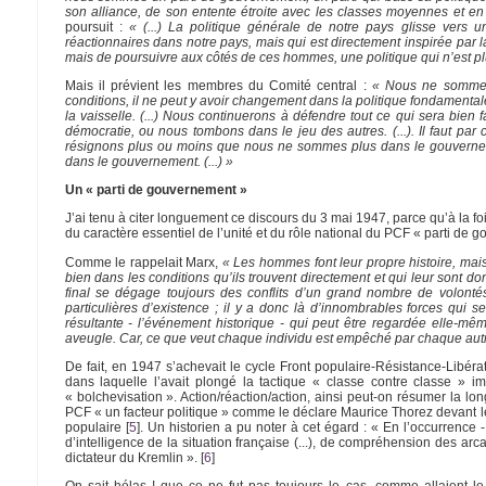
son alliance, de son entente étroite avec les classes moyennes et en
poursuit :
« (...) La politique générale de notre pays glisse vers u
réactionnaires dans notre pays, mais qui est directement inspirée par l
mais de poursuivre aux côtés de ces hommes, une politique qui n’est pl
Mais il prévient les membres du Comité central :
« Nous ne sommes 
conditions, il ne peut y avoir changement dans la politique fondamentale 
la vaisselle. (...) Nous continuerons à défendre tout ce qui sera bien fa
démocratie, ou nous tombons dans le jeu des autres. (...). Il faut 
résignons plus ou moins que nous ne sommes plus dans le gouvernement.
dans le gouvernement. (...) »
Un « parti de gouvernement »
J’ai tenu à citer longuement ce discours du 3 mai 1947, parce qu’à la f
du caractère essentiel de l’unité et du rôle national du PCF « parti de 
Comme le rappelait Marx,
« Les hommes font leur propre histoire, mais
bien dans les conditions qu’ils trouvent directement et qui leur sont d
final se dégage toujours des conflits d’un grand nombre de volontés 
particulières d’existence ; il y a donc là d’innombrables forces qui 
résultante - l’événement historique - qui peut être regardée elle-mê
aveugle. Car, ce que veut chaque individu est empêché par chaque aut
De fait, en 1947 s’achevait le cycle Front populaire-Résistance-Libérat
dans laquelle l’avait plongé la tactique « classe contre classe » i
« bolchevisation ». Action/réaction/action, ainsi peut-on résumer la l
PCF « un facteur politique » comme le déclare Maurice Thorez devant le s
populaire
[
5
]
. Un historien a pu noter à cet égard : « En l’occurrence -
d’intelligence de la situation française (...), de compréhension des ar
dictateur du Kremlin ».
[
6
]