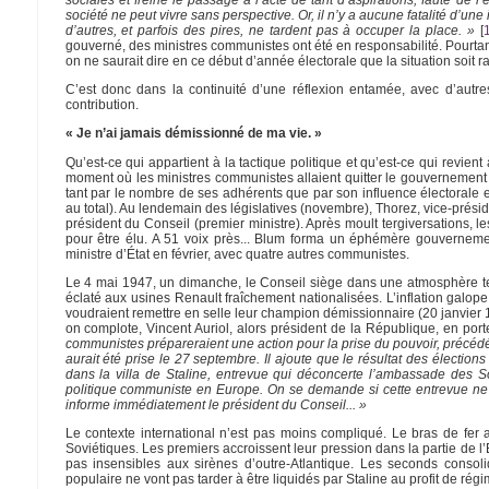
société ne peut vivre sans perspective. Or, il n’y a aucune fatalité d’une 
d’autres, et parfois des pires, ne tardent pas à occuper la place. »
[
gouverné, des ministres communistes ont été en responsabilité. Pourtant 
on ne saurait dire en ce début d’année électorale que la situation soi
C’est donc dans la continuité d’une réflexion entamée, avec d’aut
contribution.
« Je n’ai jamais démissionné de ma vie. »
Qu’est-ce qui appartient à la tactique politique et qu’est-ce qui revie
moment où les ministres communistes allaient quitter le gouvernement fo
tant par le nombre de ses adhérents que par son influence électorale
au total). Au lendemain des législatives (novembre), Thorez, vice-prési
président du Conseil (premier ministre). Après moult tergiversations, les 
pour être élu. A 51 voix près... Blum forma un éphémère gouvernem
ministre d’État en février, avec quatre autres communistes.
Le 4 mai 1947, un dimanche, le Conseil siège dans une atmosphère ten
éclaté aux usines Renault fraîchement nationalisées. L’inflation galop
voudraient remettre en selle leur champion démissionnaire (20 janvier
on complote, Vincent Auriol, alors président de la République, en po
communistes prépareraient une action pour la prise du pouvoir, précédé
aurait été prise le 27 septembre. Il ajoute que le résultat des électio
dans la villa de Staline, entrevue qui déconcerte l’ambassade des So
politique communiste en Europe. On se demande si cette entrevue ne va
informe immédiatement le président du Conseil... »
Le contexte international n’est pas moins compliqué. Le bras de fer a 
Soviétiques. Les premiers accroissent leur pression dans la partie de l’E
pas insensibles aux sirènes d’outre-Atlantique. Les seconds consol
populaire ne vont pas tarder à être liquidés par Staline au profit de régi