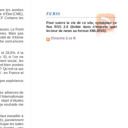
 dans les années
Fil RSS
e d’État (CME),
F. Certains les
Pour suivre la vie de ce site, syndiquez ce
flux RSS 2.0 (lisible dans n'importe quel
eures. Le Front
lecteur de news au format XML/RSS).
tives. Mais pas
moitié de XXème
S'inscrire à ce fil
che sont encore
 et 28,8%. A la
 Et, si l’on ne
ent social, les
 et bien posées
 ? Qu’est-ce qui
t - en France et
ropre expérience
des alliances de
’Internationale
 objet d’études
 je souhaite me
faut travailler à
ès, parviennent
icape les luttes
 le montre : une