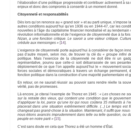
l’élaboration d’une politique progressiste et contribuer activement à s
enjeux et donc des compromis à consentir à un moment donné.
Citoyenneté et responsabilités
Dès lors qu’on renonce au « grand soir » et au parti unique, s’impose l
autres conditions aujourd’hui qu’en 1936 ou en 1944-47, car les condit
nouvelles à l’âge du capitalisme financier mondialisé et au lendemain de 
révolution informationnelle et de l’exigence de citoyenneté due à la fois
Nizan, a une fonction critique. Le savoir a une valeur critique. Cultu
crédule aux mensonges »
[
14
]
.
L’exigence de citoyenneté porte aujourd’hui à considérer de façon innovan
pas d’autre moyen, selon moi, de trouver la clé du
« groupe infini 
politique. Mais l’exercice de la citoyenneté ne doit être ni un g
représentative, pourvu que celle-ci soit débarrassée de ses pesant
déploiement de ce que l’on appelle aujourd’hui le « mouvement social
forces sociales et démocratiques à travers un échange permanent, 
fonction politique dans la construction d’une majorité parlementaire et 
En retour, on ne saurait réussir au pouvoir sans rendre réelle la so
vérité, pas de promesses.
Là encore, je citerai l’exemple de Thorez en 1945 :
« Les choses ne son
sur la retraite des vieux, qui contient une condition que le gouvern
d’appliquer la loi, parce qu’une loi qui nous coûtera 35 milliards à l’
placerait dans une situation extrêmement difficile. (...) Le temps e
changeait pas grand-chose à la situation. Maintenant, il suffit que nous 
nous étions avancés imprudemment dans telle ou telle question, ou dan
peuple en notre parti »
[
15
]
.
C’est sans doute en cela que Thorez a été un homme d’État.