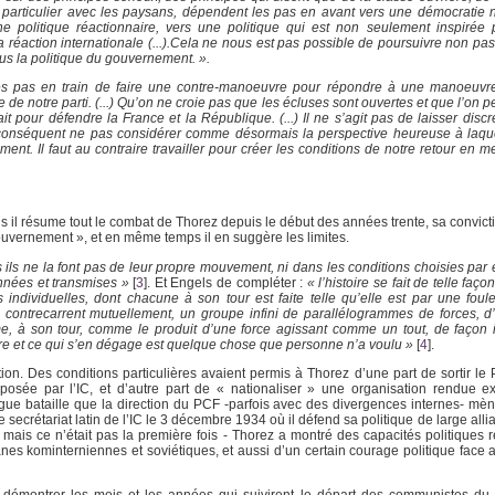
 particulier avec les paysans, dépendent les pas en avant vers une démocratie 
ne politique réactionnaire, vers une politique qui est non seulement inspirée 
a réaction internationale (...).Cela ne nous est pas possible de poursuivre non pas
us la politique du gouvernement. ».
pas en train de faire une contre-manoeuvre pour répondre à une manoeuvre.
de notre parti. (...) Qu’on ne croie pas que les écluses sont ouvertes et que l’on p
it pour défendre la France et la République. (...) Il ne s’agit pas de laisser discré
par conséquent ne pas considérer comme désormais la perspective heureuse à laq
 Il faut au contraire travailler pour créer les conditions de notre retour en me
ois il résume tout le combat de Thorez depuis le début des années trente, sa convic
gouvernement », et en même temps il en suggère les limites.
 ils ne la font pas de leur propre mouvement, ni dans les conditions choisies par 
onnées et transmises »
[
3
]
. Et Engels de compléter :
« l’histoire se fait de telle faço
individuelles, dont chacune à son tour est faite telle qu’elle est par une foul
se contrecarrent mutuellement, un groupe infini de parallélogrammes de forces, d
me, à son tour, comme le produit d’une force agissant comme un tout, de façon 
re et ce qui s’en dégage est quelque chose que personne n’a voulu »
[
4
]
.
ion. Des conditions particulières avaient permis à Thorez d’une part de sortir le 
mposée par l’IC, et d’autre part de « nationaliser » une organisation rendue 
ongue bataille que la direction du PCF -parfois avec des divergences internes- mèn
ecrétariat latin de l’IC le 3 décembre 1934 où il défend sa politique de large alli
 mais ce n’était pas la première fois - Thorez a montré des capacités politiques ré
canes kominterniennes et soviétiques, et aussi d’un certain courage politique face 