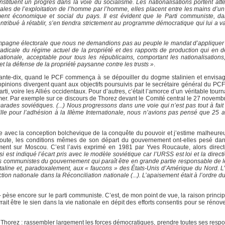
ituent un progrès dans la voie du socialisme. Les nationalisations portent attei
légales de l’exploitation de l’homme par l’homme, elles placent entre les mains d’
t économique et social du pays. Il est évident que le Parti communiste, dan
tribué à rétablir, s’en tiendra strictement au programme démocratique qui lui a va
mpagne électorale que nous ne demandions pas au peuple le mandat d’applique
 radicale du régime actuel de la propriété et des rapports de production qui en 
onale, acceptable pour tous les républicains, comportant les nationalisations
et la défense de la propriété paysanne contre les trusts »
.
oixante-dix, quand le PCF commença à se dépouiller du dogme stalinien et envisa
opinions divergent quant aux objectifs poursuivis par le secrétaire général du PC
rti, voire les Alliés occidentaux. Pour d’autres, c’était l’amorce d’un véritable tourn
rmer. Par exemple sur ce discours de Thorez devant le Comité central le 27 novemb
rades soviétiques. (...) Nous progressons dans une voie qui n’est pas tout à fait
ille pour l’adhésion à la IIIème Internationale, nous n’avions pas pensé que 25 
ture avec la conception bolchevique de la conquête du pouvoir et j’estime malheure
doute, les conditions mêmes de son départ du gouvernement ont-elles pesé dan
ent sur Moscou. C’est l’avis exprimé en 1981 par Yves Roucaute, alors directeu
si est indiqué l’écart pris avec le modèle soviétique car l’URSS est loi et la direc
es communistes du gouvernement qui paraît être en grande partie responsable de l
à Staline et, paradoxalement, aux « faucons » des États-Unis d’Amérique du Nord. L’
ion nationale dans la Réconciliation nationale (...). L’apaisement était à l’ordre du
- pèse encore sur le parti communiste. C’est, de mon point de vue, la raison princip
rait être le sien dans la vie nationale en dépit des efforts consentis pour se rénov
t Thorez : rassembler largement les forces démocratiques, prendre toutes ses respo