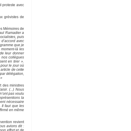
l proteste avec
ux grévistes de
ses Mémoires de
Paul Ramadier a
ocialistes, puis
és d’accord avec
rogramme que je
e moment-là les
 de leur donner
ue nos collègues
ent en tirer ».
 pour le jour où
article de cette
 par délégation,
 »
t des ministres
sir. (...) Nous
 n’ont pas voulu
eprésentions la
ment nécessaire
 Il faut que les
 affirmé en même
vention revient
ous avions dit :
on effort et de