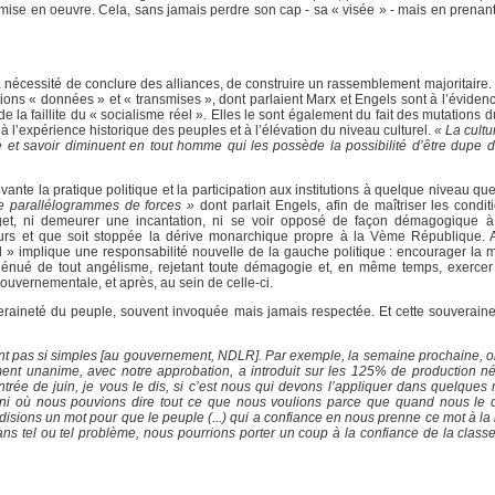
a mise en oeuvre. Cela, sans jamais perdre son cap - sa « visée » - mais en prenan
a nécessité de conclure des alliances, de construire un rassemblement majoritaire.
ions « données » et « transmises », dont parlaient Marx et Engels sont à l’éviden
la faillite du « socialisme réel ». Elles le sont également du fait des mutations du
 à l’expérience historique des peuples et à l’élévation du niveau culturel.
« La cultu
re et savoir diminuent en tout homme qui les possède la possibilité d’être dupe d
te la pratique politique et la participation aux institutions à quelque niveau que c
de parallélogrammes de forces »
dont parlait Engels, afin de maîtriser les condit
adget, ni demeurer une incantation, ni se voir opposé de façon démagogique à
eurs et que soit stoppée la dérive monarchique propre à la Vème République. A
 » implique une responsabilité nouvelle de la gauche politique : encourager la m
dénué de tout angélisme, rejetant toute démagogie et, en même temps, exercer
gouvernementale, et après, au sein de celle-ci.
uveraineté du peuple, souvent invoquée mais jamais respectée. Et cette souverain
t pas si simples [au gouvernement, NDLR]. Par exemple, la semaine prochaine, on 
ement unanime, avec notre approbation, a introduit sur les 125% de production n
entrée de juin, je vous le dis, si c’est nous qui devons l’appliquer dans quelques
st fini où nous pouvions dire tout ce que nous voulions parce que quand nous le 
disions un mot pour que le peuple (...) qui a confiance en nous prenne ce mot à la l
s tel ou tel problème, nous pourrions porter un coup à la confiance de la classe