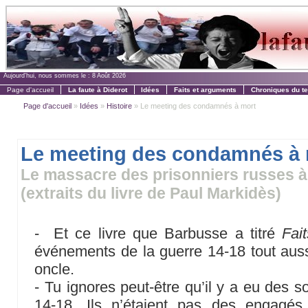
Aujourd'hui, nous sommes le :
8 Août 2026
Page d'accueil
La faute à Diderot
Idées
Faits et arguments
Chroniques du t
Page d'accueil
»
Idées
»
Histoire
» Le meeting des condamnés à mort
Le meeting des condamnés à 
Le massacre des prisonniers russes à
(extraits du livre de Paul Markidès)
- Et ce livre que Barbusse a titré
Fai
événements de la guerre 14-18 tout aussi
oncle.
- Tu ignores peut-être qu’il y a eu des 
14-18. Ils n’étaient pas des engagés