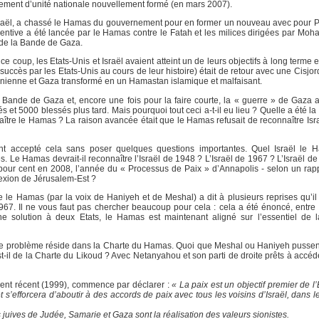
nement d’unité nationale nouvellement formé (en mars 2007).
t Israël, a chassé le Hamas du gouvernement pour en former un nouveau avec pour P
ntive a été lancée par le Hamas contre le Fatah et les milices dirigées par Mo
» de la Bande de Gaza.
coup, les Etats-Unis et Israël avaient atteint un de leurs objectifs à long terme 
succès par les Etats-Unis au cours de leur histoire) était de retour avec une Cisj
estinienne et Gaza transformé en un Hamastan islamique et malfaisant.
la Bande de Gaza et, encore une fois pour la faire courte, la « guerre » de Gaza 
t 5000 blessés plus tard. Mais pourquoi tout ceci a-t-il eu lieu ? Quelle a été la r
tre le Hamas ? La raison avancée était que le Hamas refusait de reconnaître Israël
nt accepté cela sans poser quelques questions importantes. Quel Israël le Ha
es. Le Hamas devrait-il reconnaître l’Israël de 1948 ? L’Israël de 1967 ? L’Israël 
 pour cent en 2008, l’année du « Processus de Paix » d’Annapolis - selon un rap
exion de Jérusalem-Est ?
e le Hamas (par la voix de Haniyeh et de Meshal) a dit à plusieurs reprises qu’il 
 1967. Il ne vous faut pas chercher beaucoup pour cela : cela a été énoncé, entre 
ne solution à deux Etats, le Hamas est maintenant aligné sur l’essentiel de
ue le problème réside dans la Charte du Hamas. Quoi que Meshal ou Haniyeh pussen
-il de la Charte du Likoud ? Avec Netanyahou et son parti de droite prêts à accéde
ment récent (1999), commence par déclarer :
« La paix est un objectif premier de l’E
s’efforcera d’aboutir à des accords de paix avec tous les voisins d’Israël, dans le
 juives de Judée, Samarie et Gaza sont la réalisation des valeurs sionistes.