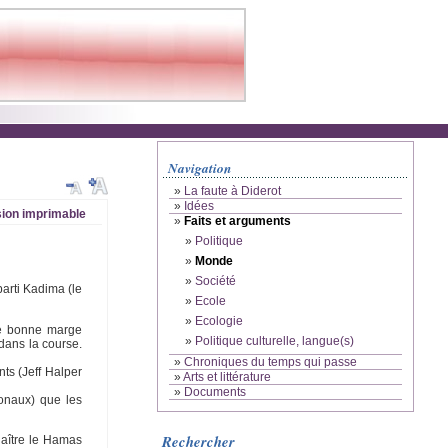
Navigation
»
La faute à Diderot
»
Idées
ion imprimable
»
Faits et arguments
»
Politique
»
Monde
»
Société
parti Kadima (le
»
Ecole
»
Ecologie
ne bonne marge
»
Politique culturelle, langue(s)
dans la course.
»
Chroniques du temps qui passe
nts (Jeff Halper
»
Arts et littérature
»
Documents
ionaux) que les
Rechercher
naître le Hamas