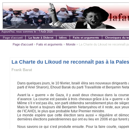
Aujourd'hui, nous sommes le :
7 Août 2026
Page d'accueil
La faute à Diderot
Idées
Faits et arguments
Chroniques du t
Page d'accueil
»
Faits et arguments
»
Monde
» La Charte du Likoud ne reconnaît pas 
La Charte du Likoud ne reconnaît pas à la Palest
Frank Barat
Dans quelques jours, le 10 février, Israël élira ses nouveaux dirigeants a
parti d’Ariel Sharon), Ehoud Barak du parti Travailliste et Benjamin Ne
Avant la « guerre » de Gaza, il y avait deux chevaux dans la cour
d’avance. La course est passée à trois chevaux grâce à la « guerre » de
Même s’il n’est pas élu, son parti obtiendra sensiblement plus de sièges 
Mais le favori a toujours été Benjamin Netanyahou et il reste, aux yeux
de l’ICAHD), le plus que probable futur Premier ministre.
Le monde espère que cette élection sera aussi « régulière et démocr
dernières élections palestiniennes qui ont eu lieu en 2006 et qui furen
Nous savons ce qui s’est produite ensuite. Pour la faire courte, rappe