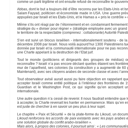
comme un parti légitime et ont ensuite refusé de reconnaître le gouver
Abbas, dont le but a toujours été d’être reconnu par les Etats-Unis e
Salam Fayyad, politicien et économiste made in USA. Une guerre préve
appuyées par Israël et les Etats-Unis, et le Hamas a « pris le contrôle 
Même s’ils ont réagi par de l’étonnement et en condamnant fermement ce 
stratégie du « diviser pour régner » (stratégie employée avec un grand 
le territoire de la respectable (comprenez : collaborante) Autorité Pal
S’en est suivi un blocus israélien - internationalement soutenu - de 
décembre 2008 par Israël. Nous voilà aujourd’hui 1300 Palestiniens tués e
donnée par Israël et la communauté internationale pour ne pas reconnaî
une Charte appelant à la destruction de l’Etat juif.
Tout le monde (politiciens et dirigeants des groupes de médias) o
reconnaître ? Israël n’a pas encore déclaré quelles étaient ses frontièr
mur de l’apartheid, ses colonies (la construction y a augmenté de 60
Maintenant), avec ses citoyens arabes de seconde classe et avec l’ann
Tout observateur avisé aurait aussi pu faire objection en rappelant qu
accepter Israël comme entité politique à l’intérieur des frontières de
Guardian et le Washington Post, ce qui signifie qu’en acceptant u
internationale.
Une autre question n’a cessé de revenir. Il nous faudrait entendre q
à accepter, la Charte revenait les hanter en permanence. Mais qu’en est
est juste de chercher à en savoir un peu plus à leur sujet.
Le chapitre « Paix et Sécurité » de la plate-forme du Likoud, un docu
Likoud renforcera les accords de paix existants avec les pays arabes et 
une solution globale du conflit arabo-israélien ».
Mais alors, à propos des colonies, il poursuit ainsi : « Les communautés