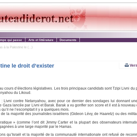
emps qui passe
Arts et littérature
Documents
à la Palestine le (...)
ine le droit d’exister
Vers
u cours d’élections législatives. Les trois principaux candidats sont Tzipi Livni du 
tanyahou du Likoud.
se : Livni contre Netanyahou, avec pour ce dernier des sondages lui donnant u
 Gaza lancée par Livni et Barak. Barak a vu gonfler son score et il est à nouveau 
qu’il ne l’escomptait il y a quelques mois.
 de la majorité des journalistes israéliens (Gideon Lévy, de Haaretz) ou des milita
atique » (comme l’ont dit Jimmy Carter et la plupart des observateurs internat
t gagnées à une large majorité par le Hamas.
lons qu’Israël et la majorité de la communauté internationale ont refusé de recon