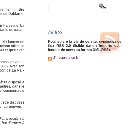
remier ministre
hamed Dahlan et
en Palestine. La
ordanie devenant
Fil RSS
Pour suivre la vie de ce site, syndiquez ce
a été lancée en
flux RSS 2.0 (lisible dans n'importe quel
aison officielle
lecteur de news au format XML/RSS).
 et qu’il avait
S'inscrire à ce fil
mas devrait-il
de 2009 avec son
port de La Paix
était disposé à
autres, dans le
 la communauté
t être disposés
r au pouvoir, il
tat d’Israël. Le
 but d’arriver à