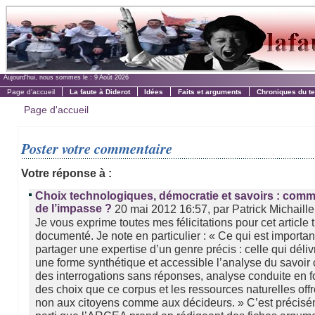
Aujourd'hui, nous sommes le :
9 Août 2026
Page d'accueil
La faute à Diderot
Idées
Faits et arguments
Chroniques du t
Page d'accueil
Poster votre commentaire
Votre réponse à :
Choix technologiques, démocratie et savoirs : comme
de l’impasse ?
20 mai 2012 16:57, par Patrick Michaille
Je vous exprime toutes mes félicitations pour cet article 
documenté. Je note en particulier : « Ce qui est important
partager une expertise d’un genre précis : celle qui déli
une forme synthétique et accessible l’analyse du savoir
des interrogations sans réponses, analyse conduite en f
des choix que ce corpus et les ressources naturelles off
non aux citoyens comme aux décideurs. » C’est précisé