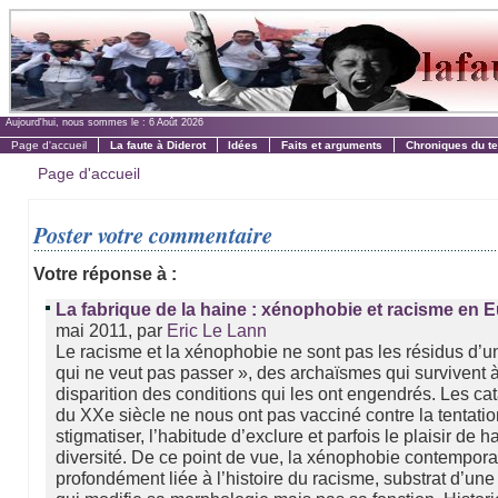
Aujourd'hui, nous sommes le :
6 Août 2026
Page d'accueil
La faute à Diderot
Idées
Faits et arguments
Chroniques du t
Page d'accueil
Poster votre commentaire
Votre réponse à :
La fabrique de la haine : xénophobie et racisme en 
mai 2011, par
Eric Le Lann
Le racisme et la xénophobie ne sont pas les résidus d’u
qui ne veut pas passer », des archaïsmes qui survivent à
disparition des conditions qui les ont engendrés. Les c
du XXe siècle ne nous ont pas vacciné contre la tentati
stigmatiser, l’habitude d’exclure et parfois le plaisir de ha
diversité. De ce point de vue, la xénophobie contempora
profondément liée à l’histoire du racisme, substrat d’un