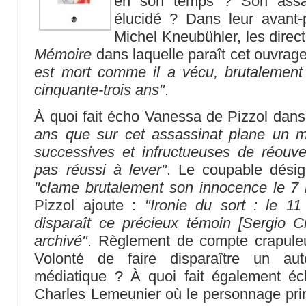
en son temps ? Son assass
élucidé ? Dans leur avant-
Michel Kneubühler, les direct
Mémoire
dans laquelle paraît cet ouvra
est mort comme il a vécu, brutalement 
cinquante-trois ans"
.
À quoi fait écho Vanessa de Pizzol dans
ans que sur cet assassinat plane un 
successives et infructueuses de réouvert
pas réussi à lever"
. Le coupable désign
"clame brutalement son innocence le 7
Pizzol ajoute :
"Ironie du sort : le 1
disparaît ce précieux témoin [Sergio Cit
archivé"
. Règlement de compte crapuleu
Volonté de faire disparaître un a
médiatique ? À quoi fait également éc
Charles Lemeunier où le personnage princ