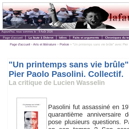
Aujourd'hui, nous sommes le :
9 Août 2026
Page d'accueil
La faute à Diderot
Idées
Faits et arguments
Chroniques du t
Page d'accueil
»
Arts et littérature
»
Poésie
» "Un printemps sans vie brûle" avec Pier P
"Un printemps sans vie brûle"
Pier Paolo Pasolini. Collectif.
La critique de Lucien Wasselin
Pasolini fut assassiné en 19
quarantième anniversaire de
pose plusieurs questions. Pas