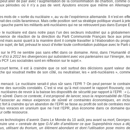
ne peut aller de pair avec l’augmentation de la consommation de charbon, comme ce
 aux périodes où il n’y a pas de vent. Ajoutons encore que même en Allemagn
s mots de « sortie du nucléaire », au vu de l’expérience allemande. Il n’est en eff
it des coûts faramineux. Mais cette position sert sa stratégie politique visant à j
e gauche parmi les militants anti-nucléaires qui ne se retrouvent pas dans Europe 
le nucléaire est dans notre pays l’un des secteurs industriel qui a globaleme
bsence de réaction de la direction du Parti Communiste Français face aux pris
fond mais aussi quant à la manière dont il compte travailler à l’élaboration du pr
 ce sujet, de fait, prévaut le souci d’éviter toute confrontation publique avec le Part
sur le PS ne semble pas sans effet dans ce domaine. Ainsi, dans l’Humanité d
 d’ici à 2012 les divergences qui subsistent avec vos partenaires sur l’énergie, les
 PCF. Les socialistes sont en réflexion sur le sujet ».
court terme, il est à craindre que ce soit surtout des décisions ayant valeur 
e qui voudrait mettre de son côté, ou neutraliser, les « anti-nucléaires », comm
t menacé. Le nucléaire serait-il plus sûr sans l’EPR ? On peut penser le contrair
igine des surcoûts constatés. C’est si vrai qu’à mot couvert le rapport Roussely, 
cléaires de revoir à la baisse les dispositifs de sécurité par rapport à l’EPR :
« L
ûreté. Dans ce contexte, il est proposé de lancer, sous la responsabilité de l’Eta
 d’associer au mieux exigences de sûreté et contraintes économiques, en incl
 donc fort à craindre qu’un abandon de l’EPR se fasse au profit de soit de centrales m
lus voraces en uranium que ne l’est l’EPR, plus économe dans ce domaine que
ur cette ressource.
s les technologies d’avenir. Dans Le Monde du 10 août, peu avant sa mort, George
truire une
« centrale de type G-IV afin d’améliorer ce que Superphénix nous a dé
dus, utilisant du thorium, un élément abondant et dont l’utilisation pose moins 