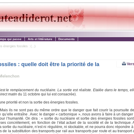
emps qui passe
Arts et littérature
Documents
 énergies fossiles : (...)
iles : quelle doit être la priorité de la
Vers
 Melenchon
c’est le remplacement du nucléaire. La sortie est réaliste. Etalée dans le temps, el
irect matin
du 11 octobre qui lui est consacrée).
e priorité et non la sortie des énergies fossiles.
 Mais ils ne sont pas du même ordre que le danger que fait courir la poursuite d
re qu’elle entraîne . Avec le danger « carbonique », nous avons à faire à un danger
ur l’humanité. On dira : « sortie du nucléaire et sortie des énergies fossiles sont
ses concrètement, en fonction de l’état actuel de la société et de la technique. A
ortie du nucléaire, n’est ni régulière, ni stockable, et ne pourra donc répondre à
e la substitution des transports par rail aux transports par route et au transport a