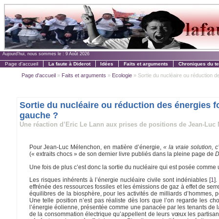
Aujourd'hui, nous sommes le :
9 Août 2026
Page d'accueil
La faute à Diderot
Idées
Faits et arguments
Chroniques du t
Page d'accueil
»
Faits et arguments
»
Ecologie
» Sortie du nucléaire ou réduction des
Sortie du nucléaire ou réduction des énergies foss
gauche ?
Une réaction d’Eric Le Lann aux prises de positions de Jean-Luc
Pour Jean-Luc Mélenchon, en matière d’énergie,
« la vraie solution, 
(« extraits chocs » de son dernier livre publiés dans la pleine page de
D
Une fois de plus c’est donc la sortie du nucléaire qui est posée comme un
Les risques inhérents à l’énergie nucléaire civile sont indéniables
[
1
]
.
effrénée des ressources fossiles et les émissions de gaz à effet de ser
équilibres de la biosphère, pour les activités de milliards d’hommes, po
Une telle position n’est pas réaliste dès lors que l’on regarde les cho
l’énergie éolienne, présentée comme une panacée par les tenants de la s
de la consommation électrique qu’appellent de leurs vœux les partisans d