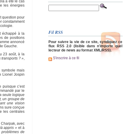
la a été le cas
e les énergies
et question pour
eter constamment
Ecologie.
Fil RSS
nt échappé à la
es de positions
Pour suivre la vie de ce site, syndiquez ce
ogramme annoncé
flux RSS 2.0 (lisible dans n'importe quel
i de Gauche.
lecteur de news au format XML/RSS).
u 23 août, à la
S'inscrire à ce fil
 transports ? »
,
de symbole mais
e Lionel Jospin
e puisque c’est
commandé par le
a seule logique
t, un groupe de
uant une vision
oins sure conçue
 les centrales
s Charpak, avec
jà appris »
et à
de problèmes de