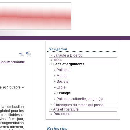
Navigation
»
La faute à Diderot
»
Idées
ion imprimable
»
Faits et arguments
»
Politique
»
Monde
»
Société
»
Ecole
le est jouable »
»
Ecologie
»
Politique culturelle, langue(s)
»
Chroniques du temps qui passe
e la combustion
»
Arts et littérature
 global pour les
»
Documents
 conciliables ».
insi, à ce jour,
 l’augmentation
érien intérieur,
Rechercher