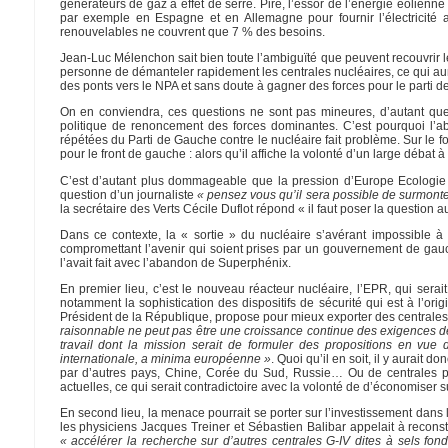
générateurs de gaz à effet de serre. Pire, l’essor de l’énergie éolien
par exemple en Espagne et en Allemagne pour fournir l’électricité
renouvelables ne couvrent que 7 % des besoins.
Jean-Luc Mélenchon sait bien toute l’ambiguïté que peuvent recouvrir le
personne de démanteler rapidement les centrales nucléaires, ce qui aura
des ponts vers le NPA et sans doute à gagner des forces pour le parti d
On en conviendra, ces questions ne sont pas mineures, d’autant que 
politique de renoncement des forces dominantes. C’est pourquoi l’a
répétées du Parti de Gauche contre le nucléaire fait problème. Sur le 
pour le front de gauche : alors qu’il affiche la volonté d’un large débat à
C’est d’autant plus dommageable que la pression d’Europe Ecologie 
question d’un journaliste
« pensez vous qu’il sera possible de surmonter
la secrétaire des Verts Cécile Duflot répond « il faut poser la question au
Dans ce contexte, la « sortie » du nucléaire s’avérant impossible à 
compromettant l’avenir qui soient prises par un gouvernement de gauch
l’avait fait avec l’abandon de Superphénix.
En premier lieu, c’est le nouveau réacteur nucléaire, l’EPR, qui serai
notamment la sophistication des dispositifs de sécurité qui est à l’or
Président de la République, propose pour mieux exporter des centrales nu
raisonnable ne peut pas être une croissance continue des exigences de s
travail dont la mission serait de formuler des propositions en vue
internationale, a minima européenne »
. Quoi qu’il en soit, il y aurait
par d’autres pays, Chine, Corée du Sud, Russie… Ou de centrales p
actuelles, ce qui serait contradictoire avec la volonté de d’économiser s
En second lieu, la menace pourrait se porter sur l’investissement dan
les physiciens Jacques Treiner et Sébastien Balibar appelait à recons
« accélérer la recherche sur d’autres centrales G-IV dites à sels fon