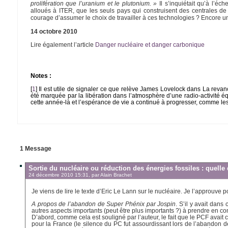
prolifération que l’uranium et le plutonium. »
Il s’inquiétait qu’à l’éc
alloués à ITER, que les seuls pays qui construisent des centrales de
courage d’assumer le choix de travailler à ces technologies ? Encore une
14 octobre 2010
Lire également l’article
Danger nucléaire et danger carbonique
Notes :
[
1
]
Il est utile de signaler ce que relève James Lovelock dans La rev
été marquée par la libération dans l’atmosphère d’une radio-activité é
cette année-là et l’espérance de vie a continué à progresser, comme les
1 Message
Sortie du nucléaire ou réduction des énergies fossiles : quelle d
24 décembre 2010 15:31, par
Alain Brachet
Je viens de lire le texte d’Eric Le Lann sur le nucléaire. Je l’approuve p
A propos de l’abandon de Super Phénix par Jospin
. S’il y avait dans
autres aspects importants (peut être plus importants ?) à prendre en co
D’abord, comme cela est souligné par l’auteur, le fait que le PCF avait
pour la France (le silence du PC fut assourdissant lors de l’abandon de