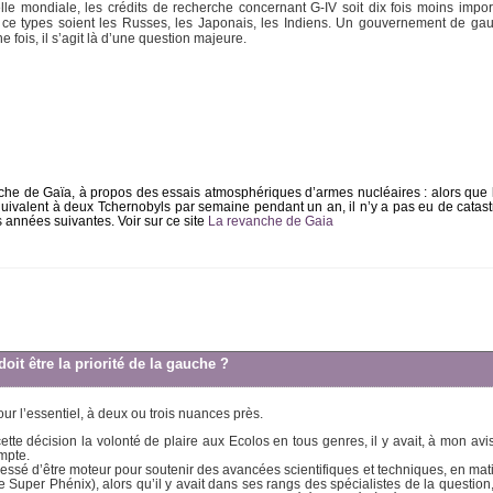
helle mondiale, les crédits de recherche concernant G-IV soit dix fois moins impo
 ce types soient les Russes, les Japonais, les Indiens. Un gouvernement de gauc
 fois, il s’agit là d’une question majeure.
anche de Gaïa, à propos des essais atmosphériques d’armes nucléaires : alors que
quivalent à deux Tchernobyls par semaine pendant un an, il n’y a pas eu de catast
 années suivantes. Voir sur ce site
La revanche de Gaia
oit être la priorité de la gauche ?
our l’essentiel, à deux ou trois nuances près.
 cette décision la volonté de plaire aux Ecolos en tous genres, il y avait, à mon av
mpte.
 cessé d’être moteur pour soutenir des avancées scientifiques et techniques, en mat
 Super Phénix), alors qu’il y avait dans ses rangs des spécialistes de la question