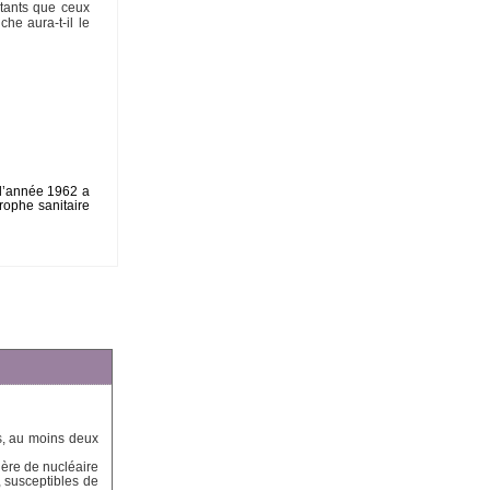
rtants que ceux
he aura-t-il le
 l’année 1962 a
rophe sanitaire
is, au moins deux
ière de nucléaire
, susceptibles de