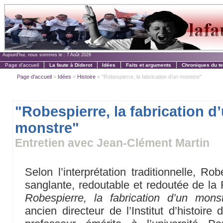
Aujourd'hui, nous sommes le :
7 Août 2026
Page d'accueil
La faute à Diderot
Idées
Faits et arguments
Chroniques du t
Page d'accueil
»
Idées
»
Histoire
» "Robespierre, la fabrication d’un monstre"
"Robespierre, la fabrication d
monstre"
Entretien avec Jean-Clément Martin
Selon l’interprétation traditionnelle, Rob
sanglante, redoutable et redoutée de la 
Robespierre, la fabrication d’un mons
ancien directeur de l’Institut d’histoire