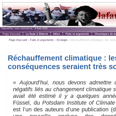
Aujourd'hui, nous sommes le :
9 Août 2026
Page d'accueil
La faute à Diderot
Idées
Faits et arguments
Chroniques du t
Page d'accueil
»
Faits et arguments
»
Ecologie
» Réchauffement climatique : les consé
Réchauffement climatique : le
conséquences seraient très s
« Aujourd’hui, nous devons admettre 
négatifs liés au changement climatique s
avait été estimé il y a quelques ann
Füssel, du
Potsdam Institute of Climat
est l’un des auteurs d’une publication (