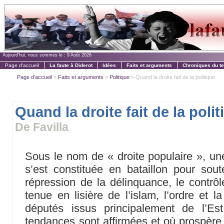
Aujourd'hui, nous sommes le :
9 Août 2026
Page d'accueil
La faute à Diderot
Idées
Faits et arguments
Chroniques du t
Page d'accueil
»
Faits et arguments
»
Politique
» Quand la droite fait de la politique
Quand la droite fait de la poli
De Favilla
Sous le nom de « droite populaire », un
s’est constituée en bataillon pour souten
répression de la délinquance, le contrôle
tenue en lisière de l’islam, l’ordre et 
députés issus principalement de l’E
tendances sont affirmées et où prospère d