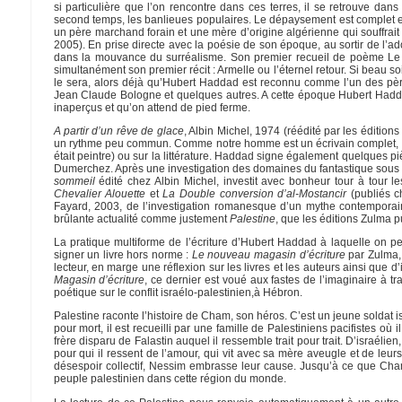
si particulière que l’on rencontre dans ces terres, il se retrouve dans
second temps, les banlieues populaires. Le dépaysement est complet et 
un père marchand forain et une mère d’origine algérienne qui souffrai
2005). En prise directe avec la poésie de son époque, au sortir de l’ad
dans la mouvance du surréalisme. Son premier recueil de poème Le Cha
simultanément son premier récit : Armelle ou l’éternel retour. Si beau so
le sera, alors déjà qu’Hubert Haddad est reconnu comme l’un des pèr
Jean Claude Bologne et quelques autres. A cette époque Hubert Haddad
inaperçus et qu’on attend de pied ferme.
A partir d’un rêve de glace
, Albin Michel, 1974 (réédité par les éditio
un rythme peu commun. Comme notre homme est un écrivain complet, entre 
était peintre) ou sur la littérature. Haddad signe également quelques p
Dumerchez. Après une investigation des domaines du fantastique sous u
sommeil
édité chez Albin Michel, investit avec bonheur tour à tour le
Chevalier Alouette
et
La Double conversion d’al-Mostancir
(publiés c
Fayard, 2003, de l’investigation romanesque d’un mythe contempora
brûlante actualité comme justement
Palestine
, que les éditions Zulma p
La pratique multiforme de l’écriture d’Hubert Haddad à laquelle on peu
signer un livre hors norme :
Le nouveau magasin d’écriture
par Zulma, 
lecteur, en marge une réflexion sur les livres et les auteurs ainsi que d
Magasin d’écriture
, ce dernier est voué aux fastes de l’imaginaire à t
poétique sur le conflit israélo-palestinien,à Hébron.
Palestine raconte l’histoire de Cham, son héros. C’est un jeune soldat 
pour mort, il est recueilli par une famille de Palestiniens pacifistes où 
frère disparu de Falastin auquel il ressemble trait pour trait. D’israéli
pour qui il ressent de l’amour, qui vit avec sa mère aveugle et de leur
désespoir collectif, Nessim embrasse leur cause. Jusqu’à ce que Cham s
peuple palestinien dans cette région du monde.