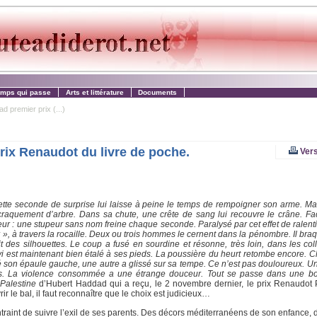
emps qui passe
Arts et littérature
Documents
 premier prix (...)
rix Renaudot du livre de poche.
Vers
i. Cette seconde de surprise lui laisse à peine le temps de rempoigner son arme. Ma
n craquement d’arbre. Dans sa chute, une crête de sang lui recouvre le crâne. Fa
ur : une stupeur sans nom freine chaque seconde. Paralysé par cet effet de ralenti,
r », à travers la rocaille. Deux ou trois hommes le cernent dans la pénombre. Il braq
uit des silhouettes. Le coup a fusé en sourdine et résonne, très loin, dans les col
vi est maintenant bien étalé à ses pieds. La poussière du heurt retombe encore. C
é son épaule gauche, une autre a glissé sur sa tempe. Ce n’est pas douloureux. U
nts. La violence consommée a une étrange douceur. Tout se passe dans une b
e
Palestine
d’Hubert Haddad qui a reçu, le 2 novembre dernier, le prix Renaudot 
r le bal, il faut reconnaître que le choix est judicieux…
ntraint de suivre l’exil de ses parents. Des décors méditerranéens de son enfance, 