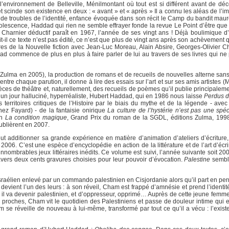
 l’environnement de Belleville, Ménilmontant où tout est si différent avant de déc
scinde son existence en deux : « avant » et « après » Il a connu les aléas de l’im
t de troubles de l’identité, enfance évoquée dans son récit le Camp du bandit mau
olescence, Haddad qui rien ne semble effrayer fonde la revue Le Point d’être que l
rnier déductif paraît en 1967, l’année de ses vingt ans ! Déjà boulimique d’écr
it-il ce texte n’est pas édité, ce n’est que plus de vingt ans après son achèvement 
es de la Nouvelle fiction avec Jean-Luc Moreau, Alain Absire, Georges-Olivier 
 commence de plus en plus à faire parler de lui au travers de ses livres qui ne
ns Zulma en 2005), la production de romans et de recueils de nouvelles alterne san
chaque parution, il donne à lire des essais sur l’art et sur ses amis artistes (Mi
ièces de théâtre et, naturellement, des recueils de poèmes qu’il publie principalem
n jour halluciné, hyperréaliste, Hubert Haddad, qui en 1986 nous laisse
Perdus d
s territoires critiques de l’Histoire par le biais du mythe et de la légende - a
hez Fayard) - de la fantaisie onirique
La culture de l’hystérie n’est pas une spéci
in
La condition magique
, Grand Prix du roman de la SGDL, éditions Zulma, 1998
ublièrent en 2007.
t additionner sa grande expérience en matière d’animation d’ateliers d’écriture, 
2006. C’est une espèce d’encyclopédie en action de la littérature et de l’art d’écri
’innombrables jeux littéraires inédits. Ce volume est suivi, l’année suivante soit 2
ravers deux cents gravures choisies pour leur pouvoir d’évocation.
Palestine
sembl
israélien enlevé par un commando palestinien en Cisjordanie alors qu’il part en pe
il devient l’un des leurs : à son réveil, Cham est frappé d’amnésie et prend l’identi
en, il va devenir palestinien, et d’oppresseur, opprimé… Auprès de cette jeune femme
s proches, Cham vit le quotidien des Palestiniens et passe de douleur intime qui e
e réveille de nouveau à lui-même, transformé par tout ce qu’il a vécu : l’existen