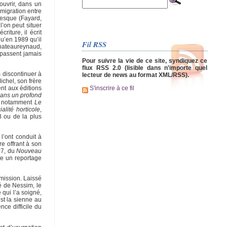
ouvrir, dans un
migration entre
resque (Fayard,
’on peut situer
iture, il écrit
qu’en 1989 qu’il
Fil RSS
Chateaureynaud,
 passent jamais
Pour suivre la vie de ce site, syndiquez ce
flux RSS 2.0 (lisible dans n'importe quel
s discontinuer à
lecteur de news au format XML/RSS).
chel, son frère
ent aux éditions
S'inscrire à ce fil
ans un profond
vec notamment
Le
alité horticole
,
 ou de la plus
l’ont conduit à
re offrant à son
007, du
Nouveau
e un reportage
rmission. Laissé
té de Nessim, le
 qui l’a soigné,
st la sienne au
ce difficile du