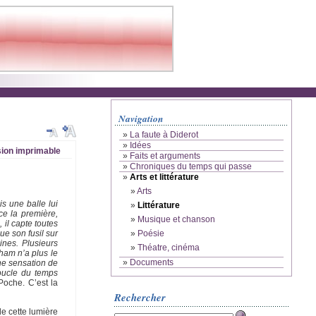
Navigation
»
La faute à Diderot
»
Idées
ion imprimable
»
Faits et arguments
»
Chroniques du temps qui passe
»
Arts et littérature
»
Arts
is une balle lui
»
Littérature
ce la première,
»
Musique et chanson
 il capte toutes
»
Poésie
ue son fusil sur
lines. Plusieurs
»
Théatre, cinéma
ham n’a plus le
»
Documents
ne sensation de
oucle du temps
Poche. C’est la
Rechercher
de cette lumière