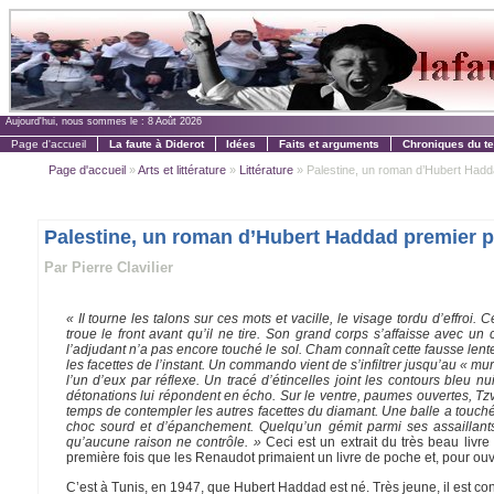
Aujourd'hui, nous sommes le :
8 Août 2026
Page d'accueil
La faute à Diderot
Idées
Faits et arguments
Chroniques du t
Page d'accueil
»
Arts et littérature
»
Littérature
» Palestine, un roman d’Hubert Haddad
Palestine, un roman d’Hubert Haddad premier p
Par Pierre Clavilier
« Il tourne les talons sur ces mots et vacille, le visage tordu d’effro
troue le front avant qu’il ne tire. Son grand corps s’affaisse avec u
l’adjudant n’a pas encore touché le sol. Cham connaît cette fausse lente
les facettes de l’instant. Un commando vient de s’infiltrer jusqu’au « mu
l’un d’eux par réflexe. Un tracé d’étincelles joint les contours bleu n
détonations lui répondent en écho. Sur le ventre, paumes ouvertes, Tz
temps de contempler les autres facettes du diamant. Une balle a touch
choc sourd et d’épanchement. Quelqu’un gémit parmi ses assailla
qu’aucune raison ne contrôle. »
Ceci est un extrait du très beau livr
première fois que les Renaudot primaient un livre de poche et, pour ouvri
C’est à Tunis, en 1947, que Hubert Haddad est né. Très jeune, il est co