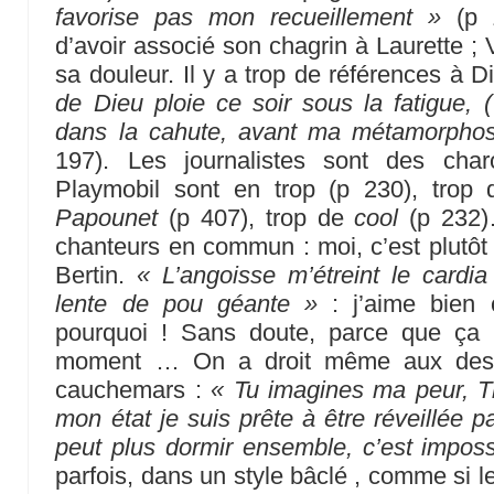
favorise pas mon recueillement »
(p 1
d’avoir associé son chagrin à Laurette ; V
sa douleur. Il y a trop de références à D
de Dieu ploie ce soir sous la fatigue, (
dans la cahute, avant ma métamorphos
197). Les journalistes sont des cha
Playmobil sont en trop (p 230), trop
Papounet
(p 407), trop de
cool
(p 232)
chanteurs en commun : moi, c’est plutôt 
Bertin.
« L’angoisse m’étreint le card
lente de pou géante »
: j’aime bien c
pourquoi ! Sans doute, parce que ça 
moment … On a droit même aux desc
cauchemars :
« Tu imagines ma peur, T
mon état je suis prête à être réveillée 
peut plus dormir ensemble, c’est imposs
parfois, dans un style bâclé , comme si l