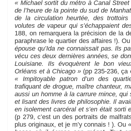
« Michael sortit du métro à Canal Street 
de l’heure de la pointe du sud de Manhata
de la circulation heurtée, des trottoirs
volutes de vapeur qui s’échappaient des 
188, on remarquera la précision de la de
paraphrase le quartier des affaires !). O
épouse qu’Ida ne connaissait pas. Ils par
vécu ces deux dernières années, se don
Louisiane. Ils évoquèrent le bon vie
Orléans et à Chicago »
(pp 235-236, ça 
« Impitoyable patron d’un des quarti
trafiquant de drogue, maître chanteur, mai
aussi un homme à la carrure mince, qui s
et lisant des livres de philosophie. Il avai
en isolement carcéral et s’en était sorti
(p 279, c’est un des portraits de malfrat
plus originaux, et je m’y connais ! ). Ou
«