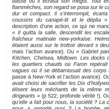
basse où il écrasa son mégot. Tout en 
flammèches, son regard se posa sur le can
dur et compact. Il s’interrompit, écarta
coussins du canapé-lit et le déplia »
description d’une action, ce qui ne ma
« Il quitta la salle, descendit les escal
fraîcheur matinale new-yorkaise. Hel
étaient aussi sur le trottoir devant s de
mais l’action avance). Ou
« Gabriel par
Kitchen, Chelsea, Midtown. Les docks de
les quartiers chauds où Faron repérait 
vagues où il se débarrassait des corps 
passe à New-York et l’action avance). 
avait choisi de sacrifier les Dix d’holl
élisent leurs méchants de la même man
dirigeants »
(p 522, profonde vérité !). O
qu’elle a fait pour nous, la société ? La 
nous a apporté quoi ? La bombe at