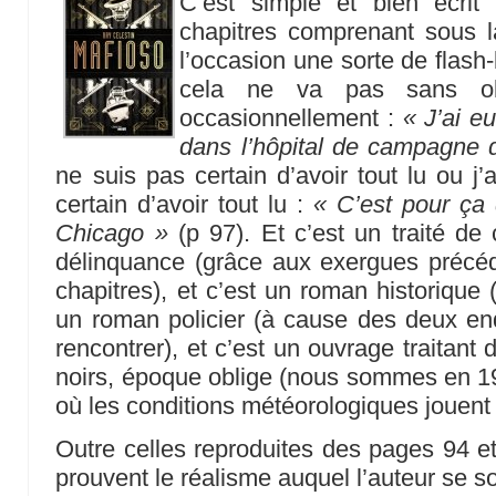
C’est simple et bien écri
chapitres comprenant sous la
l’occasion une sorte de fla
cela ne va pas sans ob
occasionnellement :
« J’ai e
dans l’hôpital de campagne 
ne suis pas certain d’avoir tout lu ou j’
certain d’avoir tout lu :
« C’est pour ça q
Chicago »
(p 97). Et c’est un traité de
délinquance (grâce aux exergues précé
chapitres), et c’est un roman historique (c
un roman policier (à cause des deux enq
rencontrer), et c’est un ouvrage traitant 
noirs, époque oblige (nous sommes en 19
où les conditions météorologiques jouent l
Outre celles reproduites des pages 94 et
prouvent le réalisme auquel l’auteur se s