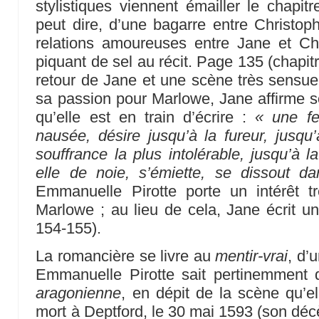
stylistiques viennent émailler le chapit
peut dire, d’une bagarre entre Christo
relations amoureuses entre Jane et Chr
piquant de sel au récit. Page 135 (chapi
retour de Jane et une scène très sensuell
sa passion pour Marlowe, Jane affirme so
qu’elle est en train d’écrire :
« une f
nausée, désire jusqu’à la fureur, jusqu’
souffrance la plus intolérable, jusqu’à la
elle de noie, s’émiette, se dissout d
Emmanuelle Pirotte porte un intérêt 
Marlowe ; au lieu de cela, Jane écrit un
154-155).
La romancière se livre au
mentir-vrai
, d’
Emmanuelle Pirotte sait pertinemment q
aragonienne
, en dépit de la scène qu’e
mort à Deptford, le 30 mai 1593 (son déc