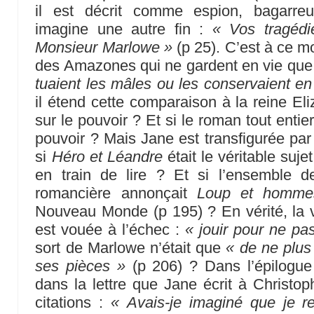
il est décrit comme espion, bagarreu
imagine une autre fin :
« Vos tragéd
Monsieur Marlowe »
(p 25). C’est à ce mo
des Amazones qui ne gardent en vie qu
tuaient les mâles ou les conservaient e
il étend cette comparaison à la reine Eli
sur le pouvoir ? Et si le roman tout entier
pouvoir ? Mais Jane est transfigurée par 
si
Héro et Léandre
était le véritable suje
en train de lire ? Et si l’ensemble d
romancière annonçait
Loup et homme
Nouveau Monde (p 195) ? En vérité, la 
est vouée à l’échec :
« jouir pour ne pas
sort de Marlowe n’était que
« de ne plus 
ses pièces »
(p 206) ? Dans l’épilogue 
dans la lettre que Jane écrit à Christop
citations :
« Avais-je imaginé que je re