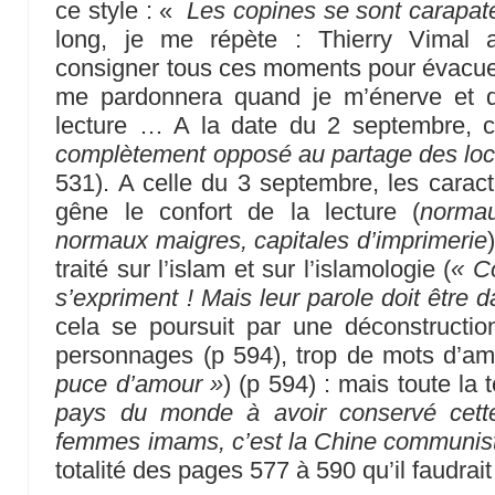
ce style : «
Les copines se sont carapat
long, je me répète : Thierry Vimal a
consigner tous ces moments pour évacuer 
me pardonnera quand je m’énerve et q
lecture … A la date du 2 septembre, c
complètement opposé au partage des lo
531). A celle du 3 septembre, les caract
gêne le confort de la lecture (
normau
normaux maigres, capitales d’imprimerie
traité sur l’islam et sur l’islamologie (
« C
s’expriment ! Mais leur parole doit être 
cela se poursuit par une déconstructio
personnages (p 594), trop de mots d’am
puce d’amour »
) (p 594) : mais toute la 
pays du monde à avoir conservé cette
femmes imams, c’est la Chine communist
totalité des pages 577 à 590 qu’il faudrait 