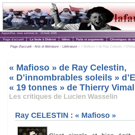
Aujourd'hui, nous sommes le :
10 Août 2026
Page d'accueil
La faute à Diderot
Idées
Faits et arguments
Chroniques du t
Page d'accueil
»
Arts et littérature
»
Littérature
» « Mafioso » de Ray Celestin, « D’innom
« Mafioso » de Ray Celestin,
« D’innombrables soleils » d’
« 19 tonnes » de Thierry Vimal
Les critiques de Lucien Wasselin
Ray CELESTIN : « Mafioso »