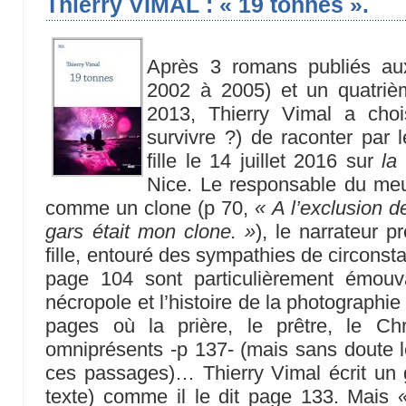
Thierry VIMAL : « 19 tonnes ».
Après 3 romans publiés aux 
2002 à 2005) et un quatriè
2013, Thierry Vimal a choi
survivre ?) de raconter par l
fille le 14 juillet 2016 sur
la
Nice. Le responsable du meu
comme un clone (p 70,
« A l’exclusion d
gars était mon clone. »
), le narrateur 
fille, entouré des sympathies de circons
page 104 sont particulièrement émouv
nécropole et l’histoire de la photographi
pages où la prière, le prêtre, le Ch
omniprésents -p 137- (mais sans doute le
ces passages)… Thierry Vimal écrit un 
texte) comme il le dit page 133. Mais