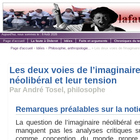
Aujourd'hui, nous sommes le :
8 Août 2026
Page d'accueil
La faute à Diderot
Idées
Faits et arguments
Chroniques du t
Page d'accueil
»
Idées
»
Philosophie, anthropologie...
» Les deux voies de l’imaginaire n
Les deux voies de l’imaginair
néolibéral et leur tension
Par André Tosel, philosophe
Remarques préalables sur la noti
La question de l’imaginaire néolibéral e
manquent pas les analyses critiques su
comme conception du monde propre 