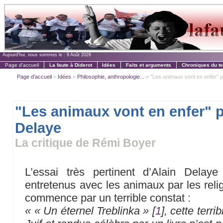
Aujourd'hui, nous sommes le :
9 Août 2026
Page d'accueil
La faute à Diderot
Idées
Faits et arguments
Chroniques du t
Page d'accueil
»
Idées
»
Philosophie, anthropologie...
» "Les animaux vont en enfer" p
"Les animaux vont en enfer" p
Delaye
La critique de Rémi Boyer
L’essai très pertinent d’Alain Delaye
entretenus avec les animaux par les reli
commence par un terrible constat :
« « Un éternel Treblinka »
[
1
]
, cette terr