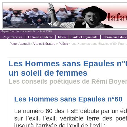
Aujourd'hui, nous sommes le :
7 Août 2026
Page d'accueil
La faute à Diderot
Idées
Faits et arguments
Chroniques du t
Page d'accueil
»
Arts et littérature
»
Poésie
» Les Hommes sans Epaules n°60, Pour un s
Les Hommes sans Epaules n°
un soleil de femmes
Les conseils poétiques de Rémi Boye
Les Hommes sans Epaules n°60
Le numéro 60 des HsE débute par un édi
sur l’exil, l’exil, véritable terre des 
jusqu’à l’arrivée de l’exil de l’exil :