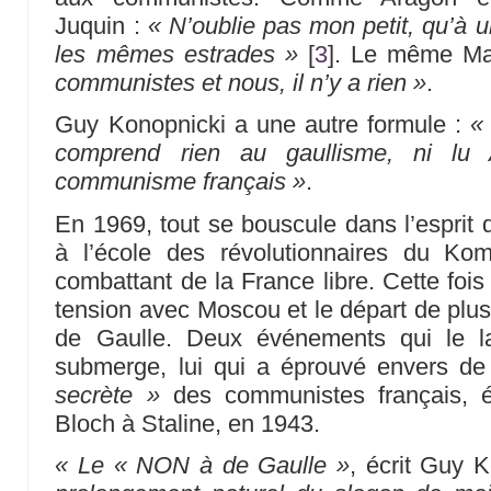
Juquin :
« N’oublie pas mon petit, qu’à
les mêmes estrades »
[
3
]
. Le même Ma
communistes et nous, il n’y a rien »
.
Guy Konopnicki a une autre formule :
«
comprend rien au gaullisme, ni lu
communisme français »
.
En 1969, tout se bouscule dans l’espri
à l’école des révolutionnaires du Kom
combattant de la France libre. Cette fois i
tension avec Moscou et le départ de plus
de Gaulle. Deux événements qui le la
submerge, lui qui a éprouvé envers de
secrète »
des communistes français, 
Bloch à Staline, en 1943.
« Le « NON à de Gaulle »
, écrit Guy 