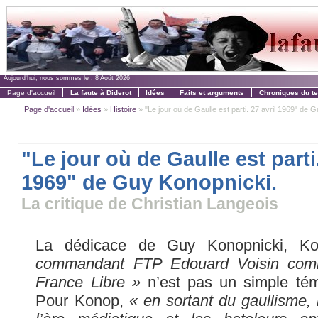
Aujourd'hui, nous sommes le :
8 Août 2026
Page d'accueil
La faute à Diderot
Idées
Faits et arguments
Chroniques du t
Page d'accueil
»
Idées
»
Histoire
» "Le jour où de Gaulle est parti. 27 avril 1969" de Gu
"Le jour où de Gaulle est parti.
1969" de Guy Konopnicki.
La critique de Christian Langeois
La dédicace de Guy Konopnicki, K
commandant FTP Edouard Voisin comb
France Libre »
n’est pas un simple témo
Pour Konop,
« en sortant du gaullisme