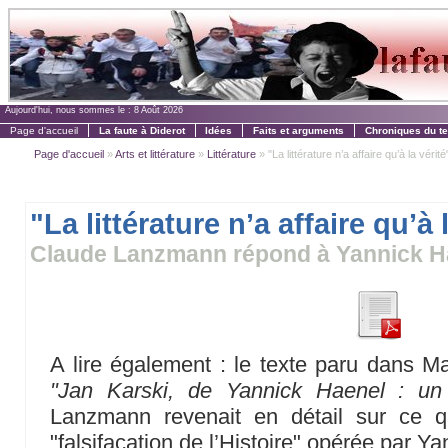
Aujourd'hui, nous sommes le :
8 Août 2026
Page d'accueil
La faute à Diderot
Idées
Faits et arguments
Chroniques du t
Page d'accueil
»
Arts et littérature
»
Littérature
» "La littérature n’a affaire qu’à la vérité
"La littérature n’a affaire qu’à 
Claude Lanzmann répond à Yannick H
A lire également : le texte paru dans M
"Jan Karski, de Yannick Haenel : un
Lanzmann revenait en détail sur ce q
"falsifacation de l’Histoire" opérée par Y