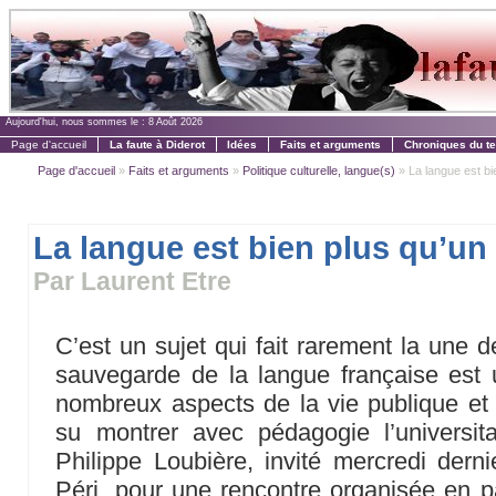
Aujourd'hui, nous sommes le :
8 Août 2026
Page d'accueil
La faute à Diderot
Idées
Faits et arguments
Chroniques du t
Page d'accueil
»
Faits et arguments
»
Politique culturelle, langue(s)
» La langue est bie
La langue est bien plus qu’un 
Par Laurent Etre
C’est un sujet qui fait rarement la une de 
sauvegarde de la langue française est 
nombreux aspects de la vie publique et 
su montrer avec pédagogie l’universitair
Philippe Loubière, invité mercredi derni
Péri, pour une rencontre organisée en pa