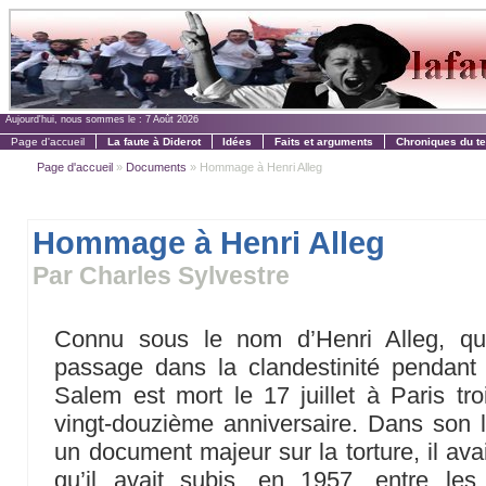
Aujourd'hui, nous sommes le :
7 Août 2026
Page d'accueil
La faute à Diderot
Idées
Faits et arguments
Chroniques du t
Page d'accueil
»
Documents
» Hommage à Henri Alleg
Hommage à Henri Alleg
Par Charles Sylvestre
Connu sous le nom d’Henri Alleg, qu’
passage dans la clandestinité pendant 
Salem est mort le 17 juillet à Paris tro
vingt-douzième anniversaire. Dans son 
un document majeur sur la torture, il ava
qu’il avait subis, en 1957, entre le