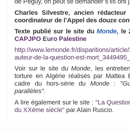
de Péguy, on peut se demander s’ils ont 
Charles Silvestre, ancien rédacteu
coordinateur de l’Appel des douze cont
Texte publié sur le site du
Monde
, le
CAPJPO Euro Palestine
http://www.lemonde.fr/disparitions/article
auteur-de-la-question-est-mort_3449495
Voir sur le site du
Monde
, les entreti
torture en Algérie réalisés par Mattea
cadre du hors-série du
Monde
:
"Gu
parallèles"
.
A lire également sur le site :
"La Question
du XXème siècle"
par Alain Ruscio.