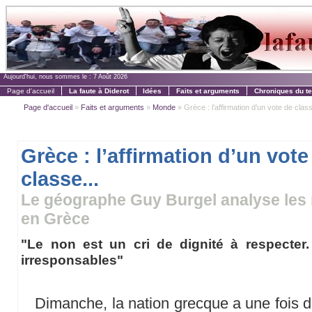
Aujourd'hui, nous sommes le :
7 Août 2026
Page d'accueil
La faute à Diderot
Idées
Faits et arguments
Chroniques du t
Page d'accueil
»
Faits et arguments
»
Monde
» Grèce : l’affirmation d’un vote de class
Grèce : l’affirmation d’un vote
classe...
Le géographe Guy Burgel analyse les 
en Grèce
"Le non est un cri de dignité à respecte
irresponsables"
Dimanche, la nation grecque a une fois d