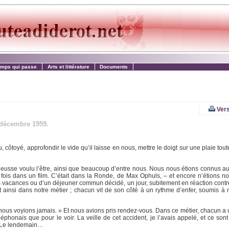
emps qui passe
Arts et littérature
Documents
Vers
 décembre 1959.
 côtoyé, approfondir le vide qu’il laisse en nous, mettre le doigt sur une plaie tout
 j’eusse voulu l’être, ainsi que beaucoup d’entre nous. Nous nous étions connus a
 fois dans un film. C’était dans la Ronde, de Max Ophuls, – et encore n’étions n
vacances ou d’un déjeuner commun décidé, un jour, subitement en réaction contre
t ainsi dans notre métier ; chacun vit de son côté à un rythme d’enfer, soumis à 
nous voyions jamais. » Et nous avions pris rendez-vous. Dans ce métier, chacun a 
éléphonais que pour le voir. La veille de cet accident, je l’avais appelé, et ce so
n. Le lendemain…