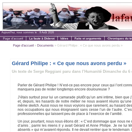
Aujourd'hui, nous sommes le :
8 Août 2026
Page d'accueil
La faute à Diderot
Idées
Faits et arguments
Chroniques du t
Page d'accueil
»
Documents
» Gérard Philipe : « Ce que nous avons perdu »
Gérard Philipe : « Ce que nous avons perdu »
Un texte de Serge Reggiani paru dans l’Humanité Dimanche du 6
Parler de Gérard Philipe ! N’est-ce pas encore pour ceux qui l’ont connu,
manquera pas de rester longtemps encore douloureuse ?
J’étais surtout pour lui un camarade plutôt qu’un ami intime, bien que
et, depuis, les hasards de notre métier ne nous avaient réunis qu’une
même sketch. Aussi nous ne nous voyions que rarement, au hasard des 
nos occupations qui nous éloignaient sans cesse l’un de l’autre. C’es
professionnelles qui laissent peu de place à l’exercice de l’amitié.
Un jour, pourtant, nous nous étions dit : « C’est dommage que nous ne 
d’amis ; parmi les miens il y avait Gérard et Anne Philipe. Je ne lui t
absents » qui m’avaient répondu. Il ne devait rentrer que le lendemai