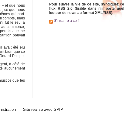
Pour suivre la vie de ce site, syndiquez ce
ne – et que nous
flux RSS 2.0 (lisible dans n'importe quel
us ; ce que nous
lecteur de news au format XML/RSS).
-mêmes qui part.
qui compte, mais
S'inscrire à ce fil
l fut le seul à
me au commerce,
it permis aucune
arition pouvait
l avait été élu
hant bien que ce
 Gérard-Philipe.
rgent, à côté de
 été aucunement
justice que les
istration
Site réalisé avec
SPIP