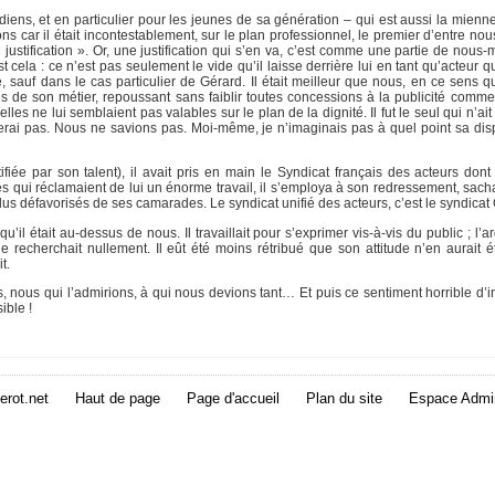
édiens, et en particulier pour les jeunes de sa génération – qui est aussi la mien
s car il était incontestablement, sur le plan professionnel, le premier d’entre no
 justification ». Or, une justification qui s’en va, c’est comme une partie de nous
st cela : ce n’est pas seulement le vide qu’il laisse derrière lui en tant qu’acteur 
auf dans le cas particulier de Gérard. Il était meilleur que nous, en ce sens qu’i
s de son métier, repoussant sans faiblir toutes concessions à la publicité com
les ne lui semblaient pas valables sur le plan de la dignité. Il fut le seul qui n’a
lerai pas. Nous ne savions pas. Moi-même, je n’imaginais pas à quel point sa disp
iée par son talent), il avait pris en main le Syndicat français des acteurs dont i
les qui réclamaient de lui un énorme travail, il s’employa à son redressement, sac
plus défavorisés de ses camarades. Le syndicat unifié des acteurs, c’est le syndicat
l était au-dessus de nous. Il travaillait pour s’exprimer vis-à-vis du public ; l’a
 ne recherchait nullement. Il eût été moins rétribué que son attitude n’en aurait
t.
 nous qui l’admirions, à qui nous devions tant… Et puis ce sentiment horrible d’in
ible !
erot.net
Haut de page
Page d'accueil
Plan du site
Espace Admin