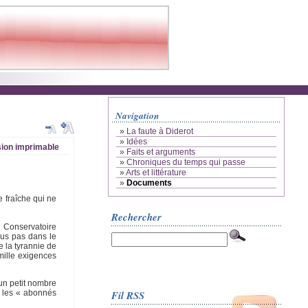
Navigation
»
La faute à Diderot
»
Idées
ion imprimable
»
Faits et arguments
»
Chroniques du temps qui passe
»
Arts et littérature
»
Documents
e fraîche qui ne
Rechercher
u Conservatoire
ous pas dans le
 la tyrannie de
mille exigences
un petit nombre
Fil RSS
nt les « abonnés