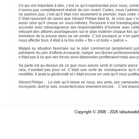
Ce qui est important à dire, c’est ce qu’il représentait pour nous, com
n’avons pas complètement réalisé de son vivant. Certes, nous l’admirion
ne savions pas, c’est qu’il était non seulement le premier, mais notre «
C’était rassurant de savoir que Gérard Philipe était là. Je crois que c’e
aussi celui qu’il creuse en nous-mêmes. Personne n’est irremplaçable, s
accorder avec intransigeance ses responsabilités d’homme avec celle
refusant des affaires avantageuses sur le plan matériel chaque fois qu’el
immixtion de la presse dans sa vie privée. C’est pourquoi je n’en par
nous affecter tous. Il était à la fois notre « fils » et notre « patron ».
Malgré sa situation favorisée sur le plan commercial (amplement justif
président. Au prix d’efforts écrasants, malgré ses tâches professionnel
n’était pas à lui que ses forces ainsi dépensées profiteraient mais aux 
Sa perte est au-dessus de ce que nous avions senti et compris parce qu’i
cela, n’existait pas pour lui. C’était une sorte de conséquence qu’il
modifiée. Il avait la générosité et c’était encore en cela qu’il nous justifiai
Gérard Philipe… Le vide qu’il laisse en nous, ses amis, ses camarades,
incroyants, dont je suis, ressentent plus vivement encore… C’est imposs
Copyright © 2008 - 2026 lafauteadid