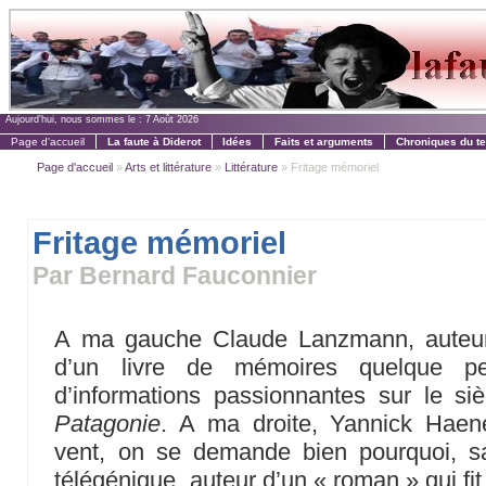
Aujourd'hui, nous sommes le :
7 Août 2026
Page d'accueil
La faute à Diderot
Idées
Faits et arguments
Chroniques du t
Page d'accueil
»
Arts et littérature
»
Littérature
» Fritage mémoriel
Fritage mémoriel
Par Bernard Fauconnier
A ma gauche Claude Lanzmann, aute
d’un livre de mémoires quelque pe
d’informations passionnantes sur le si
Patagonie
. A ma droite, Yannick Haene
vent, on se demande bien pourquoi, sa
télégénique, auteur d’un « roman » qui fi