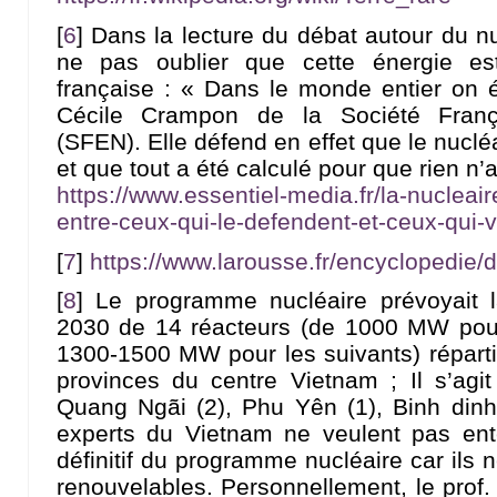
[
6
]
Dans la lecture du débat autour du nuc
ne pas oublier que cette énergie est 
française : « Dans le monde entier on 
Cécile Crampon de la Société França
(SFEN). Elle défend en effet que le nuclé
et que tout a été calculé pour que rien n’a
https://www.essentiel-media.fr/la-nucleai
entre-ceux-qui-le-defendent-et-ceux-qui-ve
[
7
]
https://www.larousse.fr/encyclopedi
[
8
]
Le programme nucléaire prévoyait 
2030 de 14 réacteurs (de 1000 MW pour
1300-1500 MW pour les suivants) répartis
provinces du centre Vietnam ; Il s’agi
Quang Ngãi (2), Phu Yên (1), Binh dinh 
experts du Vietnam ne veulent pas ent
définitif du programme nucléaire car ils 
renouvelables. Personnellement, le pro