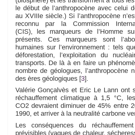
(biosphère) et les transforment à tous les
le début de l’anthropocène avec celui de 
au XVIIIe siècle.) Si l’anthropocène n’es
reconnu par la Commission Internat
(CIS), les marqueurs de l’Homme sur
présents. Ces marqueurs sont l’abo
humaines sur l’environnement : tels que 
déforestation, l’exploitation du nucléa
transports. De là à en faire un phénom
nombre de géologues, l’anthropocène n
des ères géologiques
[
3
]
.
Valérie Gonçalvès et Eric Le Lann ont sou
réchauffement climatique à 1,5 °C, l
CO2 devraient diminuer de 45% entre 20
1990, et arriver à la neutralité carbone v
Les conséquences du réchauffement 
prévisibles (vagues de chaleur, sécheress