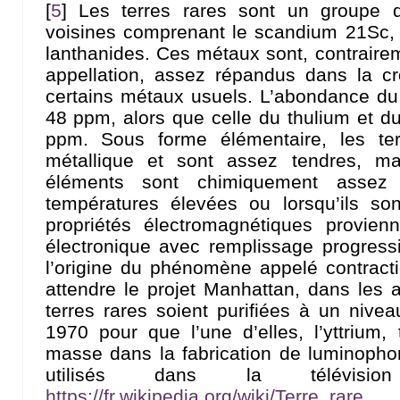
[
5
]
Les terres rares sont un groupe 
voisines comprenant le scandium 21Sc, l
lanthanides. Ces métaux sont, contraire
appellation, assez répandus dans la cro
certains métaux usuels. L’abondance du 
48 ppm, alors que celle du thulium et du
ppm. Sous forme élémentaire, les te
métallique et sont assez tendres, ma
éléments sont chimiquement assez 
températures élevées ou lorsqu’ils son
propriétés électromagnétiques provienn
électronique avec remplissage progress
l’origine du phénomène appelé contractio
attendre le projet Manhattan, dans les
terres rares soient purifiées à un nivea
1970 pour que l’une d’elles, l’yttrium,
masse dans la fabrication de luminopho
utilisés dans la télévis
https://fr.wikipedia.org/wiki/Terre_rare