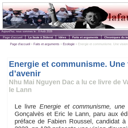
Aujourd'hui, nous sommes le :
8 Août 2026
Page d'accueil
La faute à Diderot
Idées
Faits et arguments
Chroniques du t
Page d'accueil
»
Faits et arguments
»
Ecologie
» Energie et communisme. Une vision 
Energie et communisme. Une 
d’avenir
Nhu Mai Nguyen Dac a lu ce livre de V
le Lann
Le livre
Energie et communisme, une v
Gonçalvès et Eric le Lann, paru aux éd
préface de Fabien Roussel, candidat à l’