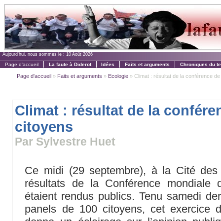
Aujourd'hui, nous sommes le :
10 Août 2026
Page d'accueil
La faute à Diderot
Idées
Faits et arguments
Chroniques du t
Page d'accueil
»
Faits et arguments
»
Ecologie
» Climat : résultat de la conférence de
Climat : résultat de la confér
citoyens
Par Sylvestre Huet
Ce midi (29 septembre), à la Cité des s
résultats de la Conférence mondiale 
étaient rendus publics. Tenu samedi de
panels de 100 citoyens, cet exercice d