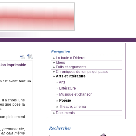
Navigation
»
La faute à Diderot
»
Idées
ion imprimable
»
Faits et arguments
»
Chroniques du temps qui passe
»
Arts et littérature
h est avant tout un
»
Arts
»
Littérature
»
Musique et chanson
Il a choisi une
»
Poésie
xes que pose la
»
Théatre, cinéma
é.
»
Documents
noue pleinement
Rechercher
, prennent vie,
de en cela même