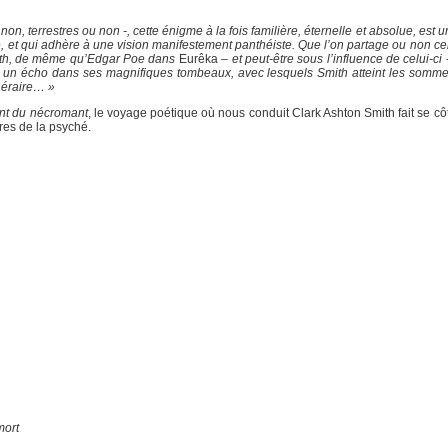
n, terrestres ou non -, cette énigme à la fois familière, éternelle et absolue, est u
 et qui adhère à une vision manifestement panthéiste. Que l’on partage ou non celle-
ith, de même qu’Edgar Poe dans
Eurêka
– et peut-être sous l’influence de celui-ci -
e un écho dans ses magnifiques tombeaux, avec lesquels Smith atteint les sommets
unéraire… »
nt du nécromant
, le voyage poétique où nous conduit Clark Ashton Smith fait se cô
bres de la psyché.
mort