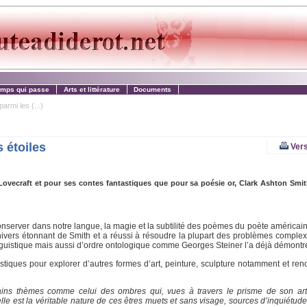
emps qui passe
Arts et littérature
Documents
armi les (...)
 étoiles
Vers
ovecraft et pour ses contes fantastiques que pour sa poésie or, Clark Ashton Smit
server dans notre langue, la magie et la subtilité des poèmes du poète américain. 
ers étonnant de Smith et a réussi à résoudre la plupart des problèmes comple
guistique mais aussi d’ordre ontologique comme Georges Steiner l’a déjà démontr
stiques pour explorer d’autres formes d’art, peinture, sculpture notamment et re
rtains thèmes comme celui des ombres qui, vues à travers le prisme de son art
e est la véritable nature de ces êtres muets et sans visage, sources d’inquiétu