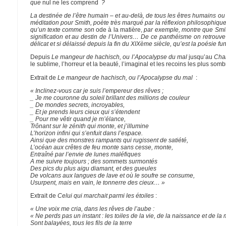
que
nul ne les comprend
?
La destinée de l’être humain – et au-delà, de tous les êtres humains ou no
méditation pour Smith, poète très marqué par la réflexion philosophique,
qu’un texte comme son
ode à la matière,
par exemple, montre que Sm
signification et au destin de l’Univers… De ce panthéisme on retrouv
délicat et si délaissé depuis la fin du XIXème siècle, qu’est la poésie f
Depuis
Le mangeur de hachisch, ou l’Apocalypse du mal
jusqu’au
Cha
le sublime, l’horreur et la beauté, l’imaginal et les recoins les plus som
Extrait de
Le mangeur de hachisch, ou l’Apocalypse du mal
:
« Inclinez-vous car je suis l’empereur des rêves ;
_ Je me couronne du soleil brillant des millions de couleur
_ De mondes secrets, incroyables,
_ Et je prends leurs cieux qui s’étendent
_ Pour me vêtir quand je m’élance,
Trônant sur le zénith qui monte, et j’illumine
L’horizon infini qui s’enfuit dans l’espace.
Ainsi que des monstres rampants qui rugissent de satiété,
L’océan aux crêtes de feu monte sans cesse, monte,
Entraîné par l’envie de lunes maléfiques
A me suivre toujours ; des sommets surmontés
Des pics du plus aigu diamant, et des gueules
De volcans aux langues de lave et où le soufre se consume,
Usurpent, mais en vain, le tonnerre des cieux… »
Extrait de
Celui qui marchait parmi les étoiles
:
« Une voix me cria, dans les rêves de l’aube :
« Ne perds pas un instant : les toiles de la vie, de la naissance et de la 
Sont balayées, tous les fils de la terre