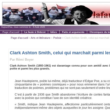
Aujourd'hui, nous sommes le :
6 Août 2026
Page d'accueil
La faute à Diderot
Idées
Faits et arguments
Chroniques du t
Page d'accueil
»
Arts et littérature
»
Poésie
» Clark Ashton Smith, celui qui marchait p
Clark Ashton Smith, celui qui marchait parmi les
Par Rémi Boyer
Clark Ashton Smith (1893-1961) est davantage connu pour son amitié avec L
poète et parmi les plus grands.
Jean Hautepierre, poète lui-même, déjà traducteur d’Edgar Poe, a su con
cinquantaine de « poèmes cosmiques » pour nous emmener dans l’univ
traduction de poèmes, problèmes qui ne sont pas seulement d’ordre lin
C’est à partir de 1936 que Smith abandonne l’écriture de contes fanta
avec la poésie qui constitue l’axe de son identité créatrice.
« Smith
, indique Jean Hautepierre,
affectionne particulièrement ce
indépendamment même des objets auxquelles le jour les assigne. Quell