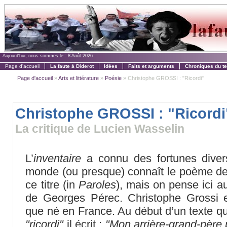
Aujourd'hui, nous sommes le :
8 Août 2026
Page d'accueil
La faute à Diderot
Idées
Faits et arguments
Chroniques du t
Page d'accueil
»
Arts et littérature
»
Poésie
» Christophe GROSSI : "Ricordi"
Christophe GROSSI : "Ricordi
La critique de Lucien Wasselin
L’
inventaire
a connu des fortunes diverse
monde (ou presque) connaît le poème de
ce titre (in
Paroles
), mais on pense ici 
de Georges Pérec. Christophe Grossi es
que né en France. Au début d’un texte qu
"ricordi"
il écrit :
"Mon arrière-grand-père 