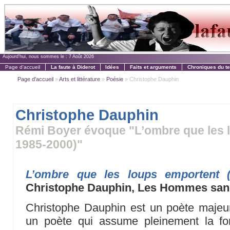
Aujourd'hui, nous sommes le :
7 Août 2026
Page d'accueil
La faute à Diderot
Idées
Faits et arguments
Chroniques du t
Page d'accueil
»
Arts et littérature
»
Poésie
» Christophe Dauphin
Christophe Dauphin
Rémi Boyer évoque "L’ombre que les
1985-2000)"
L’ombre que les loups emportent 
Christophe Dauphin, Les Hommes sans
Christophe Dauphin est un poète maje
un poète qui assume pleinement la fonc