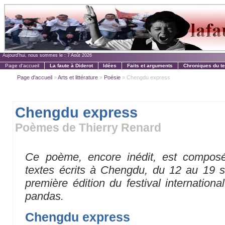
Aujourd'hui, nous sommes le :
7 Août 2026
Page d'accueil
La faute à Diderot
Idées
Faits et arguments
Chroniques du t
Page d'accueil
»
Arts et littérature
»
Poésie
» Chengdu express
Chengdu express
Poèmes de Thierry Renard
Ce poème, encore inédit, est composé
textes écrits à Chengdu, du 12 au 19 s
première édition du festival internationa
pandas.
Chengdu express