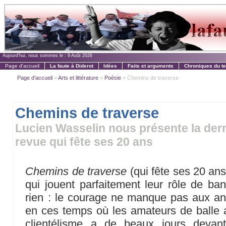
Aujourd'hui, nous sommes le :
9 Août 2026
Page d'accueil
La faute à Diderot
Idées
Faits et arguments
Chroniques du t
Page d'accueil
»
Arts et littérature
»
Poésie
» Chemins de traverse
Chemins de traverse
Lucien Wasselin nous présente la derni
revue qui fête ses 20 ans
Chemins de traverse
(qui fête ses 20 ans 
qui jouent parfaitement leur rôle de ban
rien : le courage ne manque pas aux ani
en ces temps où les amateurs de balle a
clientélisme a de beaux jours devan