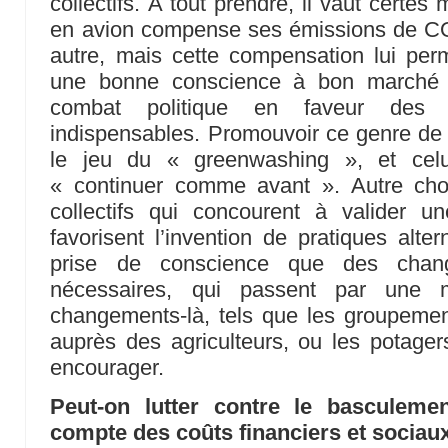
collectifs. A tout prendre, il vaut certe
en avion compense ses émissions de C
autre, mais cette compensation lui perm
une bonne conscience à bon marché t
combat politique en faveur des c
indispensables. Promouvoir ce genre de 
le jeu du « greenwashing », et celui
« continuer comme avant ». Autre ch
collectifs qui concourent à valider un
favorisent l’invention de pratiques alter
prise de conscience que des chang
nécessaires, qui passent par une mo
changements-là, tels que les groupemen
auprès des agriculteurs, ou les potagers
encourager.
Peut-on lutter contre le basculemen
compte des coûts financiers et sociau