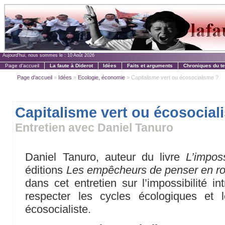
Aujourd'hui, nous sommes le :
10 Août 2026
Page d'accueil
La faute à Diderot
Idées
Faits et arguments
Chroniques du t
Page d'accueil
»
Idées
»
Ecologie, économie
» Capitalisme vert ou écosocialisme ?
Capitalisme vert ou écosocial
Entretien avec Daniel Tanuro
Daniel Tanuro, auteur du livre
L’impos
éditions
Les empêcheurs de penser en ro
dans cet entretien sur l’impossibilité i
respecter les cycles écologiques et 
écosocialiste.