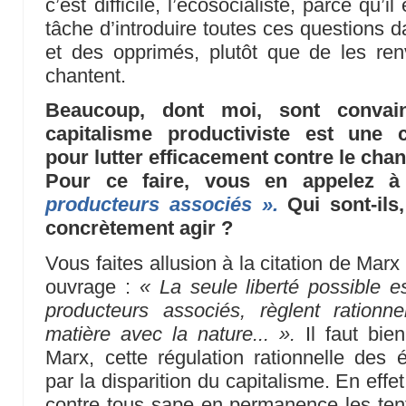
c’est difficile, l’écosocialiste, parce qu’i
tâche d’introduire toutes ces questions d
et des opprimés, plutôt que de les re
chantent.
Beaucoup, dont moi, sont convai
capitalisme productiviste est une c
pour lutter efficacement contre le cha
Pour ce faire, vous en appelez 
producteurs associés ».
Qui sont-ils
concrètement agir ?
Vous faites allusion à la citation de Ma
ouvrage :
« La seule liberté possible e
producteurs associés, règlent ration
matière avec la nature... ».
Il faut bien
Marx, cette régulation rationnelle des
par la disparition du capitalisme. En effet
contre tous sape en permanence les ten